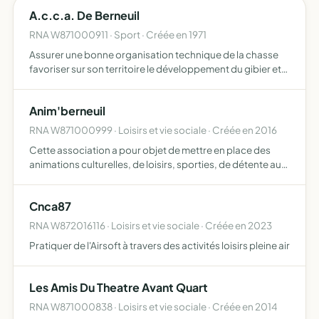
A.c.c.a. De Berneuil
RNA W871000911 · Sport · Créée en 1971
Assurer une bonne organisation technique de la chasse
favoriser sur son territoire le développement du gibier et
de la faune sauvage dans le respect d'un véritable
équilibre agro-sylvo- cynégétique de permettre
Anim'berneuil
l'éducatio…
RNA W871000999 · Loisirs et vie sociale · Créée en 2016
Cette association a pour objet de mettre en place des
animations culturelles, de loisirs, sporties, de détente au
sein de la commune de Berneuil
Cnca87
RNA W872016116 · Loisirs et vie sociale · Créée en 2023
Pratiquer de l'Airsoft à travers des activités loisirs pleine air
Les Amis Du Theatre Avant Quart
RNA W871000838 · Loisirs et vie sociale · Créée en 2014