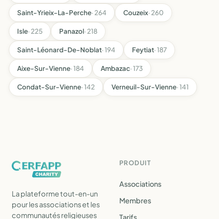
Saint-Yrieix-La-Perche
· 264
Couzeix
· 260
Isle
· 225
Panazol
· 218
Saint-Léonard-De-Noblat
· 194
Feytiat
· 187
Aixe-Sur-Vienne
· 184
Ambazac
· 173
Condat-Sur-Vienne
· 142
Verneuil-Sur-Vienne
· 141
PRODUIT
Associations
La plateforme tout-en-un
Membres
pour les associations et les
communautés religieuses
Tarifs