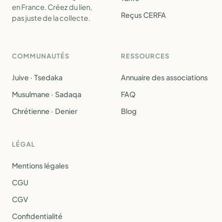
en France. Créez du lien,
Reçus CERFA
pas juste de la collecte.
COMMUNAUTÉS
RESSOURCES
Juive · Tsedaka
Annuaire des associations
Musulmane · Sadaqa
FAQ
Chrétienne · Denier
Blog
LÉGAL
Mentions légales
CGU
CGV
Confidentialité