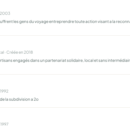
n 2003
souffrent les gens du voyage entreprendre toute action visant a la recon
l · Créée en 2018
rtisans engagés dans un partenariat solidaire, local et sans intermédiaire
 1992
de la subdivision a 2o
 1997