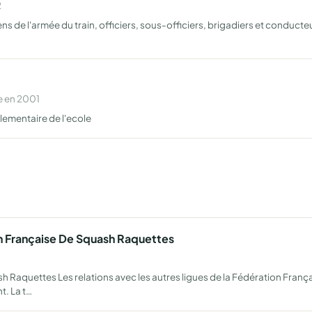
2
s de l'armée du train, officiers, sous-officiers, brigadiers et conducteu
e en 2001
lementaire de l'ecole
n Française De Squash Raquettes
sh Raquettes Les relations avec les autres ligues de la Fédération Fran
t. La t…