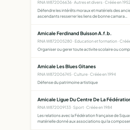
RNA W872006636 · Autres et divers · Créée en 195
Défendre les intérêts moraux et matériels des ancien
ascendants resserrer les liens de bonne camara…
Amicale Ferdinand Buisson A.f.b.
RNA W872005280 · Education et formation · Créé
Organiser ou gerer toute activite scolaire ou comp
Amicale Les Blues Gitanes
RNA W872006745 · Culture · Créée en 1994
Défense du patrimoine artistique
Amicale Ligue Du Centre De La Fédératio
RNA W872009133 · Sport · Créée en 1984
Les relations avec la Fédération française de Squa
matérielle donné aux associations qui la composen