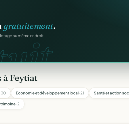
ation
offert
.
web.
prêts en cinq minutes.
 à Feytiat
· 30
Economie et développement local
· 21
Santé et action soc
trimoine
· 2