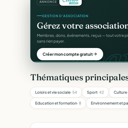
ANNONCE
SITE WEB
Votre site web d'associ
Une page publique élégante et un site de collecte, 
Sans webmaster.
Créer mon site gratuit
Thématiques principales
Loisirs et vie sociale
· 54
Sport
· 42
Culture
Education et formation
· 8
Environnement et pa