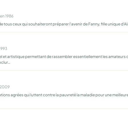
 en 1986
de tous ceux qui souhaiteront préparer l'avenir de Fanny, fille unique d'A
1993
l et artistique permettant de rassembler essentiellement les amateurs d
xclur…
n 2009
tions agrées qui luttent contre la pauvreté la maladie pour une meilleu