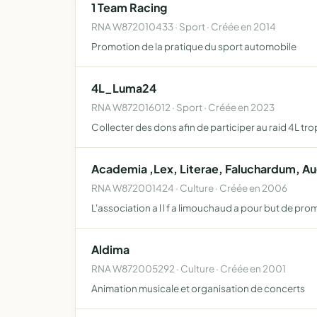
1 Team Racing
RNA W872010433 · Sport · Créée en 2014
Promotion de la pratique du sport automobile
4L_Luma24
RNA W872016012 · Sport · Créée en 2023
Collecter des dons afin de participer au raid 4L tr
Academia ,Lex, Literae, Faluchardum, Au
RNA W872001424 · Culture · Créée en 2006
L'association a l l f a limouchaud a pour but de prom
Aldima
RNA W872005292 · Culture · Créée en 2001
Animation musicale et organisation de concerts