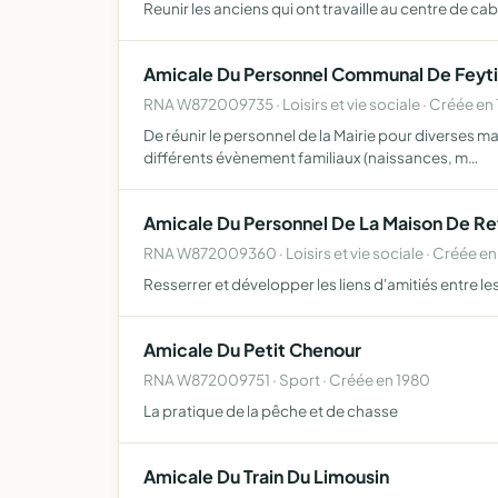
Reunir les anciens qui ont travaille au centre de c
Amicale Du Personnel Communal De Feyti
RNA W872009735 · Loisirs et vie sociale · Créée en
De réunir le personnel de la Mairie pour diverses m
différents évènement familiaux (naissances, m…
Amicale Du Personnel De La Maison De Ret
RNA W872009360 · Loisirs et vie sociale · Créée en
Resserrer et développer les liens d'amitiés entre 
Amicale Du Petit Chenour
RNA W872009751 · Sport · Créée en 1980
La pratique de la pêche et de chasse
Amicale Du Train Du Limousin