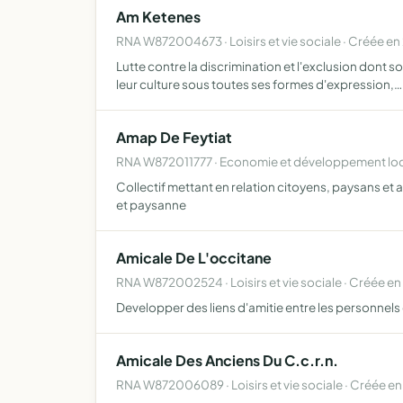
Am Ketenes
RNA W872004673 · Loisirs et vie sociale · Créée e
Lutte contre la discrimination et l'exclusion dont 
leur culture sous toutes ses formes d'expression,…
Amap De Feytiat
RNA W872011777 · Economie et développement loca
Collectif mettant en relation citoyens, paysans et a
et paysanne
Amicale De L'occitane
RNA W872002524 · Loisirs et vie sociale · Créée en
Developper des liens d'amitie entre les personnels 
Amicale Des Anciens Du C.c.r.n.
RNA W872006089 · Loisirs et vie sociale · Créée en