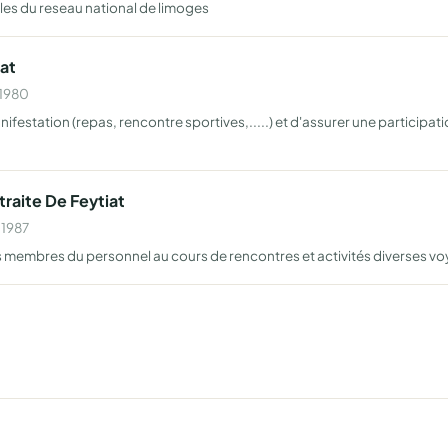
ables du reseau national de limoges
at
 1980
anifestation (repas, rencontre sportives,.....) et d'assurer une particip
raite De Feytiat
 1987
les membres du personnel au cours de rencontres et activités diverses v