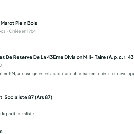
Marot Plein Bois
al · Créée en 1984
s De Reserve De La 43Eme Division Mili- Taire (A.p.c.r. 
80
la 4ème RM, un enseignement adapté aux pharmaciens chimistes dévelop
i Socialiste 87 (Ars 87)
du parti socialiste
n