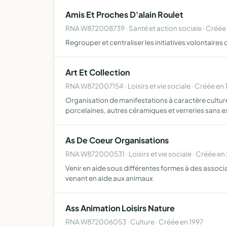
Amis Et Proches D'alain Roulet
RNA W872008739 · Santé et action sociale · Créée
Regrouper et centraliser les initiatives volontaires 
Art Et Collection
RNA W872007154 · Loisirs et vie sociale · Créée en 
Organisation de manifestations à caractère culture
porcelaines, autres céramiques et verreries sans e
As De Coeur Organisations
RNA W872000531 · Loisirs et vie sociale · Créée e
Venir en aide sous différentes formes à des associa
venant en aide aux animaux
Ass Animation Loisirs Nature
RNA W872006053 · Culture · Créée en 1997