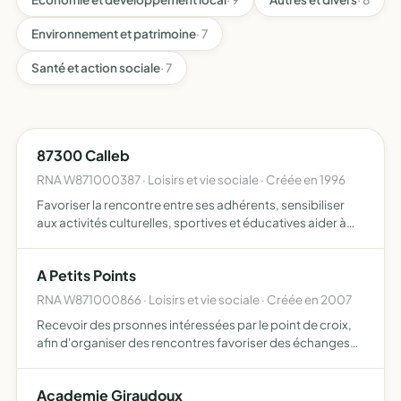
Environnement et patrimoine
· 7
Santé et action sociale
· 7
87300 Calleb
RNA W871000387 · Loisirs et vie sociale · Créée en 1996
Favoriser la rencontre entre ses adhérents, sensibiliser
aux activités culturelles, sportives et éducatives aider à
mettre en oeuvre tous projets en relation avec ce qui
précède.
A Petits Points
RNA W871000866 · Loisirs et vie sociale · Créée en 2007
Recevoir des prsonnes intéressées par le point de croix,
afin d'organiser des rencontres favoriser des échanges
initier des débutants.
Academie Giraudoux