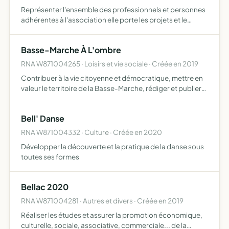
Représenter l'ensemble des professionnels et personnes
adhérentes à l'association elle porte les projets et le
fonctionnement de la maison de santé du Pays de Bellac
elle englobe également la SISA du pays de Bellac
Basse-Marche À L'ombre
RNA W871004265 · Loisirs et vie sociale · Créée en 2019
Contribuer à la vie citoyenne et démocratique, mettre en
valeur le territoire de la Basse-Marche, rédiger et publier
un journal papier et internet
Bell' Danse
RNA W871004332 · Culture · Créée en 2020
Développer la découverte et la pratique de la danse sous
toutes ses formes
Bellac 2020
RNA W871004281 · Autres et divers · Créée en 2019
Réaliser les études et assurer la promotion économique,
culturelle, sociale, associative, commerciale... de la