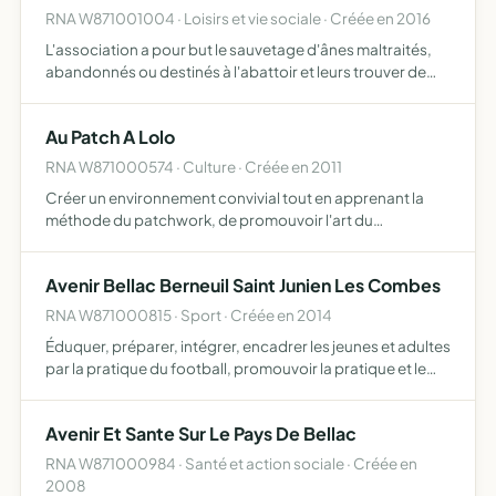
RNA W871001004 · Loisirs et vie sociale · Créée en 2016
L'association a pour but le sauvetage d'ânes maltraités,
abandonnés ou destinés à l'abattoir et leurs trouver de
nouveaux adoptants, l'éco pâturage auprès des services
publics et des particuliers, promenade à la longe
Au Patch A Lolo
RNA W871000574 · Culture · Créée en 2011
Créer un environnement convivial tout en apprenant la
méthode du patchwork, de promouvoir l'art du
patchwork (traditionnel et contemporain) et la création
textile par tout moyen, édition de périodiques,
Avenir Bellac Berneuil Saint Junien Les Combes
notamment Les Nouv…
RNA W871000815 · Sport · Créée en 2014
Éduquer, préparer, intégrer, encadrer les jeunes et adultes
par la pratique du football, promouvoir la pratique et le
développement du football tant féminin que masculin,
apporter aux joueurs adhérents à ce club tout le s…
Avenir Et Sante Sur Le Pays De Bellac
RNA W871000984 · Santé et action sociale · Créée en
2008