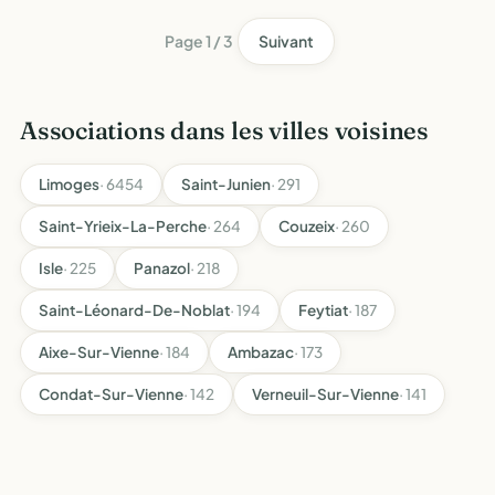
Page 1 / 3
Suivant
Associations dans les villes voisines
Limoges
· 6454
Saint-Junien
· 291
Saint-Yrieix-La-Perche
· 264
Couzeix
· 260
Isle
· 225
Panazol
· 218
Saint-Léonard-De-Noblat
· 194
Feytiat
· 187
Aixe-Sur-Vienne
· 184
Ambazac
· 173
Condat-Sur-Vienne
· 142
Verneuil-Sur-Vienne
· 141