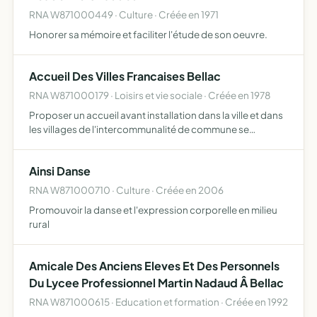
RNA W871000449 · Culture · Créée en 1971
Honorer sa mémoire et faciliter l'étude de son oeuvre.
Accueil Des Villes Francaises Bellac
RNA W871000179 · Loisirs et vie sociale · Créée en 1978
Proposer un accueil avant installation dans la ville et dans
les villages de l'intercommunalité de commune se
compose de membres adhérents de membres de droit de
membres bienfaiteurs et de membres d'honneur revenues
Ainsi Danse
de bi…
RNA W871000710 · Culture · Créée en 2006
Promouvoir la danse et l'expression corporelle en milieu
rural
Amicale Des Anciens Eleves Et Des Personnels
Du Lycee Professionnel Martin Nadaud Â Bellac
RNA W871000615 · Education et formation · Créée en 1992