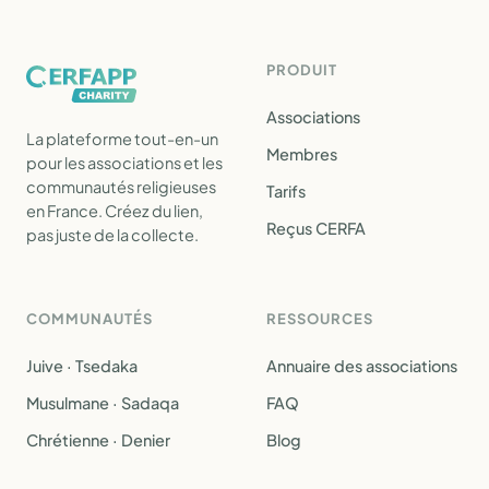
PRODUIT
Associations
La plateforme tout-en-un
Membres
pour les associations et les
communautés religieuses
Tarifs
en France. Créez du lien,
Reçus CERFA
pas juste de la collecte.
COMMUNAUTÉS
RESSOURCES
Juive · Tsedaka
Annuaire des associations
Musulmane · Sadaqa
FAQ
Chrétienne · Denier
Blog