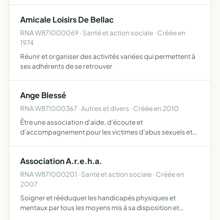
commandes groupées et faire bénéficier des avantages
en découlant.Créer du lien avec les commerçants et …
Amicale Loisirs De Bellac
RNA W871000069 · Santé et action sociale · Créée en
1974
Réunir et organiser des activités variées qui permettent à
ses adhérents de se retrouver
Ange Blessé
RNA W871000367 · Autres et divers · Créée en 2010
Être une association d'aide, d'écoute et
d'accompagnement pour les victimes d'abus sexuels et
leurs proches ainsi qu'aux femmes battues, d'orientation
vers des structures appropriées aux préjudices qu'ils ont
Association A.r.e.h.a.
subis, inter…
RNA W871000201 · Santé et action sociale · Créée en
2007
Soigner et rééduquer les handicapés physiques et
mentaux par tous les moyens mis à sa disposition et
notamment par la création de tous centres et