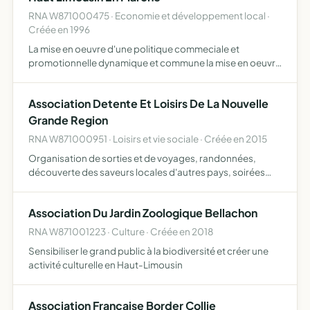
RNA W871000475 · Economie et développement local ·
Créée en 1996
La mise en oeuvre d'une politique commeciale et
promotionnelle dynamique et commune la mise en oeuvre
d'une publicité collective la défense des intérêts
commerciaux communs et toutes les actions propres à
Association Detente Et Loisirs De La Nouvelle
assurer l'animat…
Grande Region
RNA W871000951 · Loisirs et vie sociale · Créée en 2015
Organisation de sorties et de voyages, randonnées,
découverte des saveurs locales d'autres pays, soirées
diverses
Association Du Jardin Zoologique Bellachon
RNA W871001223 · Culture · Créée en 2018
Sensibiliser le grand public à la biodiversité et créer une
activité culturelle en Haut-Limousin
Association Francaise Border Collie