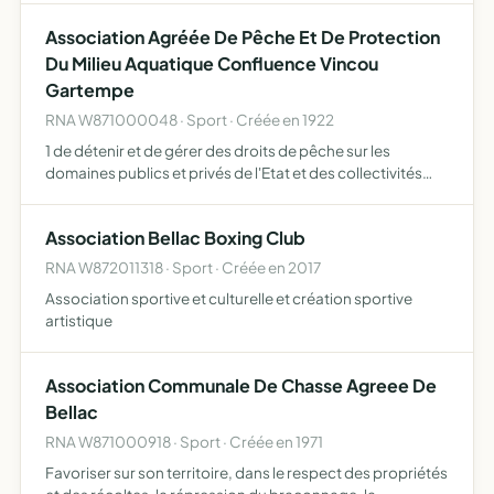
établissements ou ateliers surveillés spécialement
Association Agréée De Pêche Et De Protection
aménagés à cet effet.
Du Milieu Aquatique Confluence Vincou
Gartempe
RNA W871000048 · Sport · Créée en 1922
1 de détenir et de gérer des droits de pêche sur les
domaines publics et privés de l'Etat et des collectivités
locales ou de riverains 2 de participer activement à la
protection et à la surveillance des milieux aquatiques…
Association Bellac Boxing Club
RNA W872011318 · Sport · Créée en 2017
Association sportive et culturelle et création sportive
artistique
Association Communale De Chasse Agreee De
Bellac
RNA W871000918 · Sport · Créée en 1971
Favoriser sur son territoire, dans le respect des propriétés