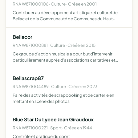
RNA W871000106 · Culture · Créée en 2001
Contribuer au développement artistique et culturel de
Bellac et de la Communauté de Communes du Haut-
Limousin en Marche, en portant une démocratisation de la
culture complémentaire des actions de démocratisation
Bellacor
culturell…
RNA W871000881 · Culture · Créée en 2015
Ce groupe d'action musicale a pour but d'intervenir
particulièrement auprès d'associations caritatives et
organismes représentant les établissements pour
personnes âgées
Bellascrap87
RNA W871004489 · Culture · Créée en 2023
Faire des activités de scrapbooking et de carterie en
mettant en scène des photos
Blue Star Du Lycee Jean Giraudoux
RNA W871000221 · Sport · Créée en 1944
Contrôle et pratique du sport