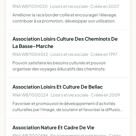
RNA W871001020 · Loisirs et vie sociale · Créée en 2007
Améliorer la race border collie et encourager l'élevage,
contribuer à sa promotion, développer son utilisation.
Association Loisirs Culture Des Cheminots De
La Basse-Marche
RNA W871004542 · Loisirs et vie sociale · Créée en 1997
Pouvoir satisfaire les besoins culturels et pouvoir
organiser des voyages éducatifs des cheminots.
Association Loisirs Et Culture De Bellac
RNA W871000224 · Loisirs et vie sociale · Créée en 2009
Favoriser et promouvoir le développement d'activités
culturelles par l'image, de soutenir et favoriser la diffusion
d'oeuvres cinématographiques et ainsi de répondre à
l'envie de l'association de faire découvrir le cinéma…
Association Nature Et Cadre De Vie
RNA W871000586 · Environnement et patrimoine · Créée