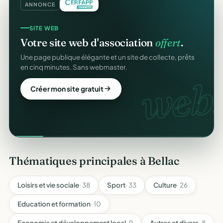
ANNONCE
SITE WEB
Votre site web d'association
offert
.
Une page publique élégante et un site de collecte, prêts
en cinq minutes. Sans webmaster.
web.
Créer mon site gratuit
Thématiques principales à Bellac
Loisirs et vie sociale
· 38
Sport
· 33
Culture
· 26
Education et formation
· 10
Economie et développement local
· 9
Autres et divers
· 8