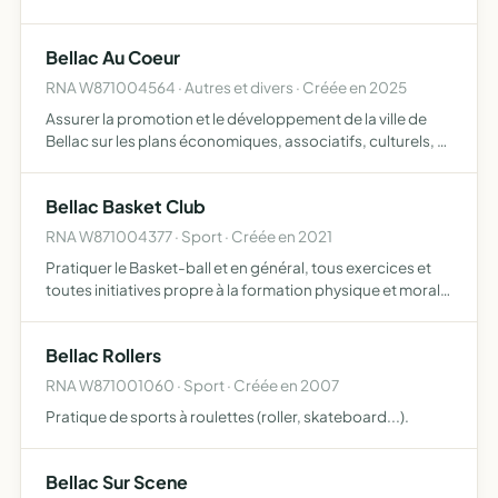
commune de Bellac dans le cadre des élections
municipales 2020
Bellac Au Coeur
RNA W871004564 · Autres et divers · Créée en 2025
Assurer la promotion et le développement de la ville de
Bellac sur les plans économiques, associatifs, culturels, et
du cadre de vie dans l'intérêt général de ses habitants
dans le cadre des élections municipales 2026
Bellac Basket Club
RNA W871004377 · Sport · Créée en 2021
Pratiquer le Basket-ball et en général, tous exercices et
toutes initiatives propre à la formation physique et morale
de la jeunesse
Bellac Rollers
RNA W871001060 · Sport · Créée en 2007
Pratique de sports à roulettes (roller, skateboard...).
Bellac Sur Scene