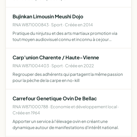
Bujinkan Limousin Meushi Dojo
RNA W871000843 · Sport · Créée en 2014
Pratique du ninjutsu et des arts martiaux promotion via
tout moyen audiovisuel connu et inconnu à ce jour
organisation d'évènements et de rassemblements de
pratiquants, tant en France qu'au plan international
Carp'union Charente / Haute-Vienne
création de …
RNA W871004403 · Sport · Créée en 2022
Regrouper des adhérents qui partagent la même passion
pour la pèche de la carpe en no-kill
Carrefour Genetique Ovin De Bellac
RNA W871000788 · Economie et développement local ·
Créée en 1964
Apporter un service à l'élevage ovin en créant une
dynamique autour de manifestations d'intérêt national.