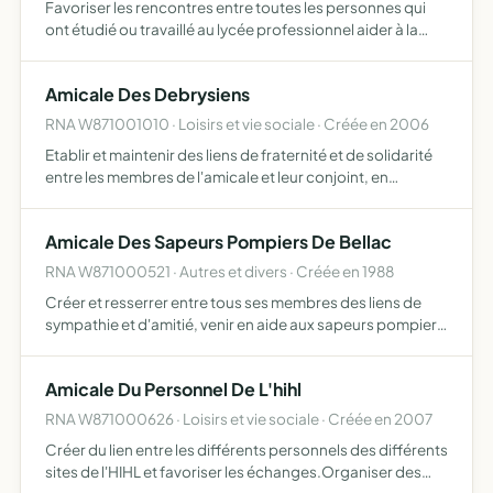
Favoriser les rencontres entre toutes les personnes qui
ont étudié ou travaillé au lycée professionnel aider à la
promotion du lycée venir en aide au adhérents ou aux
élèves en difficulté particulière.
Amicale Des Debrysiens
RNA W871001010 · Loisirs et vie sociale · Créée en 2006
Etablir et maintenir des liens de fraternité et de solidarité
entre les membres de l'amicale et leur conjoint, en
organisant toutes des formes de rencontres.
Amicale Des Sapeurs Pompiers De Bellac
RNA W871000521 · Autres et divers · Créée en 1988
Créer et resserrer entre tous ses membres des liens de
sympathie et d'amitié, venir en aide aux sapeurs pompiers
affcetés par la maladie, les accidents, l'infirmité, favoriser
les oeuvres sociales du corps.
Amicale Du Personnel De L'hihl
RNA W871000626 · Loisirs et vie sociale · Créée en 2007
Créer du lien entre les différents personnels des différents
sites de l'HIHL et favoriser les échanges.Organiser des