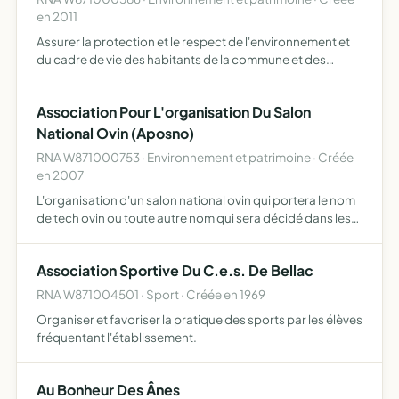
en 2011
Assurer la protection et le respect de l'environnement et
du cadre de vie des habitants de la commune et des
autres communes environnantes
Association Pour L'organisation Du Salon
National Ovin (Aposno)
RNA W871000753 · Environnement et patrimoine · Créée
en 2007
L'organisation d'un salon national ovin qui portera le nom
de tech ovin ou toute autre nom qui sera décidé dans les
conditions fixées au règlement intérieur. l'association se
chargera de l'organisation du salon, de sa pro…
Association Sportive Du C.e.s. De Bellac
RNA W871004501 · Sport · Créée en 1969
Organiser et favoriser la pratique des sports par les élèves
fréquentant l'établissement.
Au Bonheur Des Ânes