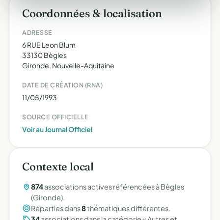
Coordonnées & localisation
ADRESSE
6 RUE Leon Blum
33130 Bègles
Gironde, Nouvelle-Aquitaine
DATE DE CRÉATION (RNA)
11/05/1993
SOURCE OFFICIELLE
Voir au Journal Officiel
Contexte local
874
associations actives référencées à Bègles
(Gironde).
Réparties dans
8
thématiques différentes.
34
associations dans la catégorie « Autres et