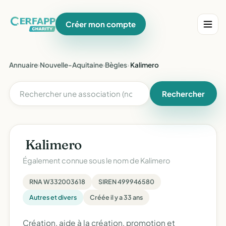
Créer mon compte
Annuaire
›
Nouvelle-Aquitaine
›
Bègles
›
 Kalimero 
Rechercher
 Kalimero 
Également connue sous le nom de
Kalimero
RNA W332003618
SIREN 499946580
Autres et divers
Créée il y a 33 ans
Création, aide à la création, promotion et