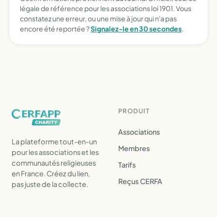
légale de référence pour les associations loi 1901. Vous
constatez une erreur, ou une mise à jour qui n'a pas
encore été reportée ?
Signalez-le en 30 secondes
.
PRODUIT
Associations
La plateforme tout-en-un
Membres
pour les associations et les
communautés religieuses
Tarifs
en France. Créez du lien,
Reçus CERFA
pas juste de la collecte.