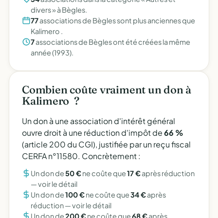
divers » à Bègles.
77
associations de Bègles sont plus anciennes que 
Kalimero .
7
associations de Bègles ont été créées la même
année (1993).
Combien coûte vraiment un don à 
Kalimero  ?
Un don à une association d'intérêt général
ouvre droit à une réduction d'impôt de
66 %
(article 200 du CGI), justifiée par un reçu fiscal
CERFA n°11580. Concrètement :
Un don de
50 €
ne coûte que
17 €
après réduction
—
voir le détail
Un don de
100 €
ne coûte que
34 €
après
réduction —
voir le détail
Un don de
200 €
ne coûte que
68 €
après