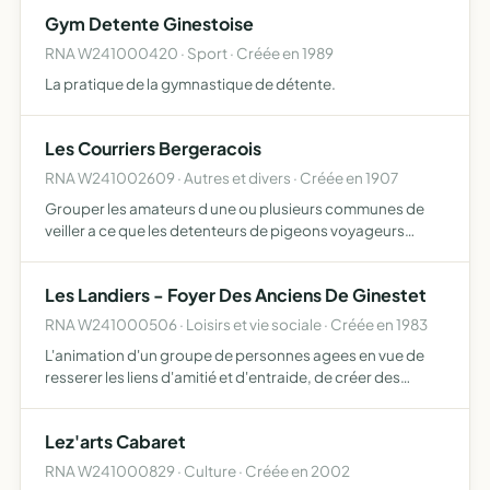
Gym Detente Ginestoise
RNA W241000420 · Sport · Créée en 1989
La pratique de la gymnastique de détente.
Les Courriers Bergeracois
RNA W241002609 · Autres et divers · Créée en 1907
Grouper les amateurs d une ou plusieurs communes de
veiller a ce que les detenteurs de pigeons voyageurs
soient inscrits a une association colombophile en
application de la loi colombophile et des statuts de la
Les Landiers - Foyer Des Anciens De Ginestet
federation…
RNA W241000506 · Loisirs et vie sociale · Créée en 1983
L'animation d'un groupe de personnes agees en vue de
resserer les liens d'amitié et d'entraide, de créer des
activités et d'oragniser des loisirs.
Lez'arts Cabaret
RNA W241000829 · Culture · Créée en 2002