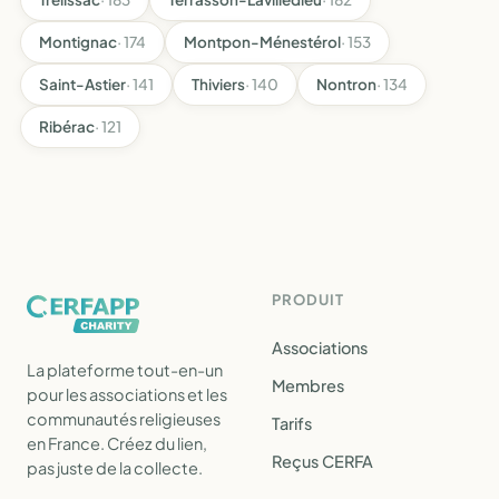
Montignac
· 174
Montpon-Ménestérol
· 153
Saint-Astier
· 141
Thiviers
· 140
Nontron
· 134
Ribérac
· 121
PRODUIT
Associations
La plateforme tout-en-un
Membres
pour les associations et les
communautés religieuses
Tarifs
en France. Créez du lien,
Reçus CERFA
pas juste de la collecte.