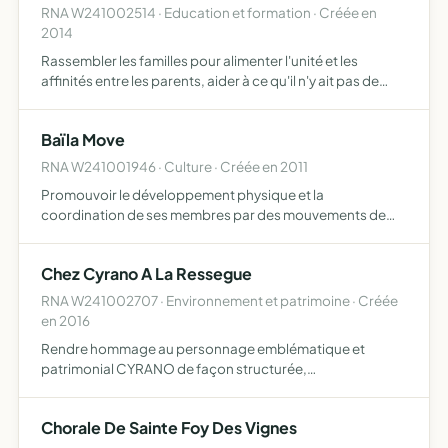
RNA W241002514 · Education et formation · Créée en
2014
Rassembler les familles pour alimenter l'unité et les
affinités entre les parents, aider à ce qu'il n'y ait pas de
sentiment d'isolement de ceux qui arrivent dans le
regroupement pédagogique intercommunal Ginestet-
Baïla Move
Lunas-B…
RNA W241001946 · Culture · Créée en 2011
Promouvoir le développement physique et la
coordination de ses membres par des mouvements de
danses et de fitness et de la diffuser à l'extérieur par des
entraînements et des manifestations
Chez Cyrano A La Ressegue
RNA W241002707 · Environnement et patrimoine · Créée
en 2016
Rendre hommage au personnage emblématique et
patrimonial CYRANO de façon structurée,
professionnelle, ludique, par le biais de techniques
passées présentes et innovantes, dans une dynamique où
Chorale De Sainte Foy Des Vignes
l'action culturelle sera au …