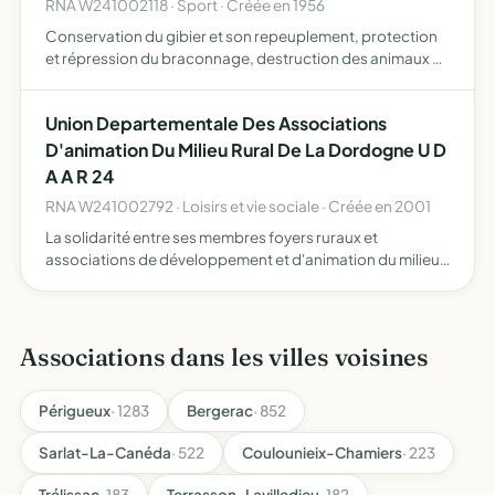
RNA W241002118 · Sport · Créée en 1956
Conservation du gibier et son repeuplement, protection
et répression du braconnage, destruction des animaux et
oiseaux nuisibles
Union Departementale Des Associations
D'animation Du Milieu Rural De La Dordogne U D
A A R 24
RNA W241002792 · Loisirs et vie sociale · Créée en 2001
La solidarité entre ses membres foyers ruraux et
associations de développement et d'animation du milieu
rural un rôle d'information de documentation et de
formation favoriser le développement culturel social et
économique…
Associations dans les villes voisines
Périgueux
· 1283
Bergerac
· 852
Sarlat-La-Canéda
· 522
Coulounieix-Chamiers
· 223
Trélissac
· 183
Terrasson-Lavilledieu
· 182