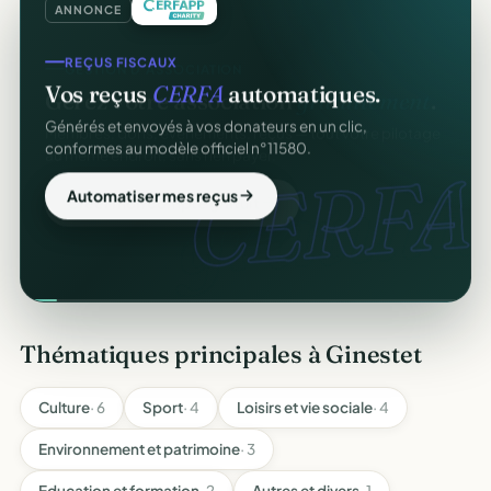
ANNONCE
REÇUS FISCAUX
Vos reçus
CERFA
automatiques.
Générés et envoyés à vos donateurs en un clic,
conformes au modèle officiel n°11580.
CERFA.
Automatiser mes reçus
Thématiques principales à Ginestet
Culture
· 6
Sport
· 4
Loisirs et vie sociale
· 4
Environnement et patrimoine
· 3
Education et formation
· 2
Autres et divers
· 1