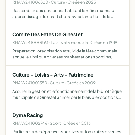
RNA W241006820 · Culture · Créée en 2023
Rassembler des personnes habitant le même hameau
apprentissage du chant choral avec l'ambition de le
mettre à la portée de tous, participant ainsi à la
dynamique culturelle musicale la diffusion du patrimoine
Comite Des Fetes De Ginestet
de musique d…
RNA W241000893 · Loisirs et vie sociale · Créée en 1989
Préparation, oragnisation et suivi de la fête communale
annuelle ainsi que diverses manifestations sportives,
culturelles et de divertissement, contribuant à l'animation
de la vie locale en liaison avec la municipalité de…
Culture - Loisirs - Arts - Patrimoine
RNA W241001380 · Culture · Créée en 2009
Assurer la gestion et le fonctionnement de la bibliothèque
municipale de Ginestet animer par le biais d'expositions,
de conférences, de visites aider à la conservation du
patrimoine local gérer les moyens d'acquisition et…
Dyma Racing
RNA W241002746 · Sport · Créée en 2016
Participer à des épreuves sportives automobiles diverses