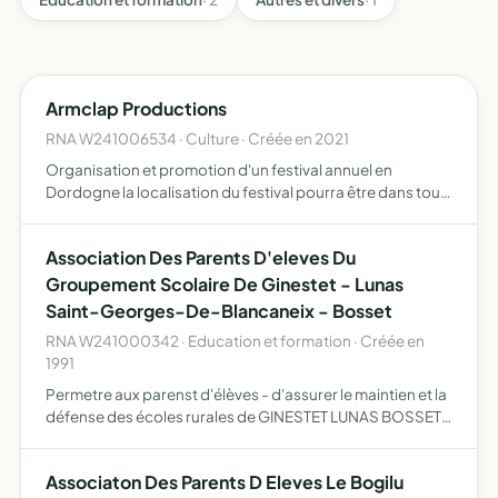
Armclap Productions
RNA W241006534 · Culture · Créée en 2021
Organisation et promotion d'un festival annuel en
Dordogne la localisation du festival pourra être dans tout
endroit choisit par l'association au sein du département
favoriser le développement des musiques actuelles,
Association Des Parents D'eleves Du
ampl…
Groupement Scolaire De Ginestet - Lunas
Saint-Georges-De-Blancaneix - Bosset
RNA W241000342 · Education et formation · Créée en
1991
Permetre aux parenst d'élèves - d'assurer le maintien et la
défense des écoles rurales de GINESTET LUNAS BOSSET.
- de veiller à la défense des intérets matériels et moraux
des élèves des écoles de GINESTET, LUNAS, BOSSET.…
Associaton Des Parents D Eleves Le Bogilu