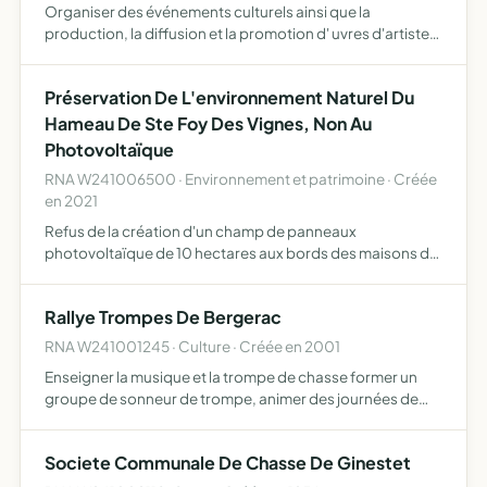
Organiser des événements culturels ainsi que la
production, la diffusion et la promotion d' uvres d'artistes
amateurs fédérer et promouvoir l'activité de ses membres
au sein d'un collectif d'artistes amateurs, par le biai…
Préservation De L'environnement Naturel Du
Hameau De Ste Foy Des Vignes, Non Au
Photovoltaïque
RNA W241006500 · Environnement et patrimoine · Créée
en 2021
Refus de la création d'un champ de panneaux
photovoltaïque de 10 hectares aux bords des maisons du
hameau de ste foy des vignes situe dans un
environnement naturel avec une voirie inadaptée interdite
Rallye Trompes De Bergerac
au plus de 3,5T suivi…
RNA W241001245 · Culture · Créée en 2001
Enseigner la musique et la trompe de chasse former un
groupe de sonneur de trompe, animer des journées de
chasse et nature, des manifestations publiques et
privées, défendre les traditions françaises chasse et
Societe Communale De Chasse De Ginestet
vénerie