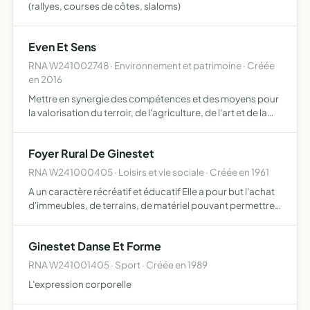
(rallyes, courses de côtes, slaloms)
Even Et Sens
RNA W241002748 · Environnement et patrimoine · Créée
en 2016
Mettre en synergie des compétences et des moyens pour
la valorisation du terroir, de l'agriculture, de l'art et de la
nature en utilisant tous les outils qui peuvent répondre à
ces objectifs
Foyer Rural De Ginestet
RNA W241000405 · Loisirs et vie sociale · Créée en 1961
A un caractère récréatif et éducatif Elle a pour but l'achat
d'immeubles, de terrains, de matériel pouvant permettre
l'éducation, l'information technique et l'émancipation
intellectuelle et sociale de ses membres.
Ginestet Danse Et Forme
RNA W241001405 · Sport · Créée en 1989
L'expression corporelle