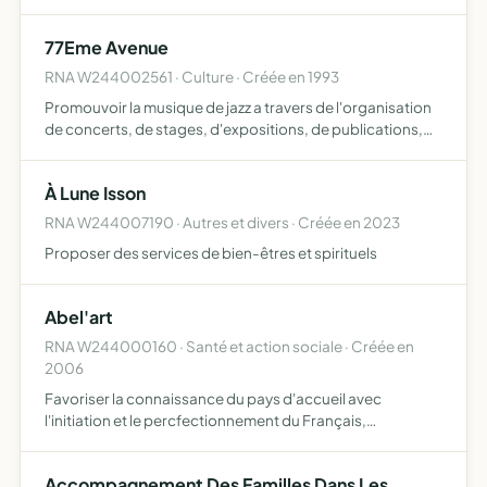
avec des entreprises Organisation de manifestations de
soutien et de bienfaisance telles que des ventes, des
77Eme Avenue
conféren…
RNA W244002561 · Culture · Créée en 1993
Promouvoir la musique de jazz a travers de l'organisation
de concerts, de stages, d'expositions, de publications,
etc...
À Lune Isson
RNA W244007190 · Autres et divers · Créée en 2023
Proposer des services de bien-êtres et spirituels
Abel'art
RNA W244000160 · Santé et action sociale · Créée en
2006
Favoriser la connaissance du pays d'accueil avec
l'initiation et le percfectionnement du Français,
alphabétisation et lutte contre l'illétrisme. Permettre
l'intégration et un bon relationnel pour les nouveaux
Accompagnement Des Familles Dans Les
arrivants pe…