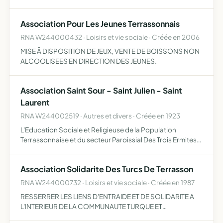
Association Pour Les Jeunes Terrassonnais
RNA W244000432 · Loisirs et vie sociale · Créée en 2006
MISE Â DISPOSITION DE JEUX, VENTE DE BOISSONS NON
ALCOOLISEES EN DIRECTION DES JEUNES.
Association Saint Sour - Saint Julien - Saint
Laurent
RNA W244002519 · Autres et divers · Créée en 1923
L'Education Sociale et Religieuse de la Population
Terrassonnaise et du secteur Paroissial Des Trois Ermites
en Terrassonnais et pour cela la propriété et l'entretien de
tous biens meubles et immeubles nécessaires à la ré…
Association Solidarite Des Turcs De Terrasson
RNA W244000732 · Loisirs et vie sociale · Créée en 1987
RESSERRER LES LIENS D'ENTRAIDE ET DE SOLIDARITE A
L'INTERIEUR DE LA COMMUNAUTE TURQUE ET
PROMOUVOIR LES ACTICITES CULTURELLES,