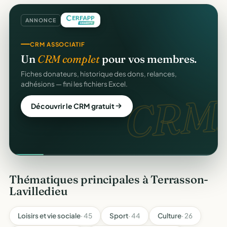
ANNONCE
CRM ASSOCIATIF
Un
CRM complet
pour vos membres.
Fiches donateurs, historique des dons, relances,
adhésions — fini les fichiers Excel.
CRM.
Découvrir le CRM gratuit
Thématiques principales à Terrasson-
Lavilledieu
Loisirs et vie sociale
· 45
Sport
· 44
Culture
· 26