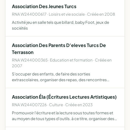
énergétique, alimentaire, de logement, de
Association Des Jeunes Turcs
consommation,…
RNA W244000617 · Loisirs et vie sociale · Créée en 2008
Activité jeu en salle tels que billard, baby Foot, jeux de
sociétés
Association Des Parents D'eleves Turcs De
Terrasson
RNA W244000365 · Education et formation · Créée en
2007
S'occuper des enfants, de faire des sorties
extrascolaires, organiser des repas, des rencontres
sportives, des concerts, des echanges culturels, de l'aide
aux devoirs, d'organiser des rencontres parents
Association Éla (Écritures Lectures Artistiques)
enseignants et aut…
RNA W244007226 · Culture · Créée en 2023
Promouvoir l'écriture et la lecture sous toutes formes et
au moyen de tous types d'outils. à ce titre, organiser des
stages, ateliers, expositions, spectacles vivants,