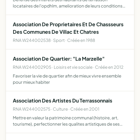
locataires de l'opdhlm, amelioration de leurs conditions
de logement, restauration du dialogue entre locataires et
proprietaire.
Association De Proprietaires Et De Chassseurs
Des Communes De Villac Et Chatres
RNA W244002538 · Sport · Créée en 1988
Association De Quartier: "La Marzelle"
RNA W244002905 · Loisirs et vie sociale · Créée en 2012
Favoriser la vie de quartier afin de mieux vivre ensemble
pour mieux habiter
Association Des Artistes Du Terrassonnais
RNA W244002575 · Culture · Créée en 2001
Mettre en valeur la patrimoine communal (histoire, art,
tourisme), perfectionner les qualites artistiques de ses
adherents, interesser les amis de la peinture, de la
sculpture et de l'art en general, organiser des exposit…