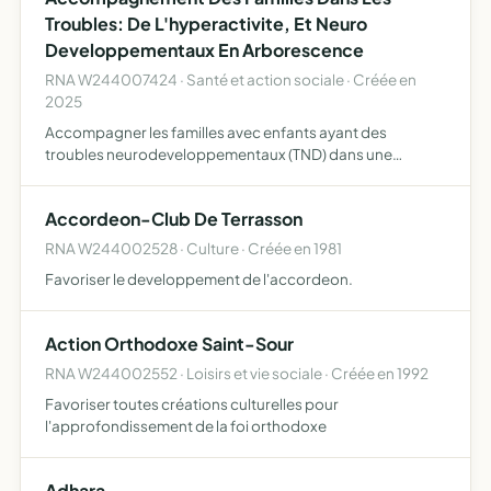
Troubles: De L'hyperactivite, Et Neuro
Developpementaux En Arborescence
RNA W244007424 · Santé et action sociale · Créée en
2025
Accompagner les familles avec enfants ayant des
troubles neurodeveloppementaux (TND) dans une
démarche d autonomie de l'enfant en renforçant les liens
affectifs et en facilitant les gestes du quotidien Offrir un
Accordeon-Club De Terrasson
espace d …
RNA W244002528 · Culture · Créée en 1981
Favoriser le developpement de l'accordeon.
Action Orthodoxe Saint-Sour
RNA W244002552 · Loisirs et vie sociale · Créée en 1992
Favoriser toutes créations culturelles pour
l'approfondissement de la foi orthodoxe
Adhara