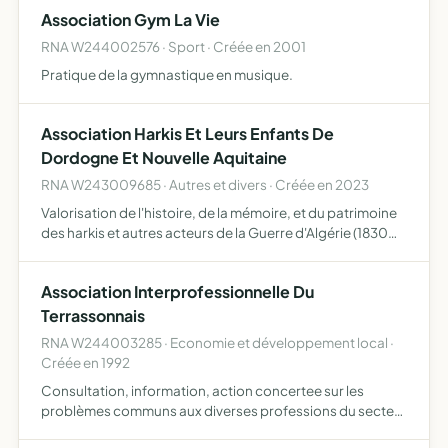
séminaires, conférences, festival et publications
Association Gym La Vie
RNA W244002576 · Sport · Créée en 2001
Pratique de la gymnastique en musique.
Association Harkis Et Leurs Enfants De
Dordogne Et Nouvelle Aquitaine
RNA W243009685 · Autres et divers · Créée en 2023
Valorisation de l'histoire, de la mémoire, et du patrimoine
des harkis et autres acteurs de la Guerre d'Algérie (1830
-1962) Mise en oeuvre et suivi des projets issus du
Colloque Paix et Réconciliation du 60ème anniversai…
Association Interprofessionnelle Du
Terrassonnais
RNA W244003285 · Economie et développement local ·
Créée en 1992
Consultation, information, action concertee sur les
problèmes communs aux diverses professions du secteur
prive du terrassonnais.