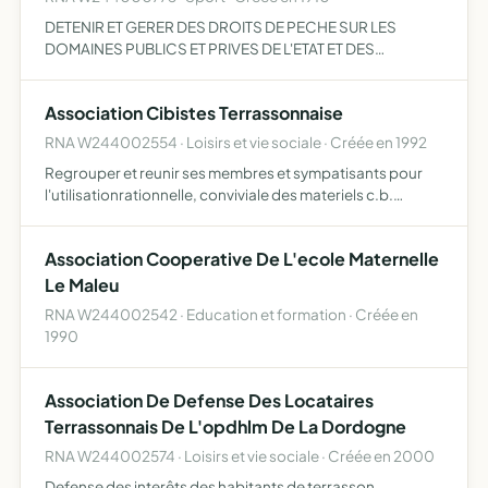
DETENIR ET GERER DES DROITS DE PECHE SUR LES
DOMAINES PUBLICS ET PRIVES DE L'ETAT ET DES
COLLECTIVITES LOCALES OU DES RIVERAINS.
PARTICIPER ACTIVEMENT A LA PROTECTION DU
Association Cibistes Terrassonnaise
PATRIMOINE PISCICOLE ET
RNA W244002554 · Loisirs et vie sociale · Créée en 1992
Regrouper et reunir ses membres et sympatisants pour
l'utilisationrationnelle, conviviale des materiels c.b.
emission reception, diverses activites de loisirs et de
services au profit d'autres
Association Cooperative De L'ecole Maternelle
Le Maleu
RNA W244002542 · Education et formation · Créée en
1990
Association De Defense Des Locataires
Terrassonnais De L'opdhlm De La Dordogne
RNA W244002574 · Loisirs et vie sociale · Créée en 2000
Defense des interêts des habitants de terrasson