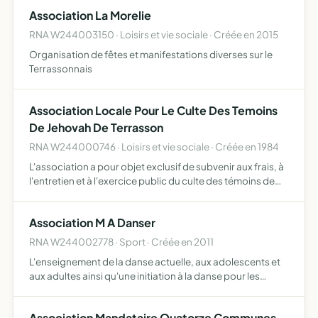
Association La Morelie
RNA W244003150 · Loisirs et vie sociale · Créée en 2015
Organisation de fêtes et manifestations diverses sur le
Terrassonnais
Association Locale Pour Le Culte Des Temoins
De Jehovah De Terrasson
RNA W244000746 · Loisirs et vie sociale · Créée en 1984
L'association a pour objet exclusif de subvenir aux frais, à
l'entretien et à l'exercice public du culte des témoins de
jéhovah elle pourra apporter son aide et son assistance à
toute association poursuivant un objet iden…
Association M A Danser
RNA W244002778 · Sport · Créée en 2011
L'enseignement de la danse actuelle, aux adolescents et
aux adultes ainsi qu'une initiation à la danse pour les
enfants (à partir de 4 ans)
Association Mandataire Quatorze Communes