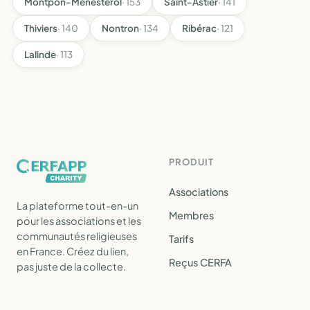
Montpon-Ménestérol
· 153
Saint-Astier
· 141
Thiviers
· 140
Nontron
· 134
Ribérac
· 121
Lalinde
· 113
PRODUIT
Associations
La plateforme tout-en-un
Membres
pour les associations et les
communautés religieuses
Tarifs
en France. Créez du lien,
Reçus CERFA
pas juste de la collecte.