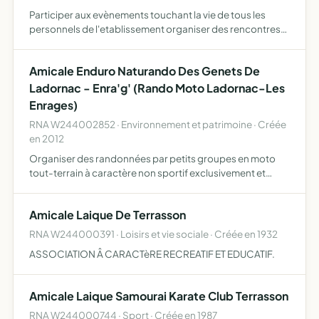
Participer aux evènements touchant la vie de tous les
personnels de l'etablissement organiser des rencontres
favorisant la convivialite participer â l'animation de
l'etablissement resserrer et developper les liens d'amiti…
Amicale Enduro Naturando Des Genets De
Ladornac - Enra'g' (Rando Moto Ladornac-Les
Enrages)
RNA W244002852 · Environnement et patrimoine · Créée
en 2012
Organiser des randonnées par petits groupes en moto
tout-terrain à caractère non sportif exclusivement et
s'inscrivant dans la découverte et le respect de la nature.
Inviter le randonneur motocycliste à respecter l'enviro…
Amicale Laique De Terrasson
RNA W244000391 · Loisirs et vie sociale · Créée en 1932
ASSOCIATION Â CARACTèRE RECREATIF ET EDUCATIF.
Amicale Laique Samourai Karate Club Terrasson
RNA W244000744 · Sport · Créée en 1987