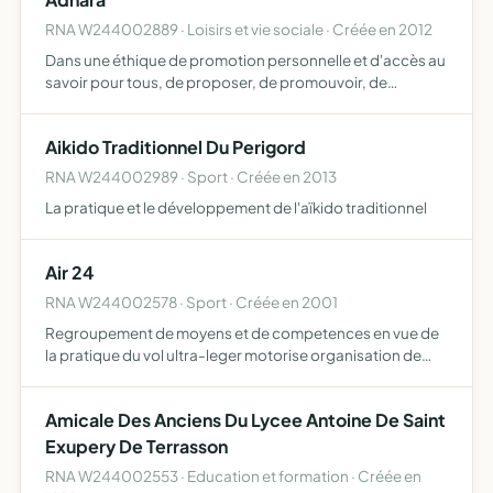
RNA W244002889 · Loisirs et vie sociale · Créée en 2012
Dans une éthique de promotion personnelle et d'accès au
savoir pour tous, de proposer, de promouvoir, de
concevoir, enseigner et dispenser toutes actions visant
au développement personnel, au bien-être et à
Aikido Traditionnel Du Perigord
l'épanouisseme…
RNA W244002989 · Sport · Créée en 2013
La pratique et le développement de l'aïkido traditionnel
Air 24
RNA W244002578 · Sport · Créée en 2001
Regroupement de moyens et de competences en vue de
la pratique du vol ultra-leger motorise organisation de
competitions.
Amicale Des Anciens Du Lycee Antoine De Saint
Exupery De Terrasson
RNA W244002553 · Education et formation · Créée en