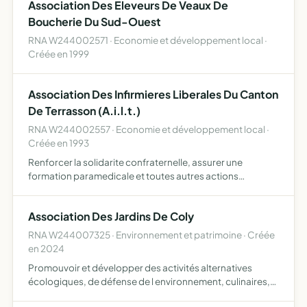
Association Des Eleveurs De Veaux De
Boucherie Du Sud-Ouest
RNA W244002571 · Economie et développement local ·
Créée en 1999
Association Des Infirmieres Liberales Du Canton
De Terrasson (A.i.l.t.)
RNA W244002557 · Economie et développement local ·
Créée en 1993
Renforcer la solidarite confraternelle, assurer une
formation paramedicale et toutes autres actions
susceptibles de contribuer a la qualite et a l'efficacite des
soins.
Association Des Jardins De Coly
RNA W244007325 · Environnement et patrimoine · Créée
en 2024
Promouvoir et développer des activités alternatives
écologiques, de défense de l environnement, culinaires,
créatives, artistiques, sociales et solidaires en matière