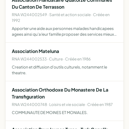
Du Canton De Terrasson
RNA W244002549 · Santé et action sociale · Créée en
1992
Apporter une aide aux personnes malades handicapees
agees ainsi qu'a leur famille proposer des services mieux
adaptes au besoin des demandeurs de favoriser le
maintien a domicile, reduire
Association Mateluna
RNA W244002533 · Culture · Créée en 1986
Creation et diffusion d'outils culturels, notamment le
theatre.
Association Orthodoxe Du Monastere De La
Transfiguration
RNA W244000748 · Loisirs et vie sociale · Créée en 1987
COMMUNAUTE DE MOINES ET MONIALES.