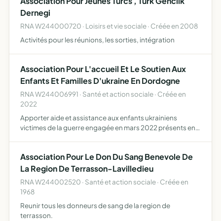
Association Pour Jeunes Turcs , Turk Genclik
Dernegi
RNA W244000720 · Loisirs et vie sociale · Créée en 2008
Activités pour les réunions, les sorties, intégration
Association Pour L'accueil Et Le Soutien Aux
Enfants Et Familles D'ukraine En Dordogne
RNA W244006991 · Santé et action sociale · Créée en
2022
Apporter aide et assistance aux enfants ukrainiens
victimes de la guerre engagée en mars 2022 présents en
Dordogne ou susceptibles d'y venir, accompagnés ou
non de parents - de réunir les moyens, humains,
Association Pour Le Don Du Sang Benevole De
financiers, maté…
La Region De Terrasson-Lavilledieu
RNA W244002520 · Santé et action sociale · Créée en
1968
Reunir tous les donneurs de sang de la region de
terrasson.