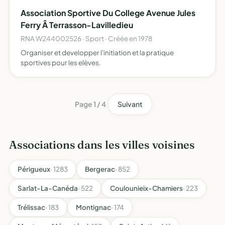
SPORTIVES, RELIGIONS DANS CETTE COMMUNAUTE.
Association Sportive Du College Avenue Jules
LIEU DE REUNION POUR L'ASSOCIATION, LIEU DE CULTE …
Ferry Â Terrasson-Lavilledieu
RNA W244002526 · Sport · Créée en 1978
Organiser et developper l'initiation et la pratique
sportives pour les elèves.
Page 1 / 4
Suivant
Associations dans les villes voisines
Périgueux
· 1283
Bergerac
· 852
Sarlat-La-Canéda
· 522
Coulounieix-Chamiers
· 223
Trélissac
· 183
Montignac
· 174