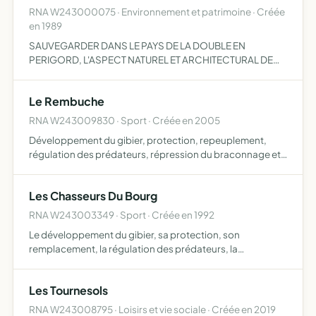
RNA W243000075 · Environnement et patrimoine · Créée
en 1989
SAUVEGARDER DANS LE PAYS DE LA DOUBLE EN
PERIGORD, L'ASPECT NATUREL ET ARCHITECTURAL DE
CETTE REGION. PLUS PARTICULIEREMENT LA GESTION,
L'ADMINISTRATION, LA RESTAURATION PAR TOUS
Le Rembuche
MOYENS APPROPRIES DE TOUS SITES, NATURELS …
RNA W243009830 · Sport · Créée en 2005
Développement du gibier, protection, repeuplement,
régulation des prédateurs, répression du braconnage et
exploitation rationnelle de la chasse sur les territoires où
l'association possèdera le droit de chasse, soit par a…
Les Chasseurs Du Bourg
RNA W243003349 · Sport · Créée en 1992
Le développement du gibier, sa protection, son
remplacement, la régulation des prédateurs, la
répression du braconnage et l'exploitation rationnelle de
la chasse sur les territoires de l'association
Les Tournesols
RNA W243008795 · Loisirs et vie sociale · Créée en 2019