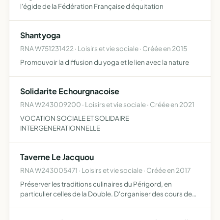
l'égide de la Fédération Française d équitation
Shantyoga
RNA W751231422 · Loisirs et vie sociale · Créée en 2015
Promouvoir la diffusion du yoga et le lien avec la nature
Solidarite Echourgnacoise
RNA W243009200 · Loisirs et vie sociale · Créée en 2021
VOCATION SOCIALE ET SOLIDAIRE
INTERGENERATIONNELLE
Taverne Le Jacquou
RNA W243005471 · Loisirs et vie sociale · Créée en 2017
Préserver les traditions culinaires du Périgord, en
particulier celles de la Double. D'organiser des cours de
cuisine afin de transmettre cet héritage ancestral, de
sensibiliser les enfants par le biais de cette cuisine a…