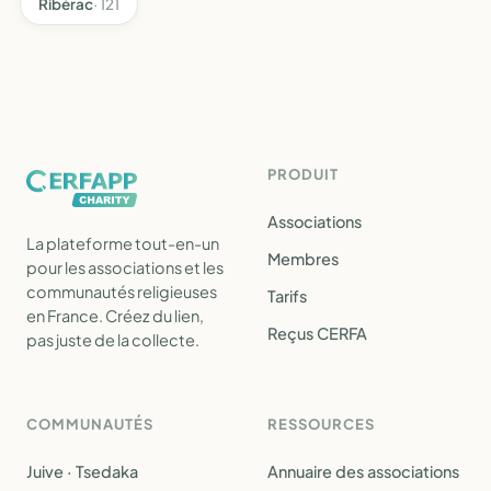
Ribérac
· 121
PRODUIT
Associations
La plateforme tout-en-un
Membres
pour les associations et les
communautés religieuses
Tarifs
en France. Créez du lien,
Reçus CERFA
pas juste de la collecte.
COMMUNAUTÉS
RESSOURCES
Juive · Tsedaka
Annuaire des associations