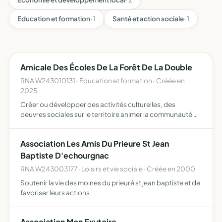
Education et formation
· 1
Santé et action sociale
· 1
Amicale Des Écoles De La Forêt De La Double
RNA W243010131 · Education et formation · Créée en
2025
Créer ou développer des activités culturelles, des
oeuvres sociales sur le territoire animer la communauté de
parents afin de créer du lien entre les divers acteurs de la
sphère scolaire et périscolaire favoriser la relat…
Association Les Amis Du Prieure St Jean
Baptiste D'echourgnac
RNA W243003177 · Loisirs et vie sociale · Créée en 2000
Soutenir la vie des moines du prieuré st jean baptiste et de
favoriser leurs actions
Association Mon Exutoire