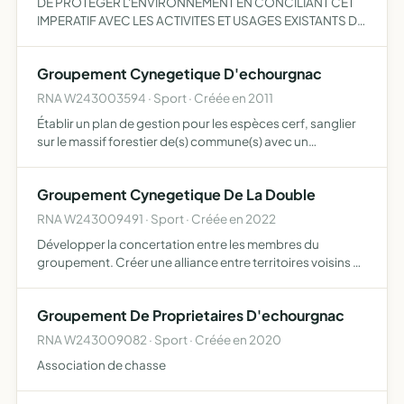
DE PROTEGER L'ENVIRONNEMENT EN CONCILIANT CET
IMPERATIF AVEC LES ACTIVITES ET USAGES EXISTANTS DE
FAVORISER L'ECOLOGIE DANS LA GESTION DE L'ESPACE
RURAL QU'IL SOIT AGRICOLE FORESTIER OU AUTRE,
Groupement Cynegetique D'echourgnac
DANS LE RESPECT DES PROPRIET…
RNA W243003594 · Sport · Créée en 2011
Établir un plan de gestion pour les espèces cerf, sanglier
sur le massif forestier de(s) commune(s) avec un
prélèvement qualitatif et quantitatif. Les associations
adhérentes au groupement conservent leur autonomie et
Groupement Cynegetique De La Double
pou…
RNA W243009491 · Sport · Créée en 2022
Développer la concertation entre les membres du
groupement. Créer une alliance entre territoires voisins et
contigus. Promouvoir les règles communes de gestion
quantitative et qualitative des espèces grands gibiers,
Groupement De Proprietaires D'echourgnac
cerfs…
RNA W243009082 · Sport · Créée en 2020
Association de chasse