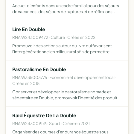
Accueil d'enfants dans un cadre familial pour des séjours
de vacances, des séjours de ruptures et de réflexions
Accueil à court et longue durée du 1er janvier au 31
décembre
Lire En Double
RNA W243009472 · Culture · Créée en 2022
Promouvoir des actions autour du livre qui favorisent
l'intergénérationnel en milieu rural afin de permettre
l'accès à la culture pour toutes et tous
Pastoralisme En Double
RNA W335003776 · Economie et développement local ·
Créée en 2018
Conserver et développer le pastoralisme nomade et
sédentaire en Double, promouvoir l'identité des produits
du terroir de la Double et leur commercialisation,
maintenir le lien entre Double et Pyrénées à travers
Raid Équestre De La Double
l'histoire…
RNA W243009176 · Sport · Créée en 2021
Organiser des courses d'endurance équestre sous