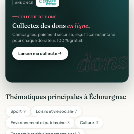
ANNONCE
COLLECTE DE DONS
Collectez des dons
en ligne
.
Campagnes, paiement sécurisé, reçu fiscal instantané
pour chaque donateur. 100 % gratuit.
dons.
Lancer ma collecte
Thématiques principales à Échourgnac
Sport
· 9
Loisirs et vie sociale
· 7
Environnement et patrimoine
· 3
Culture
· 3
Economie et développement local
· 2