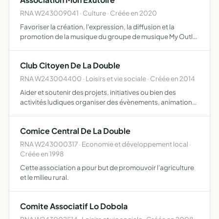
RNA W243009041 · Culture · Créée en 2020
Favoriser la création, l'expression, la diffusion et la
promotion de la musique du groupe de musique My Outlet
pour contribuer à sa reconnaissance, à son
développement artistique et à celui de ses musiciens
Club Citoyen De La Double
RNA W243004400 · Loisirs et vie sociale · Créée en 2014
Aider et soutenir des projets, initiatives ou bien des
activités ludiques organiser des évènements, animations
en partenariat avec des sponsors
Comice Central De La Double
RNA W243000317 · Economie et développement local ·
Créée en 1998
Cette association a pour but de promouvoir l'agriculture
et le milieu rural.
Comite Associatif Lo Dobola