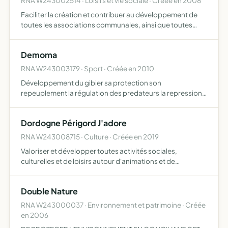
RNA W243002514 · Loisirs et vie sociale · Créée en 2008
Faciliter la création et contribuer au développement de
toutes les associations communales, ainsi que toutes
sections ou ateliers dont la taille ne permet pas encore de
posséder une structure associative, créer une synerg…
Demoma
RNA W243003179 · Sport · Créée en 2010
Développement du gibier sa protection son
repeuplement la régulation des predateurs la repression
du braconnage et la gestion rationnelle du gibier vivant
sur le territoire ou elle possède les droits de chasse, soit
Dordogne Périgord J'adore
par a…
RNA W243008715 · Culture · Créée en 2019
Valoriser et développer toutes activités sociales,
culturelles et de loisirs autour d'animations et de
manifestations publiques et privées en favorisant la mise
en oeuvre de toutes initiatives, actions, sous quelque
Double Nature
forme…
RNA W243000037 · Environnement et patrimoine · Créée
en 2006