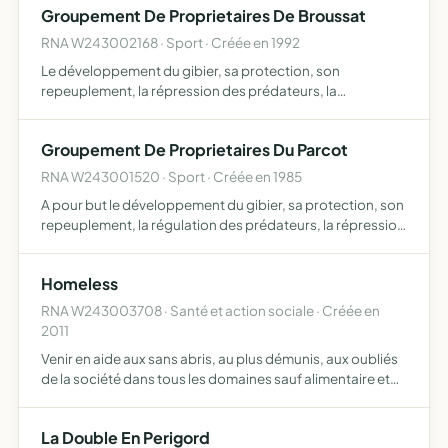
Groupement De Proprietaires De Broussat
RNA W243002168 · Sport · Créée en 1992
Le développement du gibier, sa protection, son
repeuplement, la répression des prédateurs, la
répression du braconnage
Groupement De Proprietaires Du Parcot
RNA W243001520 · Sport · Créée en 1985
A pour but le développement du gibier, sa protection, son
repeuplement, la régulation des prédateurs, la répression
du braconnage et l'exploitation rationnelle de la chasse....
Homeless
RNA W243003708 · Santé et action sociale · Créée en
2011
Venir en aide aux sans abris, au plus démunis, aux oubliés
de la société dans tous les domaines sauf alimentaire et
médical possibilité de faire des conférences tourner des
films, de les vendre écrire des livres, de les v…
La Double En Perigord