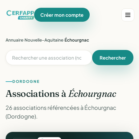
Créer mon compte
Annuaire
›
Nouvelle-Aquitaine
›
Échourgnac
Rechercher
DORDOGNE
Associations à
Échourgnac
26 associations référencées à Échourgnac
(Dordogne).