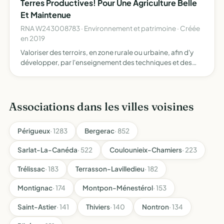
Terres Productives! Pour Une Agriculture Belle
Et Maintenue
RNA W243008783 · Environnement et patrimoine · Créée
en 2019
Valoriser des terroirs, en zone rurale ou urbaine, afin d'y
développer, par l'enseignement des techniques et des
pratiques de l'artisanat traditionnel et de l'agriculture, une
production alimentaire durable revaloriser du…
Associations dans les villes voisines
Périgueux
· 1283
Bergerac
· 852
Sarlat-La-Canéda
· 522
Coulounieix-Chamiers
· 223
Trélissac
· 183
Terrasson-Lavilledieu
· 182
Montignac
· 174
Montpon-Ménestérol
· 153
Saint-Astier
· 141
Thiviers
· 140
Nontron
· 134