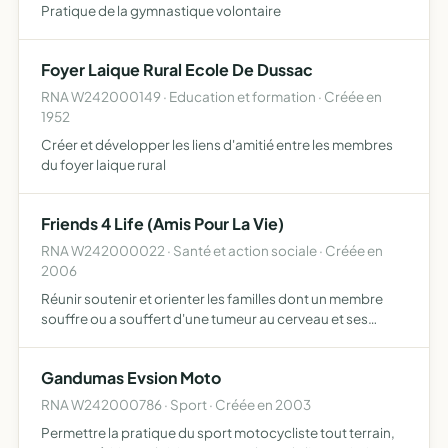
Pratique de la gymnastique volontaire
Foyer Laique Rural Ecole De Dussac
RNA W242000149 · Education et formation · Créée en
1952
Créer et développer les liens d'amitié entre les membres
du foyer laique rural
Friends 4 Life (Amis Pour La Vie)
RNA W242000022 · Santé et action sociale · Créée en
2006
Réunir soutenir et orienter les familles dont un membre
souffre ou a souffert d'une tumeur au cerveau et ses
séquelles dans le but de favoriser le contact et empêcher
l'isolement et le désarroi des familles concernées
Gandumas Evsion Moto
RNA W242000786 · Sport · Créée en 2003
Permettre la pratique du sport motocycliste tout terrain,