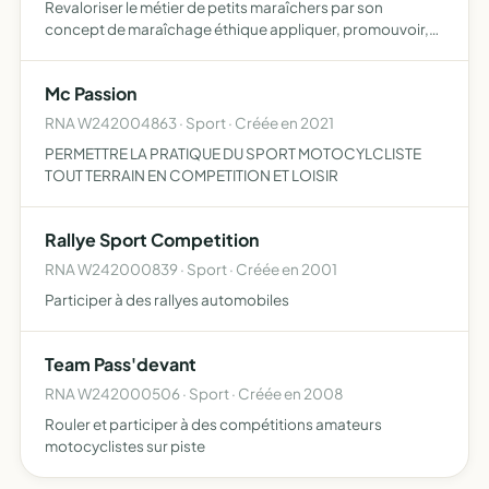
Revaloriser le métier de petits maraîchers par son
concept de maraîchage éthique appliquer, promouvoir,
former à l'utilisation de micro-organismes naturels dans
l'agriculture (cultures maraichères, grandes cultures,
Mc Passion
arbor…
RNA W242004863 · Sport · Créée en 2021
PERMETTRE LA PRATIQUE DU SPORT MOTOCYLCLISTE
TOUT TERRAIN EN COMPETITION ET LOISIR
Rallye Sport Competition
RNA W242000839 · Sport · Créée en 2001
Participer à des rallyes automobiles
Team Pass'devant
RNA W242000506 · Sport · Créée en 2008
Rouler et participer à des compétitions amateurs
motocyclistes sur piste