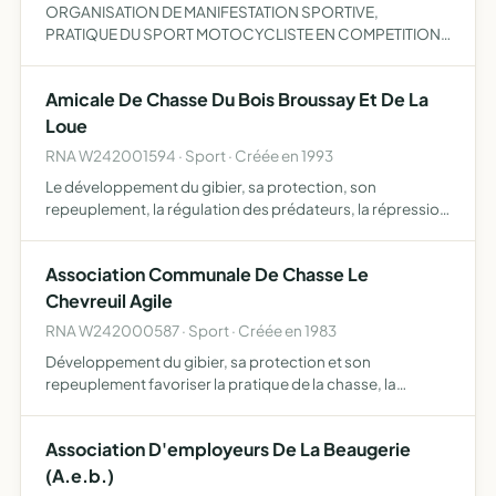
ORGANISATION DE MANIFESTATION SPORTIVE,
PRATIQUE DU SPORT MOTOCYCLISTE EN COMPETITION
ET EN LOISIR
Amicale De Chasse Du Bois Broussay Et De La
Loue
RNA W242001594 · Sport · Créée en 1993
Le développement du gibier, sa protection, son
repeuplement, la régulation des prédateurs, la répression
du braconnage et l'exploitation rationnelle de la chasse
sur les territoires où l'association possèdera le droit de …
Association Communale De Chasse Le
Chevreuil Agile
RNA W242000587 · Sport · Créée en 1983
Développement du gibier, sa protection et son
repeuplement favoriser la pratique de la chasse, la
répression du braconnage et la destruction des animaux
nuisibles
Association D'employeurs De La Beaugerie
(A.e.b.)