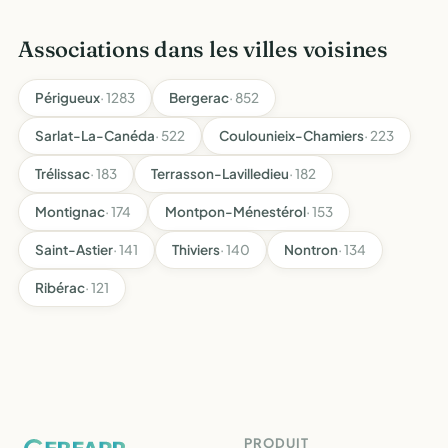
Associations dans les villes voisines
Périgueux
· 1283
Bergerac
· 852
Sarlat-La-Canéda
· 522
Coulounieix-Chamiers
· 223
Trélissac
· 183
Terrasson-Lavilledieu
· 182
Montignac
· 174
Montpon-Ménestérol
· 153
Saint-Astier
· 141
Thiviers
· 140
Nontron
· 134
Ribérac
· 121
PRODUIT