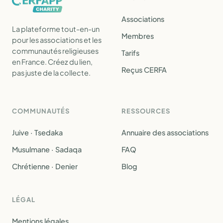
Associations
La plateforme tout-en-un
Membres
pour les associations et les
communautés religieuses
Tarifs
en France. Créez du lien,
Reçus CERFA
pas juste de la collecte.
COMMUNAUTÉS
RESSOURCES
Juive · Tsedaka
Annuaire des associations
Musulmane · Sadaqa
FAQ
Chrétienne · Denier
Blog
LÉGAL
Mentions légales