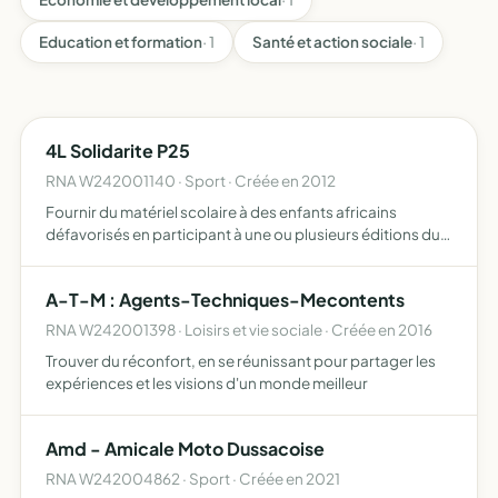
Education et formation
· 1
Santé et action sociale
· 1
4L Solidarite P25
RNA W242001140 · Sport · Créée en 2012
Fournir du matériel scolaire à des enfants africains
défavorisés en participant à une ou plusieurs éditions du
Rallye Raid humanitaire 4L Trophy
A-T-M : Agents-Techniques-Mecontents
RNA W242001398 · Loisirs et vie sociale · Créée en 2016
Trouver du réconfort, en se réunissant pour partager les
expériences et les visions d'un monde meilleur
Amd - Amicale Moto Dussacoise
RNA W242004862 · Sport · Créée en 2021