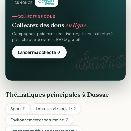
ANNONCE
COLLECTE DE DONS
Collectez des dons
en ligne
.
Campagnes, paiement sécurisé, reçu fiscal instantané
pour chaque donateur. 100 % gratuit.
dons.
Lancer ma collecte
Thématiques principales à Dussac
Sport
· 11
Loisirs et vie sociale
· 2
Environnement et patrimoine
· 2
Economie et développement local
· 1