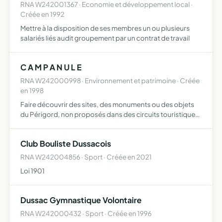
RNA W242001367 · Economie et développement local ·
Créée en 1992
Mettre à la disposition de ses membres un ou plusieurs
salariés liés audit groupement par un contrat de travail
C A M P A N U L E
RNA W242000998 · Environnement et patrimoine · Créée
en 1998
Faire découvrir des sites, des monuments ou des objets
du Périgord, non proposés dans des circuits touristiques
habituels
Club Bouliste Dussacois
RNA W242004856 · Sport · Créée en 2021
Loi 1901
Dussac Gymnastique Volontaire
RNA W242000432 · Sport · Créée en 1996