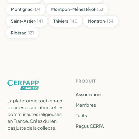
Montignac
· 174
Montpon-Ménestérol
· 153
Saint-Astier
· 141
Thiviers
· 140
Nontron
· 134
Ribérac
· 121
PRODUIT
Associations
La plateforme tout-en-un
Membres
pour les associations et les
communautés religieuses
Tarifs
en France. Créez du lien,
Reçus CERFA
pas juste de la collecte.