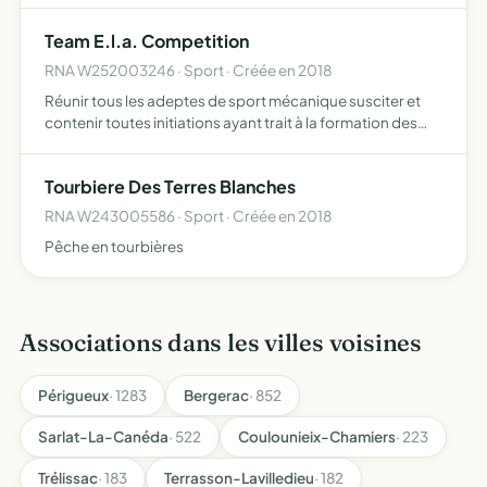
Team E.l.a. Competition
RNA W252003246 · Sport · Créée en 2018
Réunir tous les adeptes de sport mécanique susciter et
contenir toutes initiations ayant trait à la formation des
jeunes s'intéressant au sport automobile organiser des
distractions, manifestations, loisirs, promenade, ro…
Tourbiere Des Terres Blanches
RNA W243005586 · Sport · Créée en 2018
Pêche en tourbières
Associations dans les villes voisines
Périgueux
· 1283
Bergerac
· 852
Sarlat-La-Canéda
· 522
Coulounieix-Chamiers
· 223
Trélissac
· 183
Terrasson-Lavilledieu
· 182