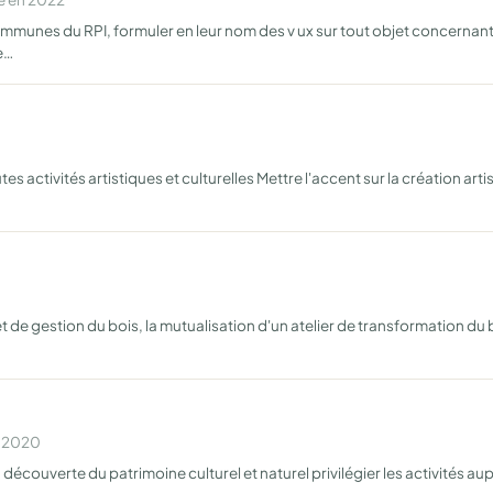
unes du RPI, formuler en leur nom des v ux sur tout objet concernant l
e…
s activités artistiques et culturelles Mettre l'accent sur la création art
 de gestion du bois, la mutualisation d'un atelier de transformation du
n 2020
la découverte du patrimoine culturel et naturel privilégier les activités 