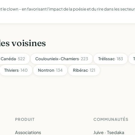
le clown - en favorisant l'impact de la poésie et du rire dans les secteur
les voisines
a-Canéda
· 522
Coulounieix-Chamiers
· 223
Trélissac
· 183
Thiviers
· 140
Nontron
· 134
Ribérac
· 121
PRODUIT
COMMUNAUTÉS
Associations
Juive · Tsedaka