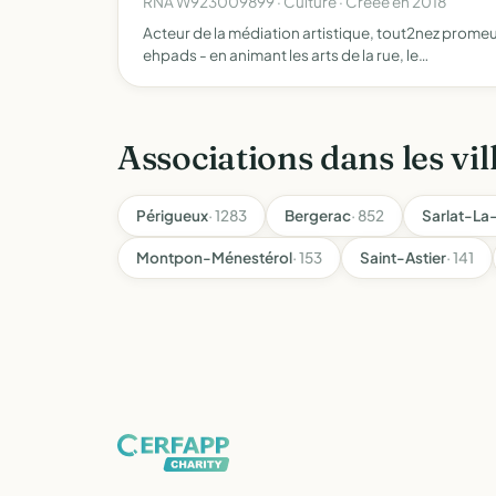
RNA W923009899 · Culture · Créée en 2018
Acteur de la médiation artistique, tout2nez promeut 
ehpads - en animant les arts de la rue, le…
Associations dans les vil
Périgueux
· 1283
Bergerac
· 852
Sarlat-L
Montpon-Ménestérol
· 153
Saint-Astier
· 141