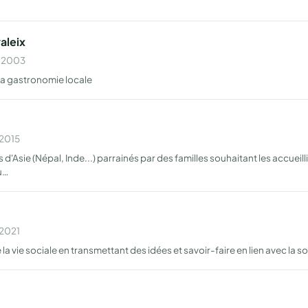
aleix
n 2003
 la gastronomie locale
 2015
Asie (Népal, Inde...) parrainés par des familles souhaitant les accueilli
u…
 2021
 la vie sociale en transmettant des idées et savoir-faire en lien avec la 