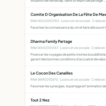
situation de handicap, dans un esprit de partage …
Comite D Organisation De La Fête De Mav
RNA W242000763 · Loisirs et vie sociale · Créée e
Favoriser le connaissance du vin et faire découvrir
Dharma Family Partage
RNA W242001347 · Loisirs et vie sociale · Créée en
Financer les voyages de petits moines bouddhistes d'
garant des bonnes conditions d'accueil et de séjo
Le Cocon Des Canailles
RNA W692010670 · Loisirs et vie sociale · Créée en
Favoriser les synergies, le partage et l'animation de
Tout 2 Nez