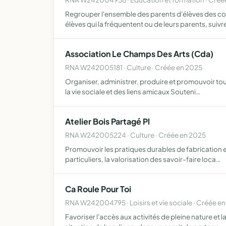
Regrouper l'ensemble des parents d'élèves des comm
élèves qui la fréquentent ou de leurs parents, suivr
Association Le Champs Des Arts (Cda)
RNA W242005181 · Culture · Créée en 2025
Organiser, administrer, produire et promouvoir toute
la vie sociale et des liens amicaux Souteni…
Atelier Bois Partagé Pl
RNA W242005224 · Culture · Créée en 2025
Promouvoir les pratiques durables de fabrication et
particuliers, la valorisation des savoir-faire loca…
Ca Roule Pour Toi
RNA W242004795 · Loisirs et vie sociale · Créée e
Favoriser l'accès aux activités de pleine nature et 