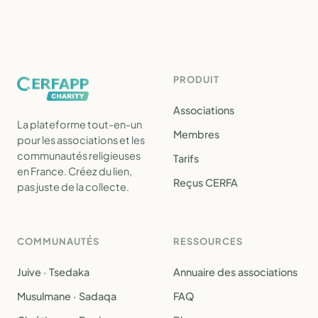
PRODUIT
Associations
La plateforme tout-en-un
Membres
pour les associations et les
communautés religieuses
Tarifs
en France. Créez du lien,
Reçus CERFA
pas juste de la collecte.
COMMUNAUTÉS
RESSOURCES
Juive · Tsedaka
Annuaire des associations
Musulmane · Sadaqa
FAQ