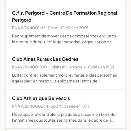
en s'adossant aux collectivités locales et dans le cadre
des dispositions nationales concernant l'accueil des r…
C.f.r. Perigord - Centre De Formation Regional
Perigord
RNA W244001616 · Sport · Créée en 2001
Regroupement de moyens et de competences en vue de
la pratique du vol ultra leger motorise. organisation de
competitions.
Club Aines Ruraux Les Cedres
RNA W244001590 · Loisirs et vie sociale · Créée en 1984
Lutter contre l'isolement moral et materiel des personnes
agees par l'animation, la solidarite et l'entraide.
Club Athletique Belvesois
RNA W244000264 · Sport · Créée en 1973
Développer et contrôler la pratique par ses membres de
l'athlétisme sous toutes ses formes dans le cadre de la
délégation accordée par le Ministère chargé des Sport à