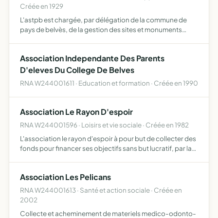
Créée en 1929
L'astpb est chargée, par délégation de la commune de
pays de belvès, de la gestion des sites et monuments
historiques de la commune elle pourra, en accord avec la
commune de pays de belvès, être chargée de
Association Independante Des Parents
l'exploitation …
D'eleves Du College De Belves
RNA W244001611 · Education et formation · Créée en 1990
Association Le Rayon D'espoir
RNA W244001596 · Loisirs et vie sociale · Créée en 1982
L'association le rayon d'espoir à pour but de collecter des
fonds pour financer ses objectifs sans but lucratif, par la
location de téléviseurs, des dons, des subventions, la
vente des cartes aux adhérents. L'association …
Association Les Pelicans
RNA W244001613 · Santé et action sociale · Créée en
2002
Collecte et acheminement de materiels medico-odonto-