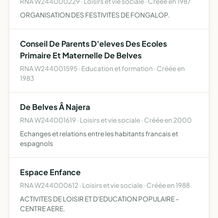
RNA W244000229 · Loisirs et vie sociale · Créée en 1987
ORGANISATION DES FESTIVITES DE FONGALOP.
Conseil De Parents D'eleves Des Ecoles
Primaire Et Maternelle De Belves
RNA W244001595 · Education et formation · Créée en
1983
De Belves Â Najera
RNA W244001619 · Loisirs et vie sociale · Créée en 2000
Echanges et relations entre les habitants francais et
espagnols
Espace Enfance
RNA W244000612 · Loisirs et vie sociale · Créée en 1988
ACTIVITES DE LOISIR ET D'EDUCATION POPULAIRE -
CENTRE AERE.