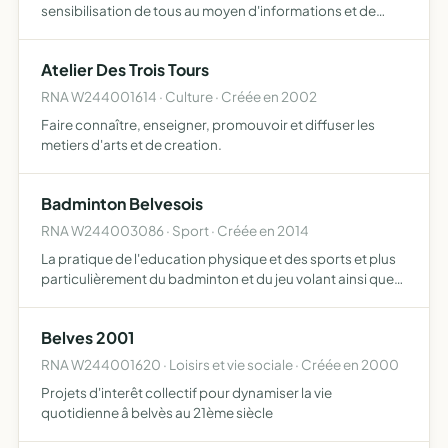
sensibilisation de tous au moyen d'informations et de
manifestations diverses réunions publiques,
conférences, expositions, marches bio,
Atelier Des Trois Tours
accompagnement et réalisation…
RNA W244001614 · Culture · Créée en 2002
Faire connaître, enseigner, promouvoir et diffuser les
metiers d'arts et de creation.
Badminton Belvesois
RNA W244003086 · Sport · Créée en 2014
La pratique de l'education physique et des sports et plus
particulièrement du badminton et du jeu volant ainsi que
toutes actions propres à la promotion et à la valorisation
de ce sport
Belves 2001
RNA W244001620 · Loisirs et vie sociale · Créée en 2000
Projets d'interêt collectif pour dynamiser la vie
quotidienne â belvès au 21ème siècle