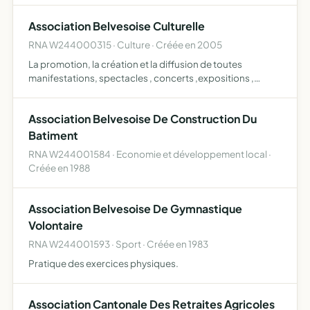
Association Belvesoise Culturelle
RNA W244000315 · Culture · Créée en 2005
La promotion, la création et la diffusion de toutes
manifestations, spectacles , concerts ,expositions ,
projections ,conférences , promenades ou voyages à
finalité culturelle. La diffusion par quelques moyens que
Association Belvesoise De Construction Du
ce soit…
Batiment
RNA W244001584 · Economie et développement local ·
Créée en 1988
Association Belvesoise De Gymnastique
Volontaire
RNA W244001593 · Sport · Créée en 1983
Pratique des exercices physiques.
Association Cantonale Des Retraites Agricoles