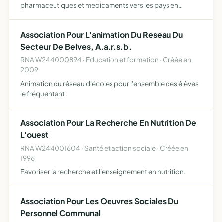
pharmaceutiques et medicaments vers les pays en
difficulte et en particulier dans les dispensaires des
villages de ces pays ainsi que la mise en oeuvre de toute
Association Pour L'animation Du Reseau Du
aide hum…
Secteur De Belves, A.a.r.s.b.
RNA W244000894 · Education et formation · Créée en
2009
Animation du réseau d'écoles pour l'ensemble des élèves
le fréquentant
Association Pour La Recherche En Nutrition De
L'ouest
RNA W244001604 · Santé et action sociale · Créée en
1996
Favoriser la recherche et l'enseignement en nutrition.
Association Pour Les Oeuvres Sociales Du
Personnel Communal