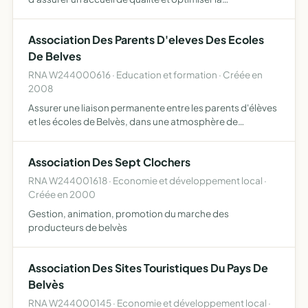
compétitivité
Association Des Parents D'eleves Des Ecoles
De Belves
RNA W244000616 · Education et formation · Créée en
2008
Assurer une liaison permanente entre les parents d'élèves
et les écoles de Belvès, dans une atmosphère de
confiance réciproque, assister aux conseils d'école, de
gérer la coopérative de l'école, de veiller à la défense de…
Association Des Sept Clochers
RNA W244001618 · Economie et développement local ·
Créée en 2000
Gestion, animation, promotion du marche des
producteurs de belvès
Association Des Sites Touristiques Du Pays De
Belvès
RNA W244000145 · Economie et développement local ·