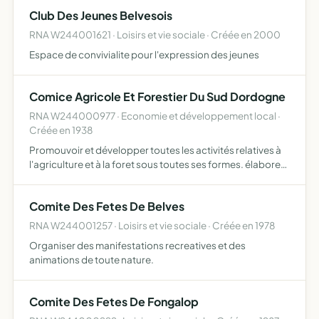
la FFA et dans celui du développement durable offrir à…
Club Des Jeunes Belvesois
RNA W244001621 · Loisirs et vie sociale · Créée en 2000
Espace de convivialite pour l'expression des jeunes
Comice Agricole Et Forestier Du Sud Dordogne
RNA W244000977 · Economie et développement local ·
Créée en 1938
Promouvoir et développer toutes les activités relatives à
l'agriculture et à la foret sous toutes ses formes. élaborer
et mettre en oeuvre des projets de développement
agricole et forestier. permettre une meilleure inform…
Comite Des Fetes De Belves
RNA W244001257 · Loisirs et vie sociale · Créée en 1978
Organiser des manifestations recreatives et des
animations de toute nature.
Comite Des Fetes De Fongalop