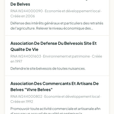
De Belves
RNA W244000090 · Economie et développement local ·
Créée en 2006
Défense des intérêts généraux et particuliers des retraités
de l'agriculture. Relever le niveau économique des
retraités de l'agriculture salariés et non salariés. Etudes
des questions sociales, économiques et la recherch…
Association De Defense Du Belvesois Site Et
Qualite De Vie
RNA W244001603 · Environnement et patrimoine · Créée
en 1997
Defendre le site belvesois de toutes nuisances.
Association Des Commercants Et Artisans De
Belves "Vivre Belves"
RNA W244000802 · Economie et développement local ·
Créée en 1992
Promouvoir toute activité commerciale et artisanale afin
d'assurer un accueil de qualité et optimiser la