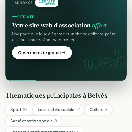
ANNONCE
SITE WEB
Votre site web d'association
offert
.
Une page publique élégante et un site de collecte, prêts
en cinq minutes. Sans webmaster.
web.
Créer mon site gratuit
Thématiques principales à Belvès
Sport
· 23
Loisirs et vie sociale
· 17
Culture
· 8
Santé et action sociale
· 8
Economie et développement local
· 7