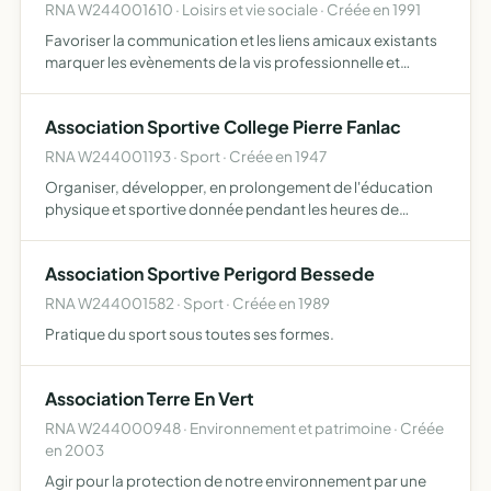
RNA W244001610 · Loisirs et vie sociale · Créée en 1991
Favoriser la communication et les liens amicaux existants
marquer les evènements de la vis professionnelle et
familiale de ses adherents.
Association Sportive College Pierre Fanlac
RNA W244001193 · Sport · Créée en 1947
Organiser, développer, en prolongement de l'éducation
physique et sportive donnée pendant les heures de
scolarité l'initiation et la pratique sportives pour les élèves
qui y adhèrent
Association Sportive Perigord Bessede
RNA W244001582 · Sport · Créée en 1989
Pratique du sport sous toutes ses formes.
Association Terre En Vert
RNA W244000948 · Environnement et patrimoine · Créée
en 2003
Agir pour la protection de notre environnement par une