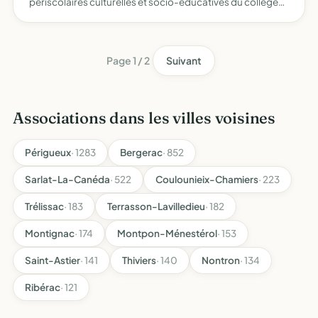
périscolaires culturelles et socio-éducatives du collège
Pierre Fanlac (Belves)
Page 1 / 2
Suivant
Associations dans les villes voisines
Périgueux
· 1283
Bergerac
· 852
Sarlat-La-Canéda
· 522
Coulounieix-Chamiers
· 223
Trélissac
· 183
Terrasson-Lavilledieu
· 182
Montignac
· 174
Montpon-Ménestérol
· 153
Saint-Astier
· 141
Thiviers
· 140
Nontron
· 134
Ribérac
· 121