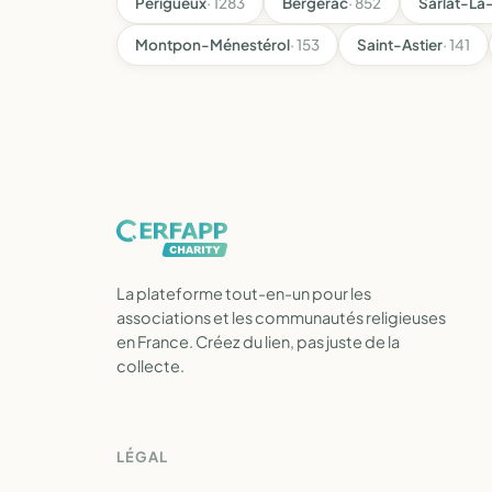
Périgueux
· 1283
Bergerac
· 852
Sarlat-L
Montpon-Ménestérol
· 153
Saint-Astier
· 141
La plateforme tout-en-un pour les
associations et les communautés religieuses
en France. Créez du lien, pas juste de la
collecte.
LÉGAL