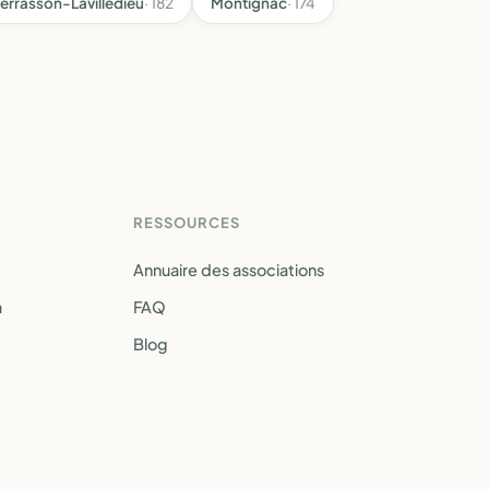
Terrasson-Lavilledieu
· 182
Montignac
· 174
RESSOURCES
Annuaire des associations
a
FAQ
Blog