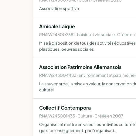
Association sportive
Amicale Laique
RNA W243002681 · Loisirs et vie sociale · Créée en
Mise à disposition de tous des activités éducatives 
plastiques, oeuvres sociales
Association Patrimoine Allemansois
RNA W243004482 · Environnement et patrimoine ·
La sauvegarde, la mise en valeur, la conservation 
culturel
Collectif Contempora
RNA W243001435 · Culture · Créée en 2007
Organiser et mettre en valeur les activités culturelle
que son enseignement. par l'organisati…