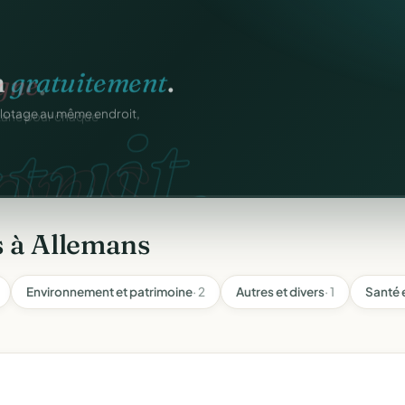
n
gratuitement
.
tuit.
ilotage au même endroit,
s à Allemans
Environnement et patrimoine
· 2
Autres et divers
· 1
Santé e