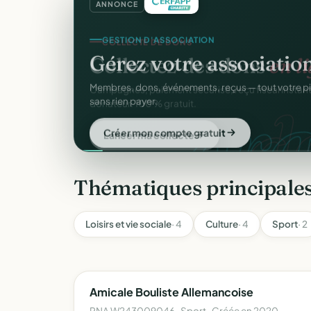
ANNONCE
GESTION D'ASSOCIATION
Gérez votre associatio
gra
Membres, dons, événements, reçus — tout votre p
sans rien payer.
Créer mon compte gratuit
Thématiques principale
Loisirs et vie sociale
· 4
Culture
· 4
Sport
· 2
Amicale Bouliste Allemancoise
RNA W243009046 · Sport · Créée en 2020