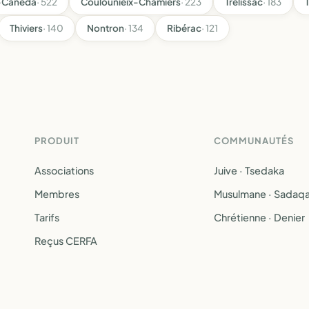
a-Canéda
· 522
Coulounieix-Chamiers
· 223
Trélissac
· 183
Thiviers
· 140
Nontron
· 134
Ribérac
· 121
PRODUIT
COMMUNAUTÉS
Associations
Juive · Tsedaka
Membres
Musulmane · Sadaq
Tarifs
Chrétienne · Denier
Reçus CERFA