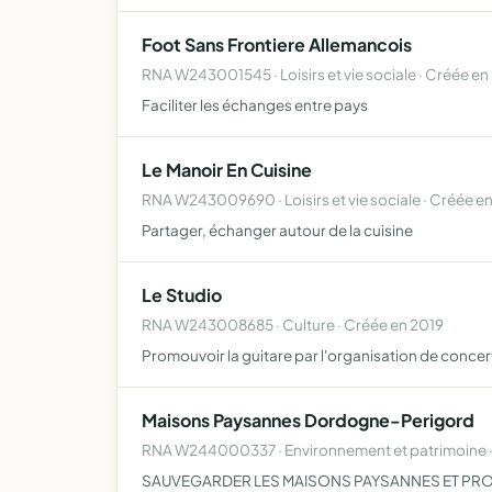
Foot Sans Frontiere Allemancois
RNA W243001545 · Loisirs et vie sociale · Créée e
Faciliter les échanges entre pays
Le Manoir En Cuisine
RNA W243009690 · Loisirs et vie sociale · Créée e
Partager, échanger autour de la cuisine
Le Studio
RNA W243008685 · Culture · Créée en 2019
Promouvoir la guitare par l'organisation de concer
Maisons Paysannes Dordogne-Perigord
RNA W244000337 · Environnement et patrimoine ·
SAUVEGARDER LES MAISONS PAYSANNES ET PRO