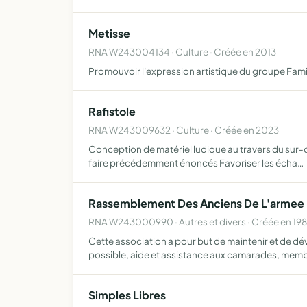
Metisse
RNA W243004134 · Culture · Créée en 2013
Promouvoir l'expression artistique du groupe Fami
Rafistole
RNA W243009632 · Culture · Créée en 2023
Conception de matériel ludique au travers du sur-cyc
faire précédemment énoncés Favoriser les écha…
Rassemblement Des Anciens De L'armee D
RNA W243000990 · Autres et divers · Créée en 19
Cette association a pour but de maintenir et de dé
possible, aide et assistance aux camarades, mem
Simples Libres