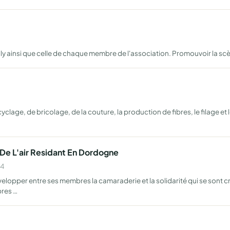
ly ainsi que celle de chaque membre de l'association. Promouvoir la s
lage, de bricolage, de la couture, la production de fibres, le filage et le
e L'air Residant En Dordogne
84
velopper entre ses membres la camaraderie et la solidarité qui se sont c
bres …