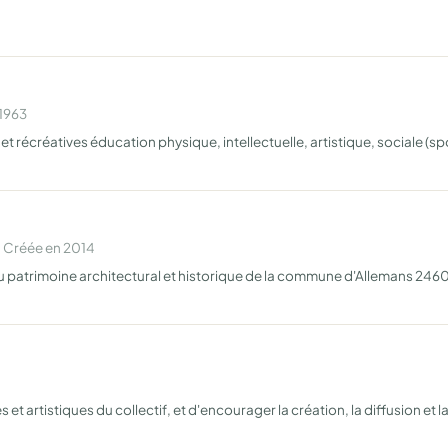
 1963
et récréatives éducation physique, intellectuelle, artistique, sociale (sp
 Créée en 2014
du patrimoine architectural et historique de la commune d'Allemans 24600
s et artistiques du collectif, et d'encourager la création, la diffusion et