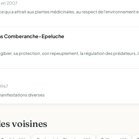
e en 2007
 qui a attrait aux plantes médicinales, au respect de l'environnement et 
ans Comberanche-Epeluche
ibier, sa protection, son repeuplement, la régulation des prédateurs, l
 1967
manifestations diverses
les voisines