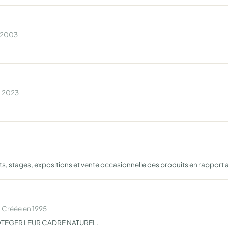
n 2003
n 2023
ts, stages, expositions et vente occasionnelle des produits en rapport a
 Créée en 1995
TEGER LEUR CADRE NATUREL.