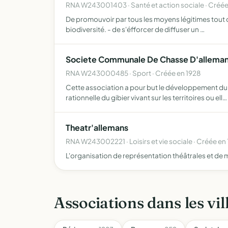
RNA W243001403 · Santé et action sociale · Créé
De promouvoir par tous les moyens légitimes tout ce
biodiversité. - de s'éfforcer de diffuser un …
Societe Communale De Chasse D'allem
RNA W243000485 · Sport · Créée en 1928
Cette association a pour but le développement du g
rationnelle du gibier vivant sur les territoires ou ell…
Theatr'allemans
RNA W243002221 · Loisirs et vie sociale · Créée en
L'organisation de représentation théâtrales et de 
Associations dans les vil