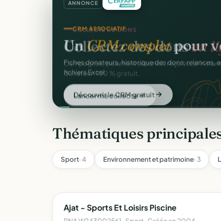
ANNONCE
CRM ASSOCIATIF
Un
CRM complet
pour v
C
Fiches donateurs, historique des dons, relances, a
fichiers Excel.
Découvrir le CRM gratuit
Thématiques principales
Sport
· 4
Environnement et patrimoine
· 3
L
Ajat - Sports Et Loisirs Piscine
RNA W243002561 · Sport · Créée en 2004