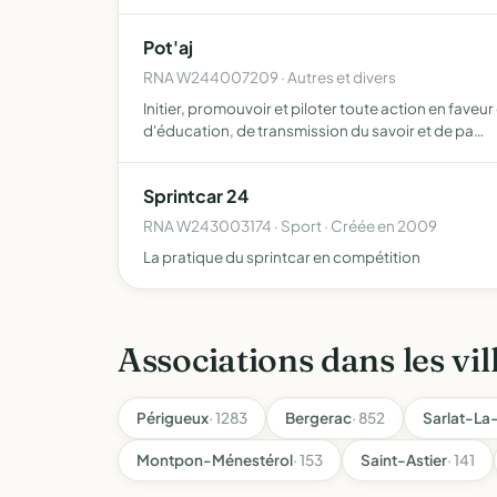
Pot'aj
RNA W244007209 · Autres et divers
Initier, promouvoir et piloter toute action en faveur
d'éducation, de transmission du savoir et de pa…
Sprintcar 24
RNA W243003174 · Sport · Créée en 2009
La pratique du sprintcar en compétition
Associations dans les vil
Périgueux
· 1283
Bergerac
· 852
Sarlat-L
Montpon-Ménestérol
· 153
Saint-Astier
· 141