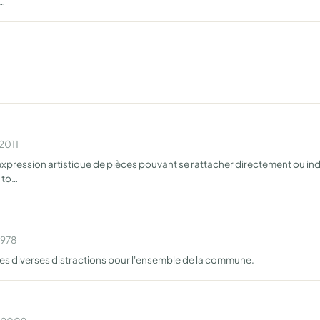
g…
 2011
expression artistique de pièces pouvant se rattacher directement ou in
t to…
1978
 des diverses distractions pour l'ensemble de la commune.