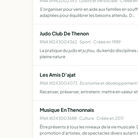
RNA W9R2002393 · Loisirs et vie sociale · Créée e
S'organiser pour venir en aide aux familles en souf
adaptées pour équilibrer les besoins attendu. D…
Judo Club De Thenon
RNA W243004362 · Sport · Créée en 1989
La pratique du judo et ju jitsu, du kendo disciplin
pleine nature
Les Amis D'ajat
RNA W243004073 · Economie et développement lo
Recenser, préserver, entretenir, mettre en valeur et
Musique En Thenonnais
RNA W243003688 · Culture · Créée en 2011
Être présents à tous les niveaux de la vie musicale
promotion d'artistes, de spectacles divers autant 