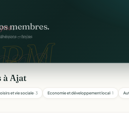
os membres.
RM.
dhésions — fini les
 à Ajat
oisirs et vie sociale
· 3
Economie et développement local
· 1
Aut