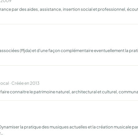
n 2009
france par des aides, assistance, insertion social et professionnel, écou
es associées (ffjda) et d'une façon complémentaire eventuellement la prat
cal · Créée en 2013
 faire connaitre le patrimoine naturel, architectural et culturel, commun
. Dynamiser la pratique des musiques actuelles et la création musicale pa
v…