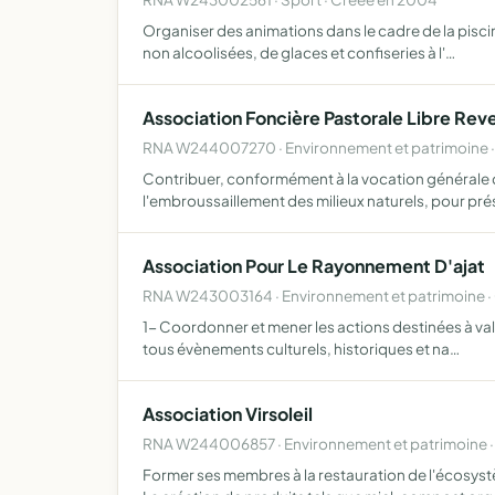
Organiser des animations dans le cadre de la piscin
non alcoolisées, de glaces et confiseries à l'…
Association Foncière Pastorale Libre Re
RNA W244007270 · Environnement et patrimoine ·
Contribuer, conformément à la vocation générale de
l'embroussaillement des milieux naturels, pour pr
Association Pour Le Rayonnement D'ajat
RNA W243003164 · Environnement et patrimoine · 
1- Coordonner et mener les actions destinées à valo
tous évènements culturels, historiques et na…
Association Virsoleil
RNA W244006857 · Environnement et patrimoine ·
Former ses membres à la restauration de l'écosyst