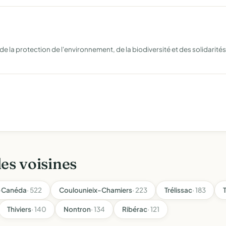
 de la protection de l'environnement, de la biodiversité et des solidarités.
les voisines
a-Canéda
· 522
Coulounieix-Chamiers
· 223
Trélissac
· 183
Thiviers
· 140
Nontron
· 134
Ribérac
· 121