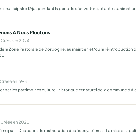
e municipale d'Ajat pendant la période d'ouverture, et autres animations 
venons A Nous Moutons
 Créée en 2024
 la Zone Pastorale de Dordogne, au maintien et/ou la réintroduction d'u
és…
Créée en 1998
riser les patrimoines culturel, historique et naturel de la commune d'Aja
 Créée en 2020
ème par - Des cours de restauration des écosystèmes - La mise en applic