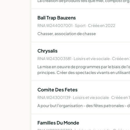
La création de produits tels que miel, compost or
Ball Trap Bauzens
RNA W244007001 · Sport · Créée en 2022
Chasser, association de chasse
Chrysalis
RNA W243003581 · Loisirs et vie sociale · Créée en
La mise en oeuvre de programmes par le biais de l'
principes. Créer des spectacles vivants en utilisan
Comite Des Fetes
RNA W243001139 · Loisirs et vie sociale · Créée en 
A pour but l'organisation - des fêtes patronales -
Familles Du Monde