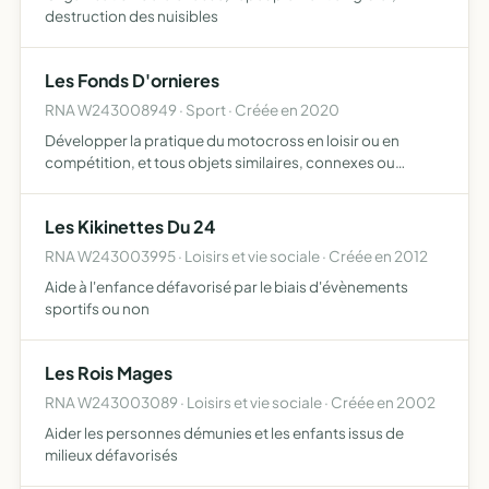
destruction des nuisibles
Les Fonds D'ornieres
RNA W243008949 · Sport · Créée en 2020
Développer la pratique du motocross en loisir ou en
compétition, et tous objets similaires, connexes ou
complémentaires ou susceptibles d'en favoriser la
réalisation ou le développement
Les Kikinettes Du 24
RNA W243003995 · Loisirs et vie sociale · Créée en 2012
Aide à l'enfance défavorisé par le biais d'évènements
sportifs ou non
Les Rois Mages
RNA W243003089 · Loisirs et vie sociale · Créée en 2002
Aider les personnes démunies et les enfants issus de
milieux défavorisés