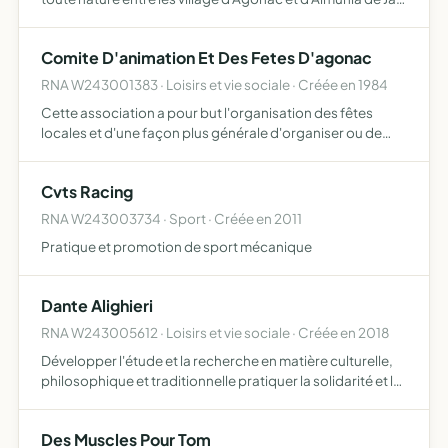
Juan, en particulier dans les domaines sportifs,artistiques,
culturels et social, dans la prespective d'…
Comite D'animation Et Des Fetes D'agonac
RNA W243001383 · Loisirs et vie sociale · Créée en 1984
Cette association a pour but l'organisation des fêtes
locales et d'une façon plus générale d'organiser ou de
participer à l'animation de la vie de la commune.
Cvts Racing
RNA W243003734 · Sport · Créée en 2011
Pratique et promotion de sport mécanique
Dante Alighieri
RNA W243005612 · Loisirs et vie sociale · Créée en 2018
Développer l'étude et la recherche en matière culturelle,
philosophique et traditionnelle pratiquer la solidarité et la
fraternité bonifier le potentiel de l'homme et de la femme
Des Muscles Pour Tom