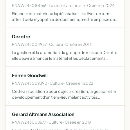
RNA W243010066 · Loisirs et vie sociale · Créée en 2024
Financer du matériel adapté, réaliser les rêves de tom
atteint de la myopathie de duchenne, mettre en place des
manifestations au profit de l'afm, échanger avec des
familles vivant la même épreuve
Dezotre
RNA W243004937 · Culture · Créée en 2016
La gestion et la promotion du groupe de musique Dezotre
elle oeuvre à fiancer le matériel et les déplacements
nécessaires à la promotion dudit groupe de musique
Ferme Goodwill
RNA W243009390 · Culture · Créée en 2022
Cette association a pour objet la création, la gestion et le
développement d'un tiers-lieu mêlant activités
économiques, sociales et culturelles Le but de ce tiers-
lieu est de promouvoir le lien social intergénérationnel,…
Gerard Altmann Association
RNA W243008677 · Culture · Créée en 2019