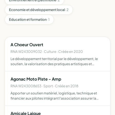
Economie et développement local
· 2
Education et formation
· 1
A Choeur Ouvert
RNA W243009032 · Culture · Créée en 2020
Le développement territorial par le développement, le
soutien, la valorisation des pratiques artistiques et
culturelles des populations, notamment par la
constitution de groupes de chant en chorale. Elle
Agonac Moto Piste - Amp
s'appliquera à fa…
RNA W243008653 · Sport · Créée en 2018
Apporter un soutien matériel, logistique, technique et
financier aux pilotes intégrant l'association assurer la
préparation, la mise au point, et la maintenance du ou des
véhicules de l'association destinés à la compétiti…
Amicale Laique