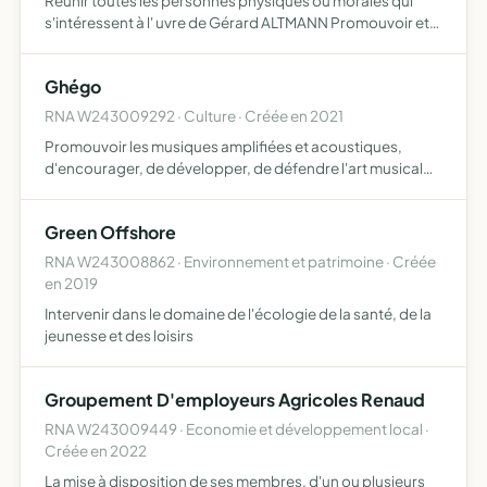
Réunir toutes les personnes physiques ou morales qui
s'intéressent à l' uvre de Gérard ALTMANN Promouvoir et
diffuser la connaissance de son uvre par tous moyens, en
France et à l'étranger Encourager et/ou participer à to…
Ghégo
RNA W243009292 · Culture · Créée en 2021
Promouvoir les musiques amplifiées et acoustiques,
d'encourager, de développer, de défendre l'art musical
sous toutes ses formes en France et en zone Union
Européenne
Green Offshore
RNA W243008862 · Environnement et patrimoine · Créée
en 2019
Intervenir dans le domaine de l'écologie de la santé, de la
jeunesse et des loisirs
Groupement D'employeurs Agricoles Renaud
RNA W243009449 · Economie et développement local ·
Créée en 2022
La mise à disposition de ses membres, d'un ou plusieurs