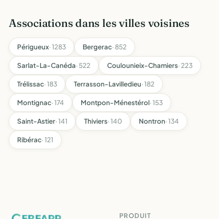
Associations dans les villes voisines
Périgueux
· 1283
Bergerac
· 852
Sarlat-La-Canéda
· 522
Coulounieix-Chamiers
· 223
Trélissac
· 183
Terrasson-Lavilledieu
· 182
Montignac
· 174
Montpon-Ménestérol
· 153
Saint-Astier
· 141
Thiviers
· 140
Nontron
· 134
Ribérac
· 121
PRODUIT