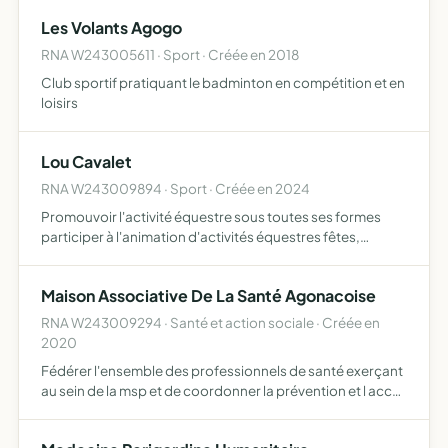
Les Volants Agogo
RNA W243005611 · Sport · Créée en 2018
Club sportif pratiquant le badminton en compétition et en
loisirs
Lou Cavalet
RNA W243009894 · Sport · Créée en 2024
Promouvoir l'activité équestre sous toutes ses formes
participer à l'animation d'activités équestres fêtes,
spectacles, évènements, compétitions améliorer les
rapports sociaux par l'art, la culture et le sport équestre
Maison Associative De La Santé Agonacoise
RNA W243009294 · Santé et action sociale · Créée en
2020
Fédérer l'ensemble des professionnels de santé exerçant
au sein de la msp et de coordonner la prévention et l accès
aux soins sur le secteur