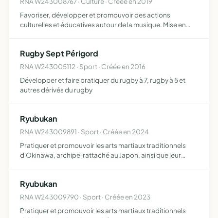
RNA W243008767 · Culture · Créée en 2019
Favoriser, développer et promouvoir des actions
culturelles et éducatives autour de la musique. Mise en
place d'ateliers de pratiques artistiques et prestations de
groupes amateurs
Rugby Sept Périgord
RNA W243005112 · Sport · Créée en 2016
Développer et faire pratiquer du rugby à 7, rugby à 5 et
autres dérivés du rugby
Ryubukan
RNA W243009891 · Sport · Créée en 2024
Pratiquer et promouvoir les arts martiaux traditionnels
d'Okinawa, archipel rattaché au Japon, ainsi que leur
culture, notamment le Karaté-do traditionnel, la plus
grosse partie, mais également le Kobudo, le Zen, toute
Ryubukan
pr…
RNA W243009790 · Sport · Créée en 2023
Pratiquer et promouvoir les arts martiaux traditionnels