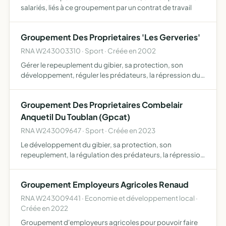
salariés, liés à ce groupement par un contrat de travail
Groupement Des Proprietaires 'Les Gerveries'
RNA W243003310 · Sport · Créée en 2002
Gérer le repeuplement du gibier, sa protection, son
développement, réguler les prédateurs, la répression du
braconnage, gérer la chasse sur son territoire
Groupement Des Proprietaires Combelair
Anquetil Du Toublan (Gpcat)
RNA W243009647 · Sport · Créée en 2023
Le développement du gibier, sa protection, son
repeuplement, la régulation des prédateurs, la répression
du braconnage et l'exploitation rationnelle du gibier
vivant sur les territoires où elle possède les droits de
Groupement Employeurs Agricoles Renaud
chass…
RNA W243009441 · Economie et développement local ·
Créée en 2022
Groupement d'employeurs agricoles pour pouvoir faire