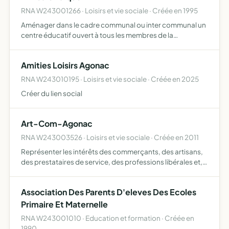
RNA W243001266 · Loisirs et vie sociale · Créée en 1995
Aménager dans le cadre communal ou inter communal un
centre éducatif ouvert à tous les membres de la
communauté domiciliés ou ayant des attaches dans le
périmètre qui est celui de l'association - de permettre à
Amities Loisirs Agonac
ceux-ci de…
RNA W243010195 · Loisirs et vie sociale · Créée en 2025
Créer du lien social
Art-Com-Agonac
RNA W243003526 · Loisirs et vie sociale · Créée en 2011
Représenter les intérêts des commerçants, des artisans,
des prestataires de service, des professions libérales et,
plus largement, des acteurs économiques d'Agonac,
l'association dans sa mission de défense des intérêts de…
Association Des Parents D'eleves Des Ecoles
Primaire Et Maternelle
RNA W243001010 · Education et formation · Créée en
1990