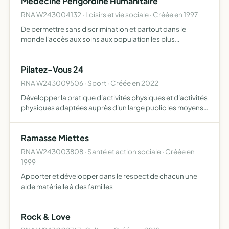
Medecine Perigordine Humanitaire
RNA W243004132 · Loisirs et vie sociale · Créée en 1997
De permettre sans discrimination et partout dans le
monde l'accès aux soins aux population les plus
démunies. D'informer sur le bon usage des médicaments
et des dispositifs médicaux et d'en permettre un usage
Pilatez-Vous 24
rationnel. D…
RNA W243009506 · Sport · Créée en 2022
Développer la pratique d'activités physiques et d'activités
physiques adaptées auprès d'un large public les moyens
d'action conférences, stages, pratiques de différentes
techniques corporelles et publications
Ramasse Miettes
RNA W243003808 · Santé et action sociale · Créée en
1999
Apporter et développer dans le respect de chacun une
aide matérielle à des familles
Rock & Love