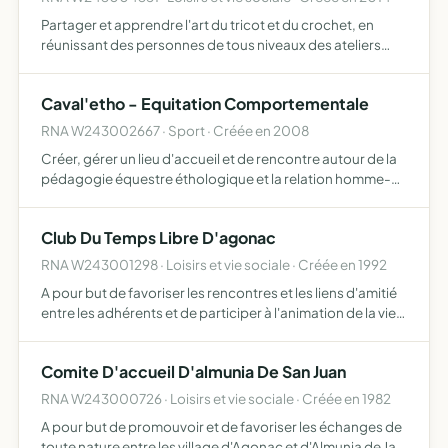
Partager et apprendre l'art du tricot et du crochet, en
réunissant des personnes de tous niveaux des ateliers
pour apprendre les unes des autres, partager laine et
expérience petite pause créatrice qui permet d'échanger
Caval'etho - Equitation Comportementale
l…
RNA W243002667 · Sport · Créée en 2008
Créer, gérer un lieu d'accueil et de rencontre autour de la
pédagogie équestre éthologique et la relation homme-
cheval
Club Du Temps Libre D'agonac
RNA W243001298 · Loisirs et vie sociale · Créée en 1992
A pour but de favoriser les rencontres et les liens d'amitié
entre les adhérents et de participer à l'animation de la vie
communale dans le respect des convictions
philosophiques, religieuses ou politiques de chacun,
Comite D'accueil D'almunia De San Juan
d'or…
RNA W243000726 · Loisirs et vie sociale · Créée en 1982
A pour but de promouvoir et de favoriser les échanges de
toute nature entre les village d'Agonac et d'Almunia de Jan