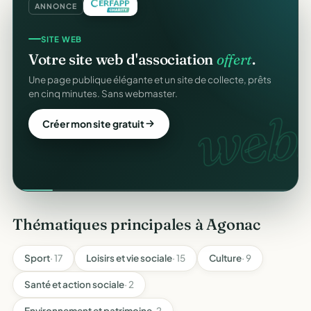
ANNONCE
SITE WEB
Votre site web d'association
offert
.
Une page publique élégante et un site de collecte, prêts
en cinq minutes. Sans webmaster.
web.
Créer mon site gratuit
Thématiques principales à Agonac
Sport
· 17
Loisirs et vie sociale
· 15
Culture
· 9
Santé et action sociale
· 2
Environnement et patrimoine
· 2