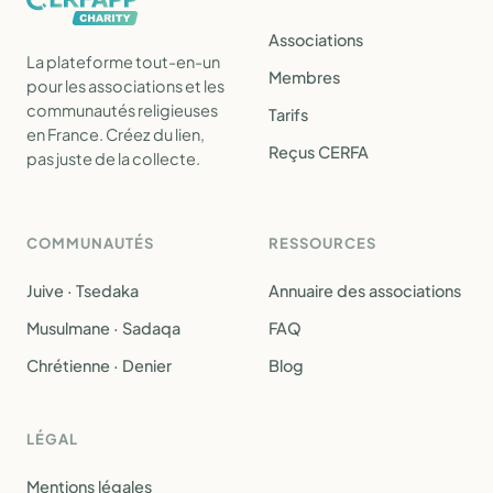
Associations
La plateforme tout-en-un
Membres
pour les associations et les
communautés religieuses
Tarifs
en France. Créez du lien,
Reçus CERFA
pas juste de la collecte.
COMMUNAUTÉS
RESSOURCES
Juive · Tsedaka
Annuaire des associations
Musulmane · Sadaqa
FAQ
Chrétienne · Denier
Blog
LÉGAL
Mentions légales