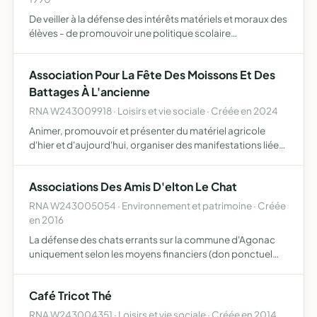
De veiller à la défense des intérêts matériels et moraux des
élèves - de promouvoir une politique scolaire
constamment adaptée aux besoins de l'époque moderne
-de représenter les parents auprès des pouvoirs publics
Association Pour La Fête Des Moissons Et Des
et d'a…
Battages À L'ancienne
RNA W243009918 · Loisirs et vie sociale · Créée en 2024
Animer, promouvoir et présenter du matériel agricole
d'hier et d'aujourd'hui, organiser des manifestations liées
à l'évolution de l'agriculture de manière à faire
comprendre l'évolution du monde agricole qui a entrainé
Associations Des Amis D'elton Le Chat
pa…
RNA W243005054 · Environnement et patrimoine · Créée
en 2016
La défense des chats errants sur la commune d'Agonac
uniquement selon les moyens financiers (don ponctuel
et/ou adhésion annuelle de 10 ou autre, à l'appréciation
de l'adhérent. En accord avec la mairie l'association
Café Tricot Thé
proc…
RNA W243004351 · Loisirs et vie sociale · Créée en 2014