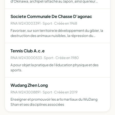
d'Okinawa, archipel rattaché au Japon, ainsi que leur
culture, notamment le Karaté-do traditionnel, la plus
grosse partie, mais également le Kobudo, le Zen, toute
Societe Communale De Chasse D'agonac
pr…
RNA W243003391 · Sport · Créée en 1968
Favoriser, sur son territoire le développement du gibier, la
destruction des animaux nuisibles, la répression du
braconnage. L'éducation cynégétique de ses membres
dans le respect des propriétés et des récoltes
Tennis Club A.c.e
RNA W243000533 · Sport · Créée en 1980
A pour objet la pratique de l'éducation physique et des
sports.
Wudang Zhen Long
RNA W243008891 · Sport · Créée en 2019
Enseigner et promouvoir les arts martiaux du WuDang
Shan et ses disciplines associées