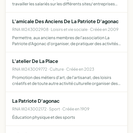
travailler les salariés sur les différents sites/ entreprises
adhérentes au groupement
L'amicale Des Anciens De La Patriote D'agonac
RNA W243002908 · Loisirs et vie sociale · Créée en 2009
Permettre, aux anciens membres de l'association La
Patriote d'Agonac d'organiser, de pratiquer des activités
sportives, culturelles, et de loisirs commémorer le
Centenaire de l'association La Patriote en étroite
L'atelier De La Place
collabora…
RNA W243009772 · Culture · Créée en 2023
Promotion des métiers d'art, de l'artisanat, des loisirs
créatifs et de toute autre activité culturelle organiser des
ateliers et des événements dans les locaux ou en extérieur
et sur d'autres communes favoriser les renco…
La Patriote D'agonac
RNA W243002172 · Sport · Créée en 1909
Éducation physique et des sports