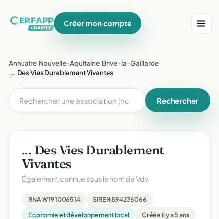
Créer mon compte
Annuaire
›
Nouvelle-Aquitaine
›
Brive-la-Gaillarde
›
... Des Vies Durablement Vivantes
Rechercher
... Des Vies Durablement
Vivantes
Également connue sous le nom de
Vdv
RNA W191006514
SIREN 894236066
Economie et développement local
Créée il y a 5 ans