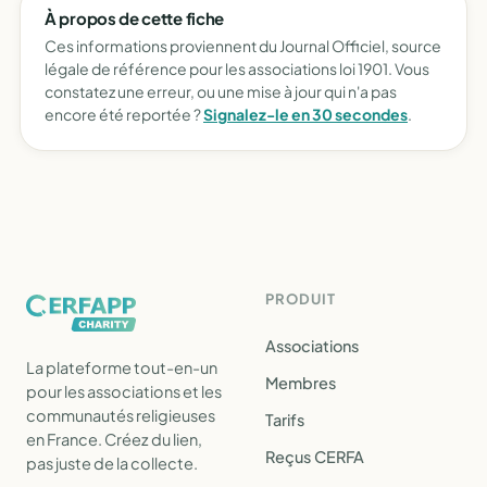
À propos de cette fiche
Ces informations proviennent du Journal Officiel, source
légale de référence pour les associations loi 1901. Vous
constatez une erreur, ou une mise à jour qui n'a pas
encore été reportée ?
Signalez-le en 30 secondes
.
PRODUIT
Associations
La plateforme tout-en-un
Membres
pour les associations et les
communautés religieuses
Tarifs
en France. Créez du lien,
Reçus CERFA
pas juste de la collecte.