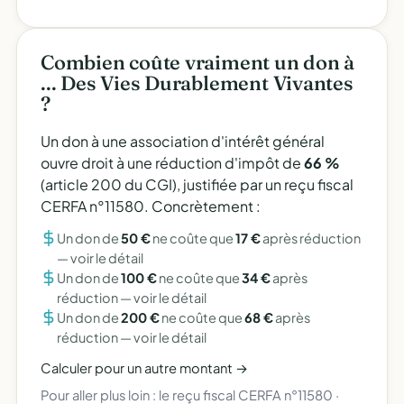
Combien coûte vraiment un don à
... Des Vies Durablement Vivantes
?
Un don à une association d'intérêt général
ouvre droit à une réduction d'impôt de
66 %
(article 200 du CGI), justifiée par un reçu fiscal
CERFA n°11580. Concrètement :
Un don de
50 €
ne coûte que
17 €
après réduction
—
voir le détail
Un don de
100 €
ne coûte que
34 €
après
réduction —
voir le détail
Un don de
200 €
ne coûte que
68 €
après
réduction —
voir le détail
Calculer pour un autre montant →
Pour aller plus loin :
le reçu fiscal CERFA n°11580
·