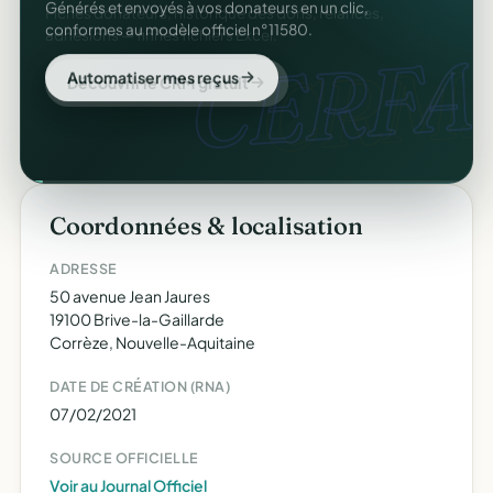
Générés et envoyés à vos donateurs en un clic,
conformes au modèle officiel n°11580.
CERFA
Automatiser mes reçus
Coordonnées & localisation
ADRESSE
50 avenue Jean Jaures
19100 Brive-la-Gaillarde
Corrèze, Nouvelle-Aquitaine
DATE DE CRÉATION (RNA)
07/02/2021
SOURCE OFFICIELLE
Voir au Journal Officiel