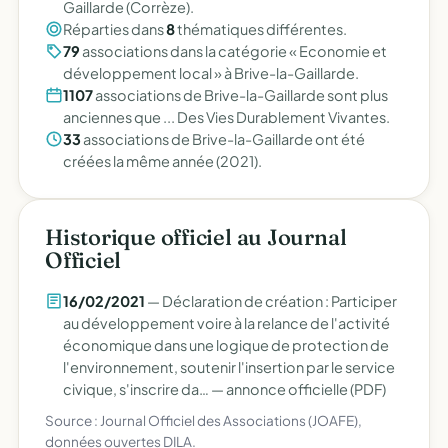
Gaillarde (Corrèze).
Réparties dans
8
thématiques différentes.
79
associations dans la catégorie « Economie et
développement local » à Brive-la-Gaillarde.
1107
associations de Brive-la-Gaillarde sont plus
anciennes que ... Des Vies Durablement Vivantes.
33
associations de Brive-la-Gaillarde ont été
créées la même année (2021).
Historique officiel au Journal
Officiel
16/02/2021
— Déclaration de création : Participer
au développement voire à la relance de l'activité
économique dans une logique de protection de
l'environnement, soutenir l'insertion par le service
civique, s'inscrire da… —
annonce officielle (PDF)
Source : Journal Officiel des Associations (JOAFE),
données ouvertes DILA.