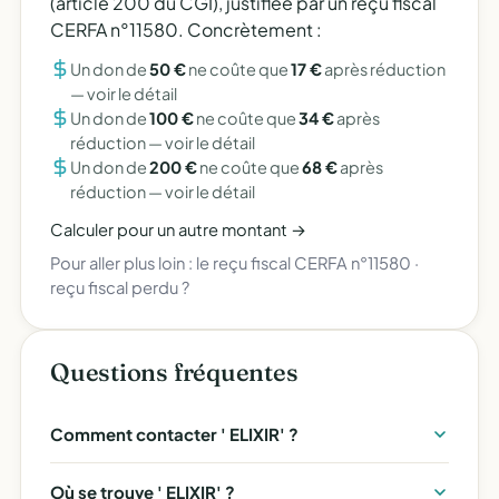
(article 200 du CGI), justifiée par un reçu fiscal
CERFA n°11580. Concrètement :
Un don de
50 €
ne coûte que
17 €
après réduction
—
voir le détail
Un don de
100 €
ne coûte que
34 €
après
réduction —
voir le détail
Un don de
200 €
ne coûte que
68 €
après
réduction —
voir le détail
Calculer pour un autre montant →
Pour aller plus loin :
le reçu fiscal CERFA n°11580
·
reçu fiscal perdu ?
Questions fréquentes
Comment contacter ' ELIXIR' ?
Où se trouve ' ELIXIR' ?