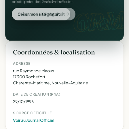
adhésions — fini les fichiers Excel.
en cinq minutes. Sans webmaster.
CRM
web.
Découvrir le CRM gratuit
Créer mon site gratuit
Coordonnées & localisation
ADRESSE
rue Raymonde Maous
17300 Rochefort
Charente-Maritime, Nouvelle-Aquitaine
DATE DE CRÉATION (RNA)
29/10/1996
SOURCE OFFICIELLE
Voir au Journal Officiel