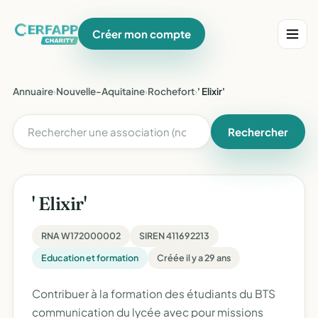
Créer mon compte
Annuaire
›
Nouvelle-Aquitaine
›
Rochefort
›
' Elixir'
Rechercher
' Elixir'
RNA W172000002
SIREN 411692213
Education et formation
Créée il y a 29 ans
Contribuer à la formation des étudiants du BTS
communication du lycée avec pour missions