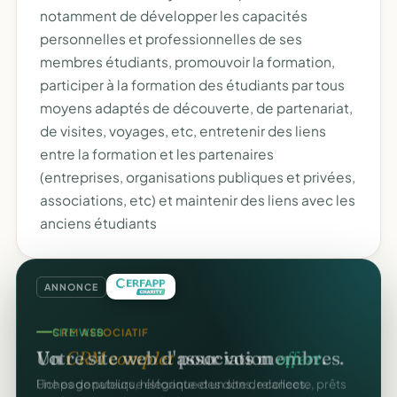
notamment de développer les capacités
personnelles et professionnelles de ses
membres étudiants, promouvoir la formation,
participer à la formation des étudiants par tous
moyens adaptés de découverte, de partenariat,
de visites, voyages, etc, entretenir des liens
entre la formation et les partenaires
(entreprises, organisations publiques et privées,
associations, etc) et maintenir des liens avec les
anciens étudiants
ANNONCE
CRM ASSOCIATIF
SITE WEB
Un
CRM complet
pour vos membres.
Votre site web d'association
offert
.
Fiches donateurs, historique des dons, relances,
Une page publique élégante et un site de collecte, prêts