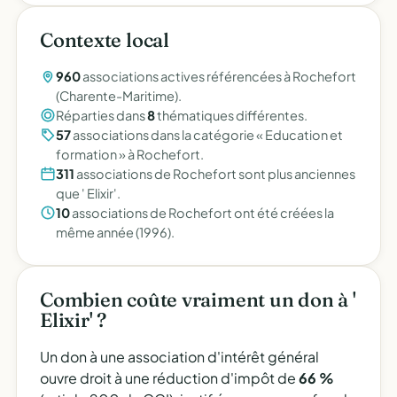
Contexte local
960
associations actives référencées à Rochefort
(Charente-Maritime).
Réparties dans
8
thématiques différentes.
57
associations dans la catégorie « Education et
formation » à Rochefort.
311
associations de Rochefort sont plus anciennes
que ' Elixir'.
10
associations de Rochefort ont été créées la
même année (1996).
Combien coûte vraiment un don à '
Elixir' ?
Un don à une association d'intérêt général
ouvre droit à une réduction d'impôt de
66 %