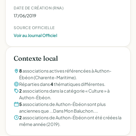
DATE DE CRÉATION (RNA)
17/06/2019
SOURCE OFFICIELLE
Voir au Journal Officiel
Contexte local
8
associations actives référencées à Authon-
Ébéon (Charente-Maritime).
Réparties dans
4
thématiques différentes.
2
associations dans la catégorie « Culture » à
Authon-Ébéon.
5
associations de Authon-Ébéon sont plus
anciennes que ...Dans Mon Baluchon....
2
associations de Authon-Ébéon ont été créées la
même année (2019).