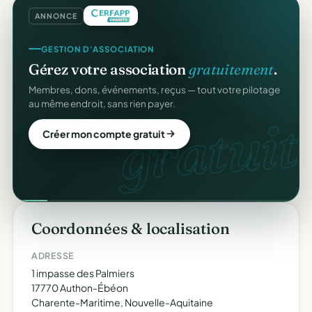
ANNONCE
GESTION D'ASSOCIATION
Gérez votre association
gratuitement
.
Membres, dons, événements, reçus — tout votre pilotage
au même endroit, sans rien payer.
gratuit.
Créer mon compte gratuit
Coordonnées & localisation
ADRESSE
1 impasse des Palmiers
17770 Authon-Ébéon
Charente-Maritime, Nouvelle-Aquitaine