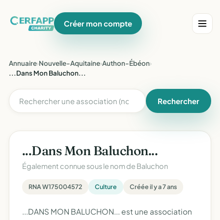
Créer mon compte
Annuaire
›
Nouvelle-Aquitaine
›
Authon-Ébéon
›
...Dans Mon Baluchon...
Rechercher
...Dans Mon Baluchon...
Également connue sous le nom de
Baluchon
RNA W175004572
Culture
Créée il y a 7 ans
...DANS MON BALUCHON... est une association