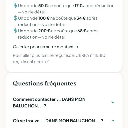
Un don de
50 €
ne coûte que
17 €
après réduction
—
voir le détail
Un don de
100 €
ne coûte que
34 €
après
réduction —
voir le détail
Un don de
200 €
ne coûte que
68 €
après
réduction —
voir le détail
Calculer pour un autre montant →
Pour aller plus loin :
le reçu fiscal CERFA n°11580
·
reçu fiscal perdu ?
Questions fréquentes
Comment contacter ...DANS MON
BALUCHON... ?
Où se trouve ...DANS MON BALUCHON... ?