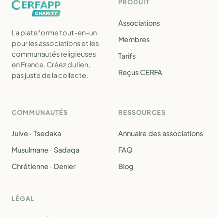
PRODUIT
Associations
La plateforme tout-en-un
Membres
pour les associations et les
communautés religieuses
Tarifs
en France. Créez du lien,
Reçus CERFA
pas juste de la collecte.
COMMUNAUTÉS
RESSOURCES
Juive · Tsedaka
Annuaire des associations
Musulmane · Sadaqa
FAQ
Chrétienne · Denier
Blog
LÉGAL