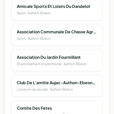
Amicale Sports Et Loisirs Du Dandelot
Sport · Authon-Ébéon
Association Communale De Chasse Agreee D'authon-Ebeon
Sport · Authon-Ébéon
Association Du Jardin Fourmillant
Environnement et patrimoine · Authon-Ébéon
Club De L'amitie Aujac-Authon-Ebeon-Sainte-Meme
Loisirs et vie sociale · Authon-Ébéon
Comite Des Fetes