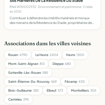
Sos Marnieres De La Residence Du Stade
RNA W761002932 · Environnement et patrimoine · Créée
en 2010
Contribuer à défendre les intérêts matériels et moraux
des riverains de la Résidence du Stade, propriétaires des
parcelles se situant dans le périmètre de la marnière
déclarée, lieu-dit Quartiers de la Résidence du Stade …
Associations dans les villes voisines
Rouen
· 4790
Le Havre
· 2404
Havre
· 1300
Mont-Saint-Aignan
· 813
Dieppe
· 680
Sotteville-Lès-Rouen
· 585
Saint-Étienne-Du-Rouvray
· 569
Fécamp
· 430
Bois-Guillaume
· 383
Elbeuf
· 373
Montivilliers
· 305
Canteleu
· 295