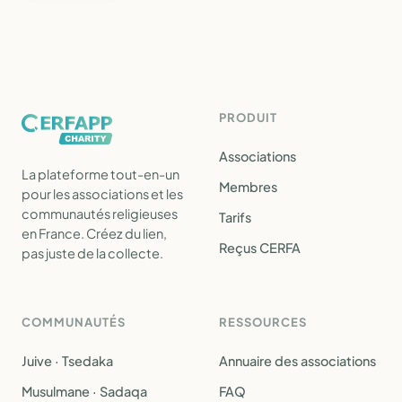
PRODUIT
Associations
La plateforme tout-en-un
Membres
pour les associations et les
communautés religieuses
Tarifs
en France. Créez du lien,
Reçus CERFA
pas juste de la collecte.
COMMUNAUTÉS
RESSOURCES
Juive · Tsedaka
Annuaire des associations
Musulmane · Sadaqa
FAQ