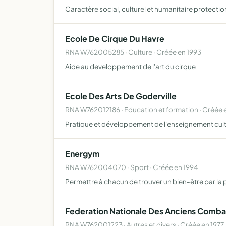
Caractère social, culturel et humanitaire protecti
Ecole De Cirque Du Havre
RNA W762005285 · Culture · Créée en 1993
Aide au developpement de l'art du cirque
Ecole Des Arts De Goderville
RNA W762012186 · Education et formation · Créée
Pratique et développement de l'enseignement cult
Energym
RNA W762004070 · Sport · Créée en 1994
Permettre à chacun de trouver un bien-être par la
Federation Nationale Des Anciens Combat
RNA W762001223 · Autres et divers · Créée en 1977