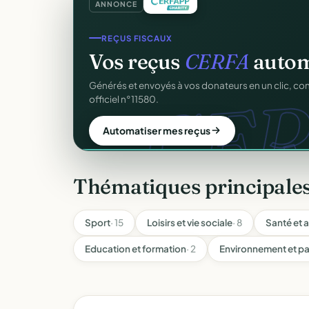
ANNONCE
COLLECTE DE DONS
Collectez des dons
en l
d
Campagnes, paiement sécurisé, reçu fiscal insta
donateur. 100 % gratuit.
Lancer ma collecte
Thématiques principales
Sport
· 15
Loisirs et vie sociale
· 8
Santé et a
Education et formation
· 2
Environnement et pa