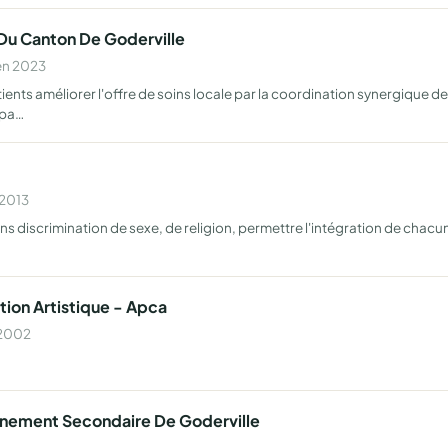
 Du Canton De Goderville
 en 2023
tients améliorer l'offre de soins locale par la coordination synergique 
 pa…
 2013
s discrimination de sexe, de religion, permettre l'intégration de chacun 
tion Artistique - Apca
 2002
gnement Secondaire De Goderville