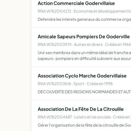
Action Commerciale Godervillaise
RNA W762004212 · Economie et développement loc
Defendre les interets generaux du commerce orga
Amicale Sapeurs Pompiers De Goderville
RNA W762003974 · Autres et divers · Créée en 1966
Unir ses membres dans un même idéal de franche am
sapeurs- pompiers en difficulté subvenir aux ass
Association Cyclo Marche Godervillaise
RNA W762003616 · Sport · Créée en 1998
DECOUVERTE DES REGIONS NORMANDES ET AUT
Association De La Fête De La Citrouille
RNA W762004687 · Loisirs et vie sociale · Créée en
Gérer l'organisation de la fête de la citrouille de Go