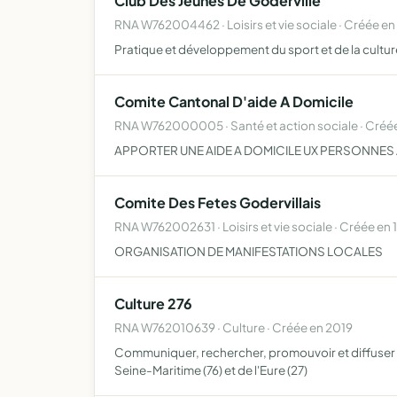
Club Des Jeunes De Goderville
RNA W762004462 · Loisirs et vie sociale · Créée en
Pratique et développement du sport et de la culture
Comite Cantonal D'aide A Domicile
RNA W762000005 · Santé et action sociale · Créé
APPORTER UNE AIDE A DOMICILE UX PERSONNES
Comite Des Fetes Godervillais
RNA W762002631 · Loisirs et vie sociale · Créée en
ORGANISATION DE MANIFESTATIONS LOCALES
Culture 276
RNA W762010639 · Culture · Créée en 2019
Communiquer, rechercher, promouvoir et diffuser to
Seine-Maritime (76) et de l'Eure (27)