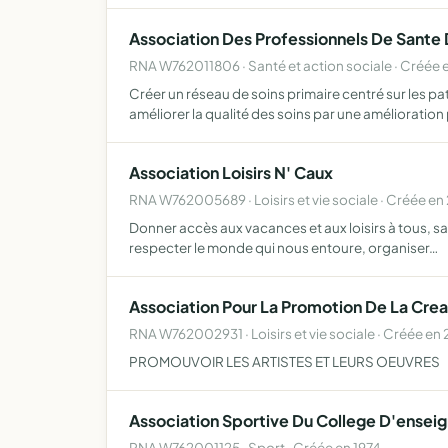
Association Des Professionnels De Sante
RNA W762011806 · Santé et action sociale · Créée
Créer un réseau de soins primaire centré sur les pa
améliorer la qualité des soins par une amélioration
Association Loisirs N' Caux
RNA W762005689 · Loisirs et vie sociale · Créée en
Donner accès aux vacances et aux loisirs à tous, san
respecter le monde qui nous entoure, organiser…
Association Pour La Promotion De La Crea
RNA W762002931 · Loisirs et vie sociale · Créée en
PROMOUVOIR LES ARTISTES ET LEURS OEUVRES
Association Sportive Du College D'ensei
RNA W762001125 · Sport · Créée en 1974