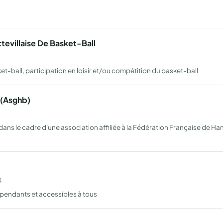
ttevillaise De Basket-Ball
et-ball, participation en loisir et/ou compétition du basket-ball
 (Asghb)
ns le cadre d'une association affiliée à la Fédération Française de Hand
4
pendants et accessibles à tous