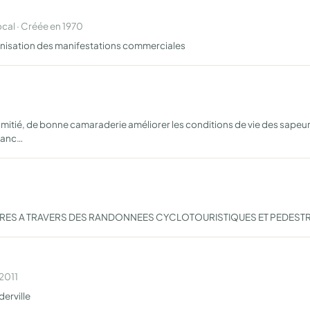
al · Créée en 1970
nisation des manifestations commerciales
itié, de bonne camaraderie améliorer les conditions de vie des sapeurs
uranc…
RES A TRAVERS DES RANDONNEES CYCLOTOURISTIQUES ET PEDEST
 2011
derville