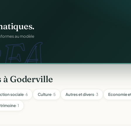
igne
.
ons.
ntané pour chaque
 à Goderville
ction sociale
· 6
Culture
· 5
Autres et divers
· 3
Economie et
trimoine
· 1