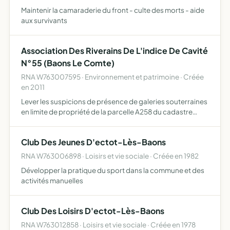
Maintenir la camaraderie du front - culte des morts - aide
aux survivants
Association Des Riverains De L'indice De Cavité
N°55 (Baons Le Comte)
RNA W763007595 · Environnement et patrimoine · Créée
en 2011
Lever les suspicions de présence de galeries souterraines
en limite de propriété de la parcelle A258 du cadastre
actuel de Baons le Comte
Club Des Jeunes D'ectot-Lès-Baons
RNA W763006898 · Loisirs et vie sociale · Créée en 1982
Développer la pratique du sport dans la commune et des
activités manuelles
Club Des Loisirs D'ectot-Lès-Baons
RNA W763012858 · Loisirs et vie sociale · Créée en 1978