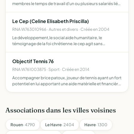
membres le temps de travail d'un ou plusieurs salariés liés
au groupement d'employeurs par contrat de travail
Le Cep (Celine Elisabeth Priscilla)
RNA W763010966 · Autres et divers · Créée en 2004
Le développement,le social aide humanitaire, le
témoignage de la foi chrétienne.le cep agit sans
discrimination de race de religion ou de régime politique
et au bénéfice des populations locales
Objectif Tennis 76
RNA W761003875 · Sport · Créée en 2014
Accompagner brice patoux, joueur de tennis ayant un fort
potentiel en lui apportant une aide matérielle et financière
nécessaire à son évolution vers le haut niveau
Associations dans les villes voisines
Rouen
· 4790
Le Havre
· 2404
Havre
· 1300