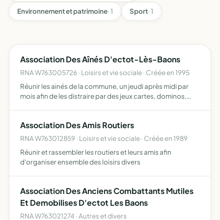
Environnement et patrimoine
· 1
Sport
· 1
Association Des Aînés D'ectot-Lès-Baons
RNA W763005726 · Loisirs et vie sociale · Créée en 1995
Réunir les ainés de la commune, un jeudi après midi par
mois afin de les distraire par des jeux cartes, dominos,
scrabble... et des activités manuelles tricotage, crochet,
broderie etc
Association Des Amis Routiers
RNA W763012859 · Loisirs et vie sociale · Créée en 1989
Réunir et rassembler les routiers et leurs amis afin
d'organiser ensemble des loisirs divers
Association Des Anciens Combattants Mutiles
Et Demobilises D'ectot Les Baons
RNA W763021274 · Autres et divers