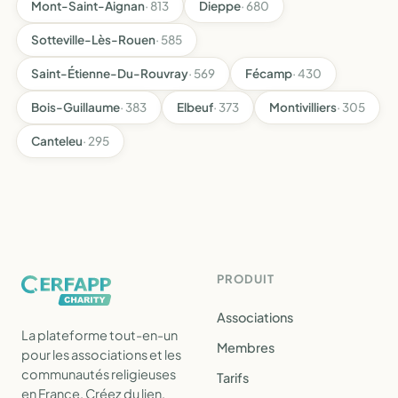
Mont-Saint-Aignan
· 813
Dieppe
· 680
Sotteville-Lès-Rouen
· 585
Saint-Étienne-Du-Rouvray
· 569
Fécamp
· 430
Bois-Guillaume
· 383
Elbeuf
· 373
Montivilliers
· 305
Canteleu
· 295
PRODUIT
Associations
La plateforme tout-en-un
Membres
pour les associations et les
communautés religieuses
Tarifs
en France. Créez du lien,