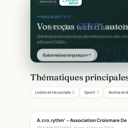
ANNONCE
SITE WEB
Votre site web d'associ
Une page publique élégante et un site de collecte, 
Sans webmaster.
Créer mon site gratuit
Thématiques principale
Loisirs et vie sociale
· 5
Sport
· 3
Autres et d
A.cro.rythm' - Association Croixmare D
RNA W763000960 · Sport · Créée en 2006