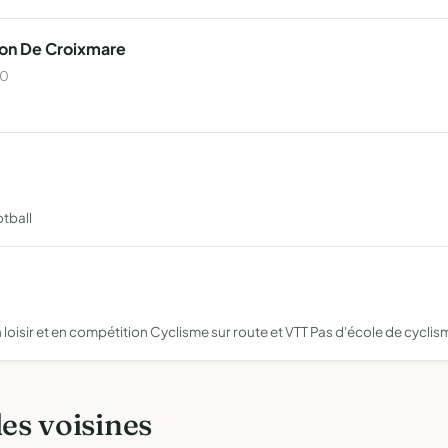
ion De Croixmare
00
tball
loisir et en compétition Cyclisme sur route et VTT Pas d'école de cyclis
les voisines