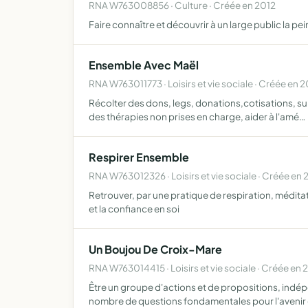
RNA W763008856 · Culture · Créée en 2012
Faire connaître et découvrir à un large public la pe
Ensemble Avec Maël
RNA W763011773 · Loisirs et vie sociale · Créée en 
Récolter des dons, legs, donations,cotisations, sub
des thérapies non prises en charge, aider à l'amé…
Respirer Ensemble
RNA W763012326 · Loisirs et vie sociale · Créée en 
Retrouver, par une pratique de respiration, médita
et la confiance en soi
Un Boujou De Croix-Mare
RNA W763014415 · Loisirs et vie sociale · Créée en 
Être un groupe d'actions et de propositions, indépe
nombre de questions fondamentales pour l'avenir