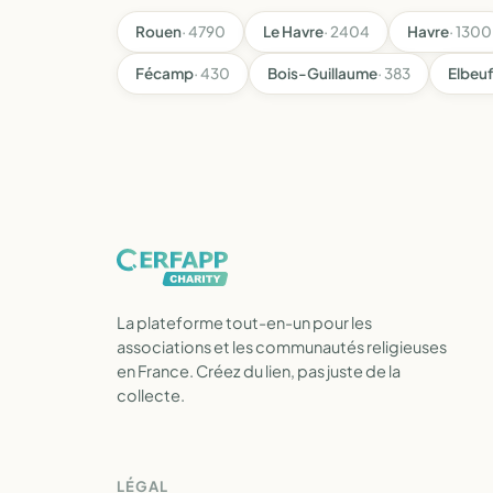
Rouen
· 4790
Le Havre
· 2404
Havre
· 1300
Fécamp
· 430
Bois-Guillaume
· 383
Elbeuf
La plateforme tout-en-un pour les
associations et les communautés religieuses
en France. Créez du lien, pas juste de la
collecte.
LÉGAL