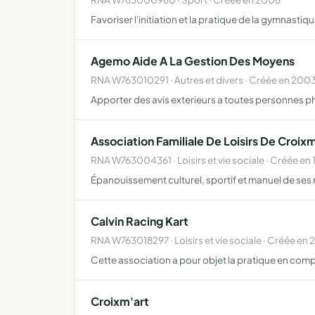
Favoriser l'initiation et la pratique de la gymnasti
Agemo Aide A La Gestion Des Moyens
RNA W763010291 · Autres et divers · Créée en 200
Apporter des avis exterieurs a toutes personnes p
Association Familiale De Loisirs De Croixm
RNA W763004361 · Loisirs et vie sociale · Créée en 
Épanouissement culturel, sportif et manuel de ses m
Calvin Racing Kart
RNA W763018297 · Loisirs et vie sociale · Créée en 
Cette association a pour objet la pratique en comp
Croixm'art