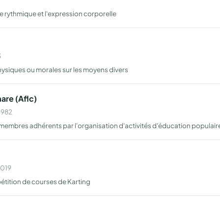
que rythmique et l'expression corporelle
3
hysiques ou morales sur les moyens divers
are (Aflc)
1982
embres adhérents par l'organisation d'activités d'éducation populaire de
2019
étition de courses de Karting