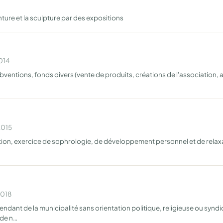
inture et la sculpture par des expositions
2014
ventions, fonds divers (vente de produits, créations de l'association, a
2015
tion, exercice de sophrologie, de développement personnel et de relaxat
2018
ndant de la municipalité sans orientation politique, religieuse ou syndi
 de n…