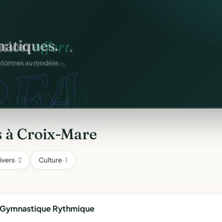
ation
offert
.
web.
prêts en cinq minutes.
s à Croix-Mare
ivers
· 2
Culture
· 1
e Gymnastique Rythmique