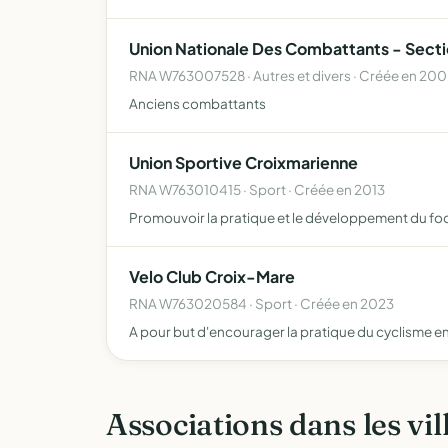
Union Nationale Des Combattants - Sect
RNA W763007528 · Autres et divers · Créée en 20
Anciens combattants
Union Sportive Croixmarienne
RNA W763010415 · Sport · Créée en 2013
Promouvoir la pratique et le développement du foo
Velo Club Croix-Mare
RNA W763020584 · Sport · Créée en 2023
A pour but d'encourager la pratique du cyclisme en 
Associations dans les vil