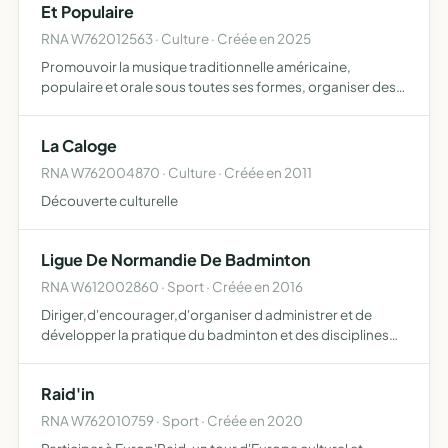
Et Populaire
RNA W762012563 · Culture · Créée en 2025
Promouvoir la musique traditionnelle américaine,
populaire et orale sous toutes ses formes, organiser des
concerts, festivals et évènements dédiés à cette culture
musicale, favoriser les échanges culturels autour des infl…
La Caloge
RNA W762004870 · Culture · Créée en 2011
Découverte culturelle
Ligue De Normandie De Badminton
RNA W612002860 · Sport · Créée en 2016
Diriger,d'encourager,d'organiser d administrer et de
développer la pratique du badminton et des disciplines
associées dans la région Normandie la ligue a pour
objectif l'accès de tous à la pratique des activités
Raid'in
physiques…
RNA W762010759 · Sport · Créée en 2020