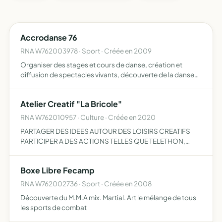
Accrodanse 76
RNA W762003978 · Sport · Créée en 2009
Organiser des stages et cours de danse, création et
diffusion de spectacles vivants, découverte de la danse
dans toutes ses formes, encadrer des jeunes danseurs
vers une voie artistique ainsi que des interventions en
Atelier Creatif "La Bricole"
acti…
RNA W762010957 · Culture · Créée en 2020
PARTAGER DES IDEES AUTOUR DES LOISIRS CREATIFS
PARTICIPER A DES ACTIONS TELLES QUE TELETHON,
MARCHE DE NOEL, MARCHE ARTISINAL
Boxe Libre Fecamp
RNA W762002736 · Sport · Créée en 2008
Découverte du M.M.A mix. Martial. Art le mélange de tous
les sports de combat