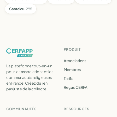
Canteleu
· 295
PRODUIT
Associations
La plateforme tout-en-un
Membres
pour les associations et les
communautés religieuses
Tarifs
en France. Créez du lien,
Reçus CERFA
pas juste de la collecte.
COMMUNAUTÉS
RESSOURCES