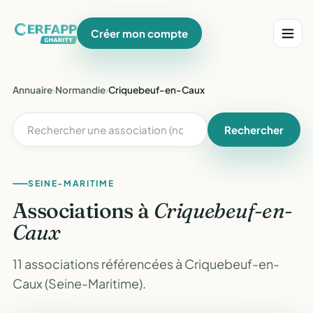
Créer mon compte
Annuaire
›
Normandie
›
Criquebeuf-en-Caux
Rechercher
SEINE-MARITIME
Associations à
Criquebeuf-en-
Caux
11 associations référencées à Criquebeuf-en-
Caux (Seine-Maritime).