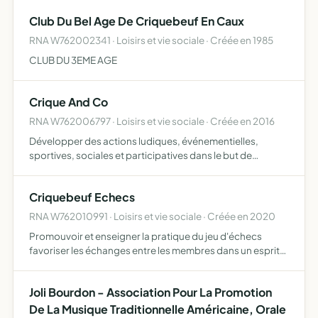
Club Du Bel Age De Criquebeuf En Caux
RNA W762002341 · Loisirs et vie sociale · Créée en 1985
CLUB DU 3EME AGE
Crique And Co
RNA W762006797 · Loisirs et vie sociale · Créée en 2016
Développer des actions ludiques, événementielles,
sportives, sociales et participatives dans le but de
promouvoir la vie de la commune et mobiliser sa
population organiser des réunions festives comme des
Criquebeuf Echecs
vides-greniers, t…
RNA W762010991 · Loisirs et vie sociale · Créée en 2020
Promouvoir et enseigner la pratique du jeu d'échecs
favoriser les échanges entre les membres dans un esprit
de partage des compétences et des savoirs favoriser la
participation des membres à des stages de formation de
Joli Bourdon - Association Pour La Promotion
jou…
De La Musique Traditionnelle Américaine, Orale