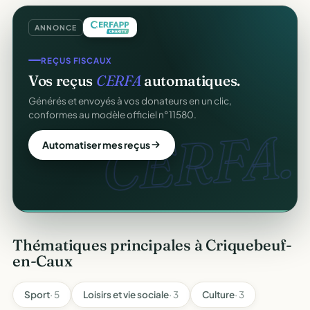
ANNONCE
COLLECTE DE DONS
REÇUS FISCAUX
Collectez des dons
en ligne
.
Vos reçus
CERFA
automatiques.
Campagnes, paiement sécurisé, reçu fiscal instantané
Générés et envoyés à vos donateurs en un clic,
pour chaque donateur. 100 % gratuit.
conformes au modèle officiel n°11580.
dons
CERFA.
Lancer ma collecte
Automatiser mes reçus
Thématiques principales à Criquebeuf-
en-Caux
Sport
· 5
Loisirs et vie sociale
· 3
Culture
· 3