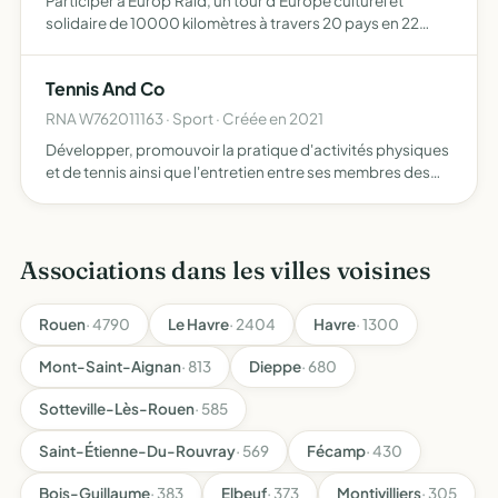
Participer à Europ'Raid, un tour d'Europe culturel et
solidaire de 10000 kilomètres à travers 20 pays en 22
jours dans le but de redécouvrir l'Europe tout en
acheminant du matériel solidaire dans des écoles
Tennis And Co
défavorisées d…
RNA W762011163 · Sport · Créée en 2021
Développer, promouvoir la pratique d'activités physiques
et de tennis ainsi que l'entretien entre ses membres des
relations d'amitiés et de camaraderie
Associations dans les villes voisines
Rouen
· 4790
Le Havre
· 2404
Havre
· 1300
Mont-Saint-Aignan
· 813
Dieppe
· 680
Sotteville-Lès-Rouen
· 585
Saint-Étienne-Du-Rouvray
· 569
Fécamp
· 430
Bois-Guillaume
· 383
Elbeuf
· 373
Montivilliers
· 305