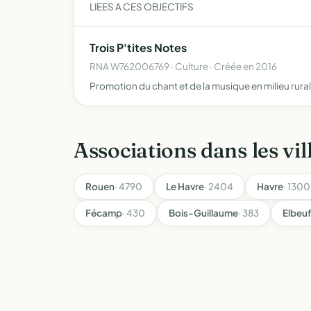
LIEES A CES OBJECTIFS
Trois P'tites Notes
RNA W762006769 · Culture · Créée en 2016
Promotion du chant et de la musique en milieu rural
Associations dans les vil
Rouen
· 4790
Le Havre
· 2404
Havre
· 1300
Fécamp
· 430
Bois-Guillaume
· 383
Elbeuf