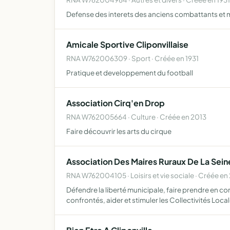
Defense des interets des anciens combattants et mob
Amicale Sportive Cliponvillaise
RNA W762006309 · Sport · Créée en 1931
Pratique et developpement du football
Association Cirq'en Drop
RNA W762005664 · Culture · Créée en 2013
Faire découvrir les arts du cirque
Association Des Maires Ruraux De La Sei
RNA W762004105 · Loisirs et vie sociale · Créée en
Défendre la liberté municipale, faire prendre en c
confrontés, aider et stimuler les Collectivités Loca