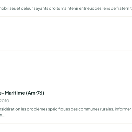
ilises et deleur sayants droits maintenir entr eux desliens de fraternite
ne-Maritime (Amr76)
 2010
onsidération les problèmes spécifiques des communes rurales, informer l
le…