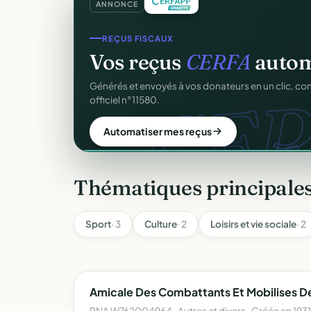
ANNONCE
SITE WEB
REÇUS FISCAUX
Votre site web d'associ
Vos reçus
CERFA
autom
CER
Une page publique élégante et un site de collecte, 
Générés et envoyés à vos donateurs en un clic, c
Sans webmaster.
officiel n°11580.
Créer mon site gratuit
Automatiser mes reçus
Thématiques principales 
Sport
· 3
Culture
· 2
Loisirs et vie sociale
· 2
Amicale Des Combattants Et Mobilises De
RNA W762004964 · Autres et divers · Créée en 1931