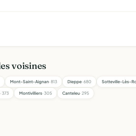
les voisines
Mont-Saint-Aignan
· 813
Dieppe
· 680
Sotteville-Lès-R
· 373
Montivilliers
· 305
Canteleu
· 295