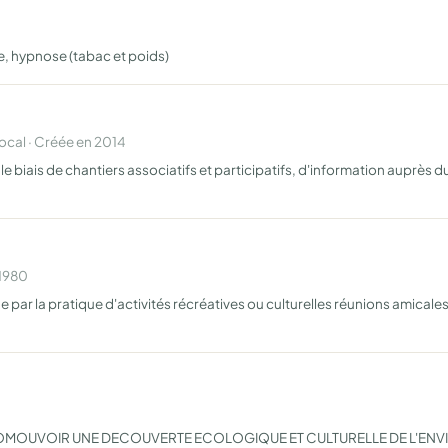
, hypnose (tabac et poids)
cal · Créée en 2014
 le biais de chantiers associatifs et participatifs, d'information auprès 
 1980
e par la pratique d'activités récréatives ou culturelles réunions amicale
ROMOUVOIR UNE DECOUVERTE ECOLOGIQUE ET CULTURELLE DE L'ENV