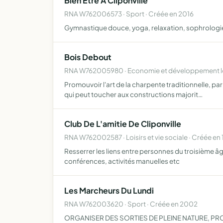
Bien Etre A Cliponville
RNA W762006573 · Sport · Créée en 2016
Gymnastique douce, yoga, relaxation, sophrologie
Bois Debout
RNA W762005980 · Economie et développement lo
Promouvoir l'art de la charpente traditionnelle, par
qui peut toucher aux constructions majorit…
Club De L'amitie De Cliponville
RNA W762002587 · Loisirs et vie sociale · Créée en
Resserrer les liens entre personnes du troisième âg
conférences, activités manuelles etc
Les Marcheurs Du Lundi
RNA W762003620 · Sport · Créée en 2002
ORGANISER DES SORTIES DE PLEINE NATURE, P