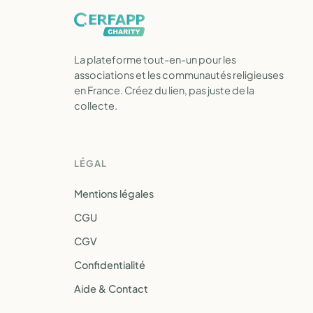
La plateforme tout-en-un pour les
associations et les communautés religieuses
en France. Créez du lien, pas juste de la
collecte.
LÉGAL
Mentions légales
CGU
CGV
Confidentialité
Aide & Contact