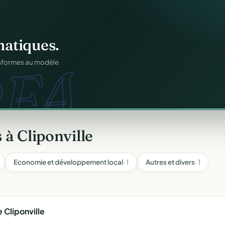
ation
offert
.
atiques.
FA.
web.
prêts en cinq minutes.
onformes au modèle
à Cliponville
Economie et développement local
· 1
Autres et divers
· 1
 Cliponville