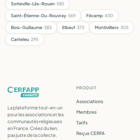
Sotteville-Lès-Rouen
· 585
Saint-Étienne-Du-Rouvray
· 569
Fécamp
· 430
Bois-Guillaume
· 383
Elbeuf
· 373
Montivilliers
· 305
Canteleu
· 295
PRODUIT
Associations
La plateforme tout-en-un
Membres
pour les associations et les
communautés religieuses
Tarifs
en France. Créez du lien,
Reçus CERFA
pas juste de la collecte.