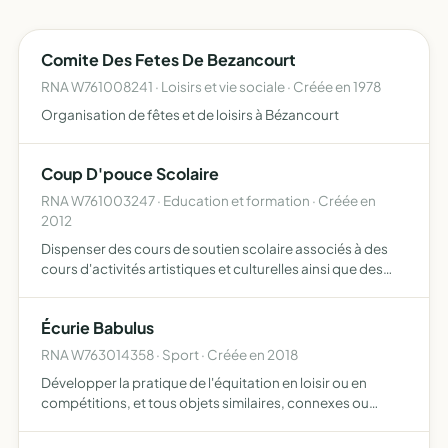
Comite Des Fetes De Bezancourt
RNA W761008241 · Loisirs et vie sociale · Créée en 1978
Organisation de fêtes et de loisirs à Bézancourt
Coup D'pouce Scolaire
RNA W761003247 · Education et formation · Créée en
2012
Dispenser des cours de soutien scolaire associés à des
cours d'activités artistiques et culturelles ainsi que des
plages horaires éventuelles de garderie ou de sorties
pédagogiques s'inscrivant dans un projet d'éducation …
Écurie Babulus
RNA W763014358 · Sport · Créée en 2018
Développer la pratique de l'équitation en loisir ou en
compétitions, et tous objets similaires, connexes ou
complémentaires ou susceptibles d'en favoriser la
réalisation ou le développement