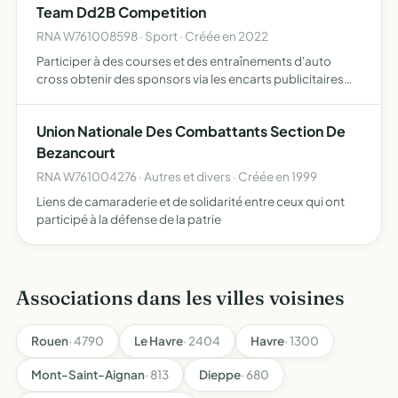
Team Dd2B Competition
RNA W761008598 · Sport · Créée en 2022
Participer à des courses et des entraînements d'auto
cross obtenir des sponsors via les encarts publicitaires
sur les véhicules de compétition
Union Nationale Des Combattants Section De
Bezancourt
RNA W761004276 · Autres et divers · Créée en 1999
Liens de camaraderie et de solidarité entre ceux qui ont
participé à la défense de la patrie
Associations dans les villes voisines
Rouen
· 4790
Le Havre
· 2404
Havre
· 1300
Mont-Saint-Aignan
· 813
Dieppe
· 680