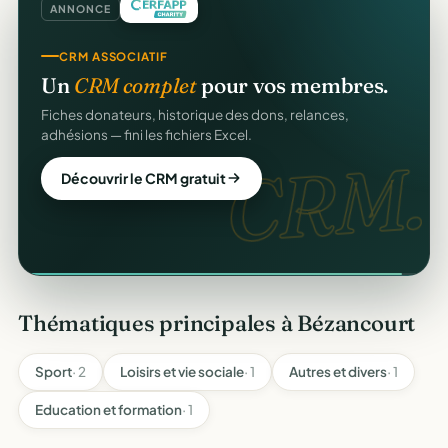
ANNONCE
CRM ASSOCIATIF
Un
CRM complet
pour vos membres.
en ligne
Fiches donateurs, historique des dons, relances,
adhésions — fini les fichiers Excel.
CRM.
Découvrir le CRM gratuit
Thématiques principales à Bézancourt
Sport
· 2
Loisirs et vie sociale
· 1
Autres et divers
· 1
Education et formation
· 1