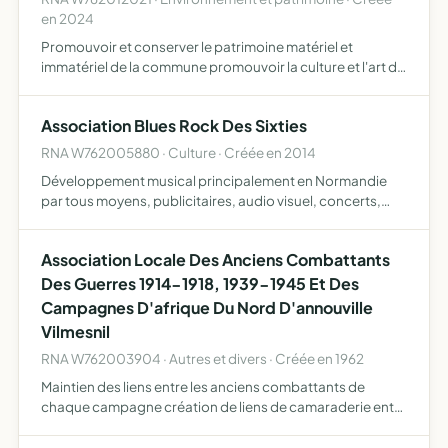
en 2024
Promouvoir et conserver le patrimoine matériel et
immatériel de la commune promouvoir la culture et l'art de
vivre à Annouville Vilmesnil sous toutes ses formes
promouvoir la mise en place d'activités et d'ateliers pour
Association Blues Rock Des Sixties
d…
RNA W762005880 · Culture · Créée en 2014
Développement musical principalement en Normandie
par tous moyens, publicitaires, audio visuel, concerts,
actions humanitaires, matériels, moyens de déplacement
et production
Association Locale Des Anciens Combattants
Des Guerres 1914-1918, 1939-1945 Et Des
Campagnes D'afrique Du Nord D'annouville
Vilmesnil
RNA W762003904 · Autres et divers · Créée en 1962
Maintien des liens entre les anciens combattants de
chaque campagne création de liens de camaraderie entre
anciens et jeunes renforcement de l'esprit de
compréhension mutuelle, de solidarité et d'entraide aide