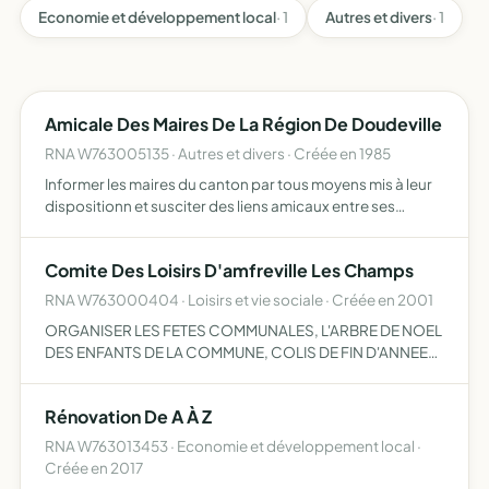
Economie et développement local
· 1
Autres et divers
· 1
Amicale Des Maires De La Région De Doudeville
RNA W763005135 · Autres et divers · Créée en 1985
Informer les maires du canton par tous moyens mis à leur
dispositionn et susciter des liens amicaux entre ses
membres
Comite Des Loisirs D'amfreville Les Champs
RNA W763000404 · Loisirs et vie sociale · Créée en 2001
ORGANISER LES FETES COMMUNALES, L'ARBRE DE NOEL
DES ENFANTS DE LA COMMUNE, COLIS DE FIN D'ANNEE
AUX PERSONNES AGEES, JEUX DIVERS, ANIMATIONS
CULTURELLES ET SPORTIVES, VIN D'HONNEUR ETC...
Rénovation De A À Z
RNA W763013453 · Economie et développement local ·
Créée en 2017