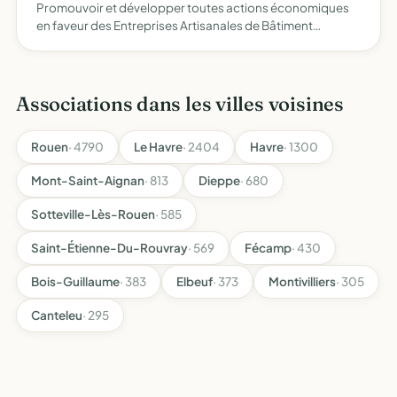
Promouvoir et développer toutes actions économiques
en faveur des Entreprises Artisanales de Bâtiment
inscrites au répertoire des métiers du Département de
Seine Maritime assurer aux entreprises l'assistance,
l'appui et l…
Associations dans les villes voisines
Rouen
· 4790
Le Havre
· 2404
Havre
· 1300
Mont-Saint-Aignan
· 813
Dieppe
· 680
Sotteville-Lès-Rouen
· 585
Saint-Étienne-Du-Rouvray
· 569
Fécamp
· 430
Bois-Guillaume
· 383
Elbeuf
· 373
Montivilliers
· 305
Canteleu
· 295