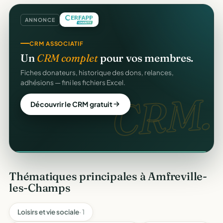
ANNONCE
GESTION D'ASSOCIATION
CRM ASSOCIATIF
Gérez votre association
gratuitement
.
Un
CRM complet
pour vos membres.
Membres, dons, événements, reçus — tout votre pilotage
Fiches donateurs, historique des dons, relances,
au même endroit, sans rien payer.
adhésions — fini les fichiers Excel.
gratuit
CRM.
Créer mon compte gratuit
Découvrir le CRM gratuit
Thématiques principales à Amfreville-
les-Champs
Loisirs et vie sociale
· 1