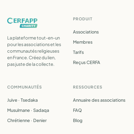
PRODUIT
Associations
La plateforme tout-en-un
Membres
pour les associations et les
communautés religieuses
Tarifs
en France. Créez du lien,
Reçus CERFA
pas juste de la collecte.
COMMUNAUTÉS
RESSOURCES
Juive · Tsedaka
Annuaire des associations
Musulmane · Sadaqa
FAQ
Chrétienne · Denier
Blog