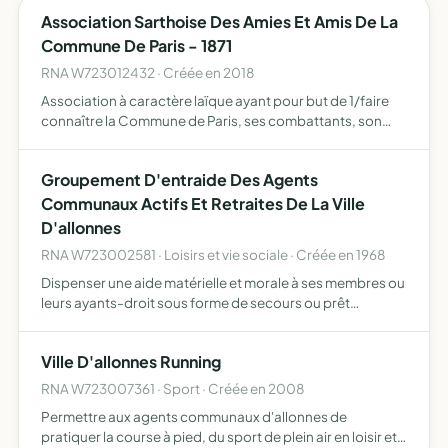
Association Sarthoise Des Amies Et Amis De La
Commune De Paris - 1871
RNA W723012432 · Créée en 2018
Association à caractère laïque ayant pour but de 1/faire
connaître la Commune de Paris, ses combattants, son
action, son oeuvre et ses idéaux, rechercher et
rassembler tout élément historique et particulièrement
Groupement D'entraide Des Agents
régional,…
Communaux Actifs Et Retraites De La Ville
D'allonnes
RNA W723002581 · Loisirs et vie sociale · Créée en 1968
Dispenser une aide matérielle et morale à ses membres ou
leurs ayants-droit sous forme de secours ou prêt
d'honneur organiser des loisirs et autres activités sociales
et culturelles en faveur de ses membres
Ville D'allonnes Running
RNA W723007361 · Sport · Créée en 2008
Permettre aux agents communaux d'allonnes de
pratiquer la course à pied, du sport de plein air en loisir et