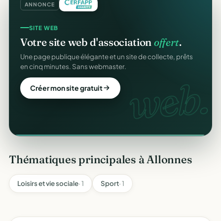
ANNONCE
COLLECTE DE DONS
SITE WEB
Collectez des dons
en ligne
.
Votre site web d'association
offert
.
Campagnes, paiement sécurisé, reçu fiscal instantané
Une page publique élégante et un site de collecte, prêts
pour chaque donateur. 100 % gratuit.
en cinq minutes. Sans webmaster.
dons
web.
Lancer ma collecte
Créer mon site gratuit
Thématiques principales à Allonnes
Loisirs et vie sociale
· 1
Sport
· 1