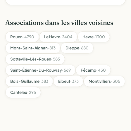
en compétition
Associations dans les villes voisines
Rouen
· 4790
Le Havre
· 2404
Havre
· 1300
Mont-Saint-Aignan
· 813
Dieppe
· 680
Sotteville-Lès-Rouen
· 585
Saint-Étienne-Du-Rouvray
· 569
Fécamp
· 430
Bois-Guillaume
· 383
Elbeuf
· 373
Montivilliers
· 305
Canteleu
· 295