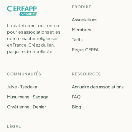
PRODUIT
Associations
La plateforme tout-en-un
Membres
pour les associations et les
communautés religieuses
Tarifs
en France. Créez du lien,
Reçus CERFA
pas juste de la collecte.
COMMUNAUTÉS
RESSOURCES
Juive · Tsedaka
Annuaire des associations
Musulmane · Sadaqa
FAQ
Chrétienne · Denier
Blog
LÉGAL