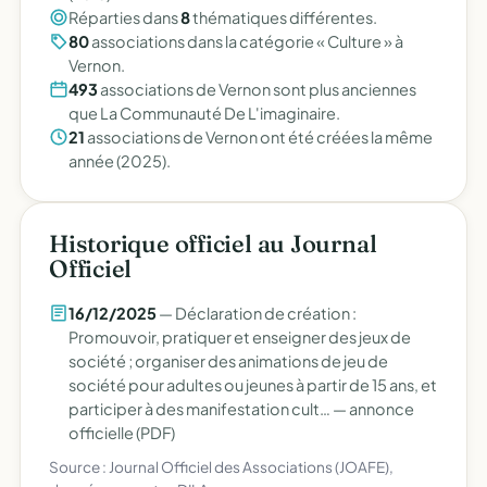
Réparties dans
8
thématiques différentes.
80
associations dans la catégorie « Culture » à
Vernon.
493
associations de Vernon sont plus anciennes
que La Communauté De L'imaginaire.
21
associations de Vernon ont été créées la même
année (2025).
Historique officiel au Journal
Officiel
16/12/2025
— Déclaration de création :
Promouvoir, pratiquer et enseigner des jeux de
société ; organiser des animations de jeu de
société pour adultes ou jeunes à partir de 15 ans, et
participer à des manifestation cult… —
annonce
officielle (PDF)
Source : Journal Officiel des Associations (JOAFE),