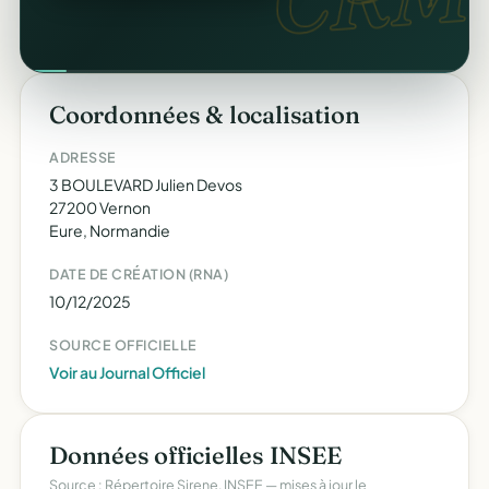
Coordonnées & localisation
ADRESSE
3 BOULEVARD Julien Devos
27200 Vernon
Eure, Normandie
DATE DE CRÉATION (RNA)
10/12/2025
SOURCE OFFICIELLE
Voir au Journal Officiel
Données officielles INSEE
Source : Répertoire Sirene, INSEE — mises à jour le