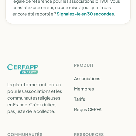
légale de référence pour les associations loi 1901. Vous
constatez une erreur, ou une mise à jour qui n'a pas
encore été reportée ?
Signalez-le en 30 secondes
.
PRODUIT
Associations
La plateforme tout-en-un
Membres
pour les associations et les
communautés religieuses
Tarifs
en France. Créez du lien,
Reçus CERFA
pas juste de la collecte.
COMMUNAUTÉS
RESSOURCES