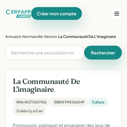
Créer mon compte
Annuaire
›
Normandie
›
Vernon
›
La Communauté De L'imaginaire
Rechercher
La Communauté De
L'imaginaire
RNA W271007156
SIREN 995106549
Culture
Créée il y a 0 an
Promouvoir, pratiquer et enseigner des jeux de