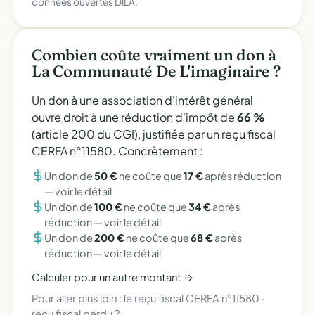
données ouvertes DILA.
Combien coûte vraiment un don à
La Communauté De L'imaginaire ?
Un don à une association d'intérêt général
ouvre droit à une réduction d'impôt de
66 %
(article 200 du CGI), justifiée par un reçu fiscal
CERFA n°11580. Concrètement :
Un don de
50 €
ne coûte que
17 €
après réduction
—
voir le détail
Un don de
100 €
ne coûte que
34 €
après
réduction —
voir le détail
Un don de
200 €
ne coûte que
68 €
après
réduction —
voir le détail
Calculer pour un autre montant →
Pour aller plus loin :
le reçu fiscal CERFA n°11580
·
reçu fiscal perdu ?