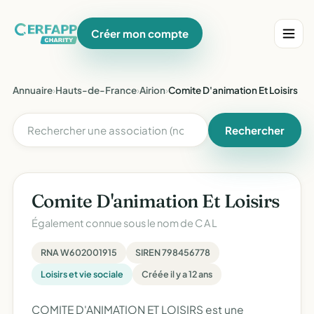
Créer mon compte
Annuaire
›
Hauts-de-France
›
Airion
›
Comite D'animation Et Loisirs
Rechercher
Comite D'animation Et Loisirs
Également connue sous le nom de
C A L
RNA W602001915
SIREN 798456778
Loisirs et vie sociale
Créée il y a 12 ans
COMITE D'ANIMATION ET LOISIRS est une