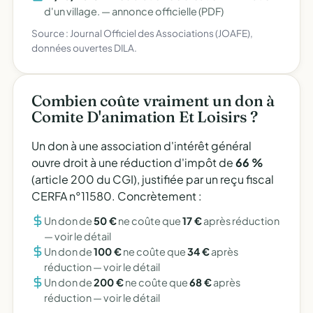
d'un village. —
annonce officielle (PDF)
Source : Journal Officiel des Associations (JOAFE),
données ouvertes DILA.
Combien coûte vraiment un don à
Comite D'animation Et Loisirs ?
Un don à une association d'intérêt général
ouvre droit à une réduction d'impôt de
66 %
(article 200 du CGI), justifiée par un reçu fiscal
CERFA n°11580. Concrètement :
Un don de
50 €
ne coûte que
17 €
après réduction
—
voir le détail
Un don de
100 €
ne coûte que
34 €
après
réduction —
voir le détail
Un don de
200 €
ne coûte que
68 €
après
réduction —
voir le détail