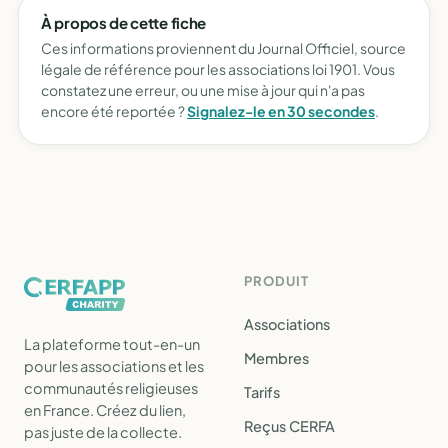
À propos de cette fiche
Ces informations proviennent du Journal Officiel, source
légale de référence pour les associations loi 1901. Vous
constatez une erreur, ou une mise à jour qui n'a pas
encore été reportée ?
Signalez-le en 30 secondes
.
PRODUIT
Associations
La plateforme tout-en-un
Membres
pour les associations et les
communautés religieuses
Tarifs
en France. Créez du lien,
Reçus CERFA
pas juste de la collecte.