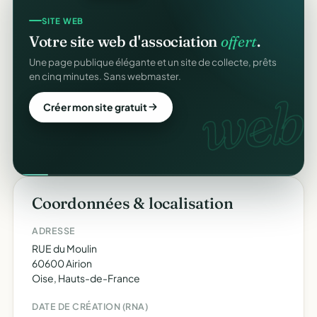
SITE WEB
Votre site web d'association
offert
.
Une page publique élégante et un site de collecte, prêts
en cinq minutes. Sans webmaster.
web.
Créer mon site gratuit
Coordonnées & localisation
ADRESSE
RUE du Moulin
60600 Airion
Oise, Hauts-de-France
DATE DE CRÉATION (RNA)