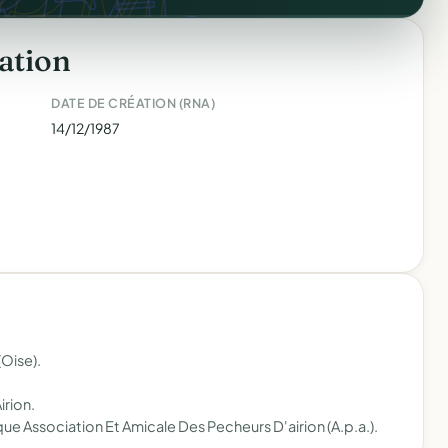
ation
DATE DE CRÉATION (RNA)
14/12/1987
(Oise).
irion.
que Association Et Amicale Des Pecheurs D'airion (A.p.a.).