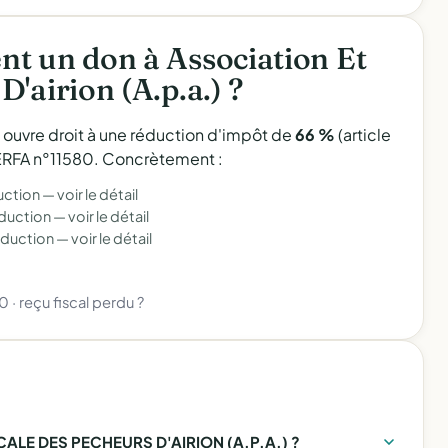
t un don à Association Et
'airion (A.p.a.) ?
l ouvre droit à une réduction d'impôt de
66 %
(article
 CERFA n°11580. Concrètement :
uction —
voir le détail
éduction —
voir le détail
éduction —
voir le détail
80
·
reçu fiscal perdu ?
ALE DES PECHEURS D'AIRION (A.P.A.) ?