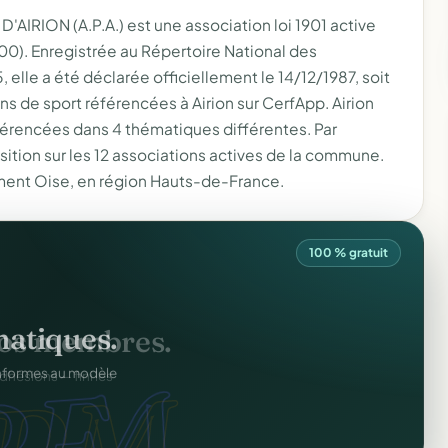
RION (A.P.A.) est une association loi 1901 active
00). Enregistrée au Répertoire National des
le a été déclarée officiellement le 14/12/1987, soit
tions de sport référencées à Airion sur CerfApp. Airion
férencées dans 4 thématiques différentes. Par
ition sur les 12 associations actives de la commune.
ement Oise, en région Hauts-de-France.
100 % gratuit
atiques.
FA.
onformes au modèle