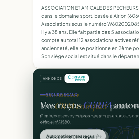
ASSOCIATION ET AMICALE DES PECHEURS D'AI
dans le domaine sport, basée à Airion (606
Associations sous le numéro W602002085, el
il y a 38 ans. Elle fait partie des 5 associa
compte au total 12 associations actives ré
ancienneté, elle se positionne en 2ème pos
Son siège social est situé dans le départ
ANNONCE
REÇUS FISCAUX
Vos reçus
CERFA
autom
CER
Générés et envoyés à vos donateurs en un clic, c
officiel n°11580.
Automatiser mes reçus