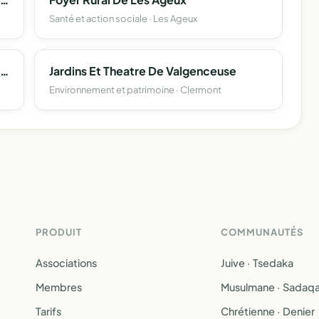
Santé et action sociale · Les Ageux
Societe De Chasse De Montreuil Sur Breche
Jardins Et Theatre De Valgenceuse
Environnement et patrimoine · Clermont
PRODUIT
COMMUNAUTÉS
Associations
Juive · Tsedaka
Membres
Musulmane · Sadaq
Tarifs
Chrétienne · Denier