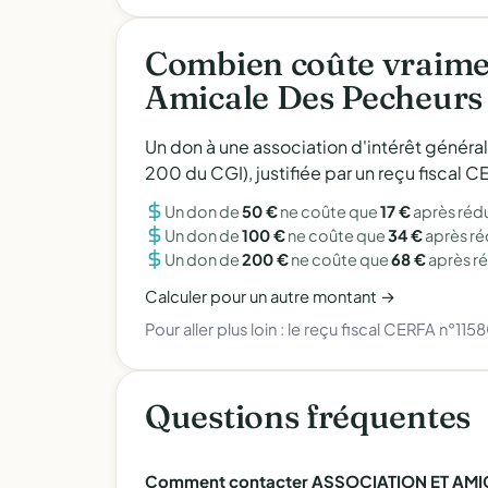
Combien coûte vraimen
Amicale Des Pecheurs D
Un don à une association d'intérêt généra
200 du CGI), justifiée par un reçu fiscal
Un don de
50 €
ne coûte que
17 €
après réd
Un don de
100 €
ne coûte que
34 €
après r
Un don de
200 €
ne coûte que
68 €
après r
Calculer pour un autre montant →
Pour aller plus loin :
le reçu fiscal CERFA n°115
Questions fréquentes
Comment contacter ASSOCIATION ET AMIC