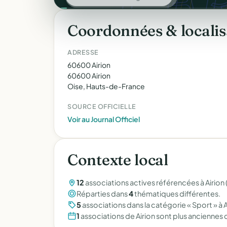
Coordonnées & localis
ADRESSE
60600 Airion
60600 Airion
Oise, Hauts-de-France
SOURCE OFFICIELLE
Voir au Journal Officiel
Contexte local
12
associations actives référencées à Airion 
Réparties dans
4
thématiques différentes.
5
associations dans la catégorie « Sport » à A
1
associations de Airion sont plus anciennes 