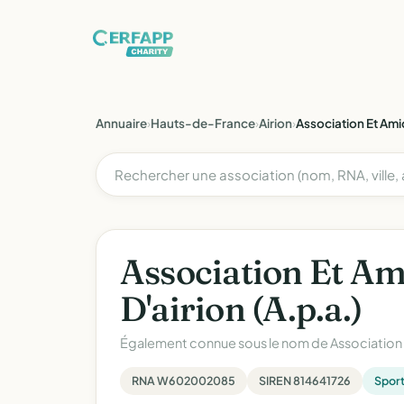
Annuaire
›
Hauts-de-France
›
Airion
›
Association Et Ami
Association Et Am
D'airion (A.p.a.)
Également connue sous le nom de
Association
RNA W602002085
SIREN 814641726
Spor