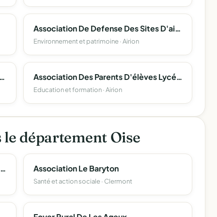
Association De Defense Des Sites D'airion, De La Vallee De L'arre Et Leurs Alentours A.d.s.a.v.a.
Environnement et patrimoine · Airion
 Des Lyceens, Etudiants, Stagiaires, Et Apprentis D'airion
Association Des Parents D'élèves Lycée D'airion
Education et formation · Airion
s le département Oise
Association Tennis De Table De Noyers Saint Martin
Association Le Baryton
Santé et action sociale · Clermont
Association Sportive Du College Jean-Fernel De Clermont
Foyer Rural De Les Ageux