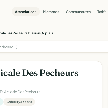
Associations
Membres
Communautés
Tarifs
cale Des Pecheurs D'airion (A.p.a.)
icale Des Pecheurs
 Et Amicale Des Pecheurs...
t
Créée il y a 38 ans