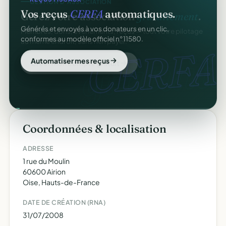
Vos reçus
CERFA
automatiques.
Générés et envoyés à vos donateurs en un clic,
conformes au modèle officiel n°11580.
CERFA
Automatiser mes reçus
Coordonnées & localisation
ADRESSE
1 rue du Moulin
60600 Airion
Oise, Hauts-de-France
DATE DE CRÉATION (RNA)
31/07/2008