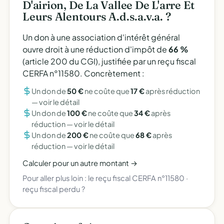
D'airion, De La Vallee De L'arre Et
Leurs Alentours A.d.s.a.v.a. ?
Un don à une association d'intérêt général
ouvre droit à une réduction d'impôt de
66 %
(article 200 du CGI), justifiée par un reçu fiscal
CERFA n°11580. Concrètement :
Un don de
50 €
ne coûte que
17 €
après réduction
—
voir le détail
Un don de
100 €
ne coûte que
34 €
après
réduction —
voir le détail
Un don de
200 €
ne coûte que
68 €
après
réduction —
voir le détail
Calculer pour un autre montant →
Pour aller plus loin :
le reçu fiscal CERFA n°11580
·
reçu fiscal perdu ?