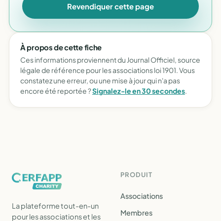
Revendiquer cette page
À propos de cette fiche
Ces informations proviennent du Journal Officiel, source
légale de référence pour les associations loi 1901. Vous
constatez une erreur, ou une mise à jour qui n'a pas
encore été reportée ?
Signalez-le en 30 secondes
.
PRODUIT
Associations
La plateforme tout-en-un
Membres
pour les associations et les