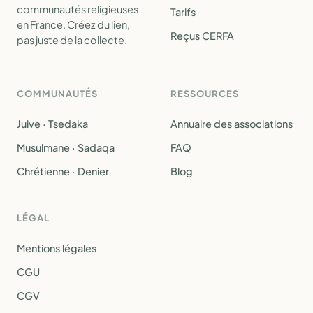
communautés religieuses
Tarifs
en France. Créez du lien,
Reçus CERFA
pas juste de la collecte.
COMMUNAUTÉS
RESSOURCES
Juive · Tsedaka
Annuaire des associations
Musulmane · Sadaqa
FAQ
Chrétienne · Denier
Blog
LÉGAL
Mentions légales
CGU
CGV