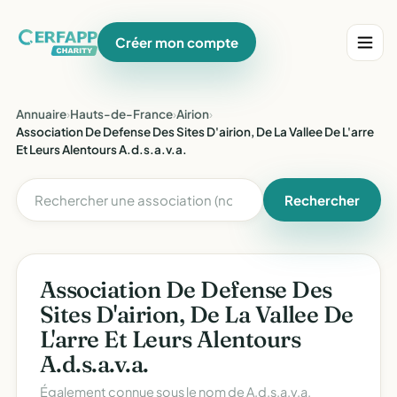
Créer mon compte
Annuaire
›
Hauts-de-France
›
Airion
›
Association De Defense Des Sites D'airion, De La Vallee De L'arre
Et Leurs Alentours A.d.s.a.v.a.
Rechercher
Association De Defense Des
Sites D'airion, De La Vallee De
L'arre Et Leurs Alentours
A.d.s.a.v.a.
Également connue sous le nom de
A.d.s.a.v.a.