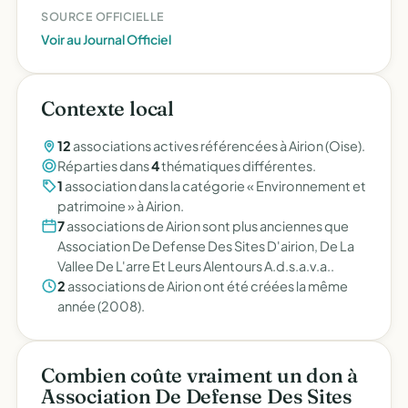
SOURCE OFFICIELLE
Voir au Journal Officiel
Contexte local
12
associations actives référencées à Airion (Oise).
Réparties dans
4
thématiques différentes.
1
association dans la catégorie « Environnement et
patrimoine » à Airion.
7
associations de Airion sont plus anciennes que
Association De Defense Des Sites D'airion, De La
Vallee De L'arre Et Leurs Alentours A.d.s.a.v.a..
2
associations de Airion ont été créées la même
année (2008).
Combien coûte vraiment un don à
Association De Defense Des Sites