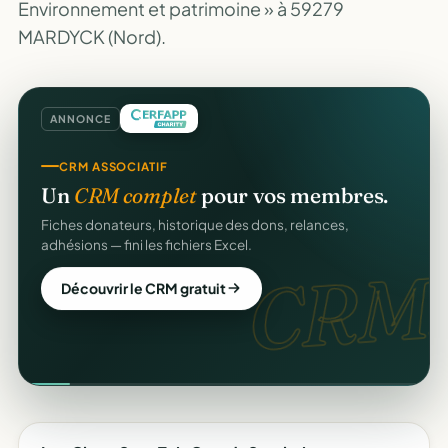
Environnement et patrimoine » à 59279
MARDYCK (Nord).
ANNONCE
CRM ASSOCIATIF
Un
CRM complet
pour vos membres.
Fiches donateurs, historique des dons, relances,
adhésions — fini les fichiers Excel.
CRM.
Découvrir le CRM gratuit