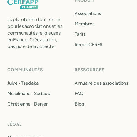
PRODUIT
Associations
La plateforme tout-en-un
Membres
pour les associations et les
communautés religieuses
Tarifs
en France. Créez du lien,
Reçus CERFA
pas juste de la collecte.
COMMUNAUTÉS
RESSOURCES
Juive · Tsedaka
Annuaire des associations
Musulmane · Sadaqa
FAQ
Chrétienne · Denier
Blog
LÉGAL