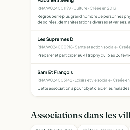
Habanera Swing
RNA W024001199 · Culture · Créée en 2013
Regrouper le plus grand nombre de personnes physi
de soirées, de manifestations diverses et variées, 
Les Supremes D
RNA W024000918 · Santé et action sociale · Créée
Préparer et participer au 4 l trophy du 16 au 26 févr
Sam Et François
RNA W024005142 · Loisirs et vie sociale · Créée e
Cette association à pour objet d'aider les malade
Associations dans les vil