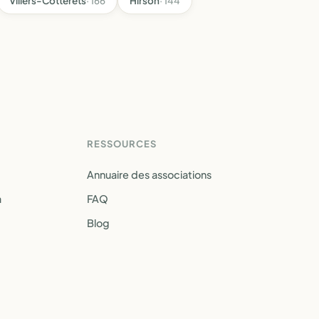
Villers-Cotterêts
· 166
Hirson
· 144
RESSOURCES
Annuaire des associations
a
FAQ
Blog