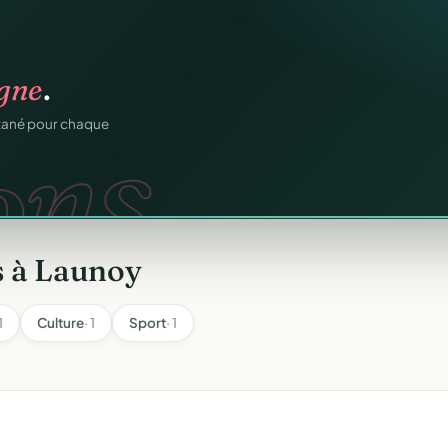
os membres.
igne
.
RM.
dhésions — fini les
ons.
ntané pour chaque
s à Launoy
1
Culture
· 1
Sport
· 1