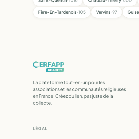
Saint-Quentin
· 1016
Château-Thierry
· 600
Fère-En-Tardenois
· 105
Vervins
· 97
Guise
La plateforme tout-en-un pour les
associations et les communautés religieuses
en France. Créez du lien, pas juste de la
collecte.
LÉGAL