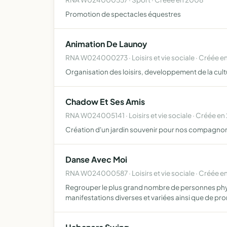
Promotion de spectacles équestres
Animation De Launoy
RNA W024000273 · Loisirs et vie sociale · Créée e
Organisation des loisirs, developpement de la cult
Chadow Et Ses Amis
RNA W024005141 · Loisirs et vie sociale · Créée e
Création d'un jardin souvenir pour nos compagnons 
Danse Avec Moi
RNA W024000587 · Loisirs et vie sociale · Créée e
Regrouper le plus grand nombre de personnes physi
manifestations diverses et variées ainsi que de p