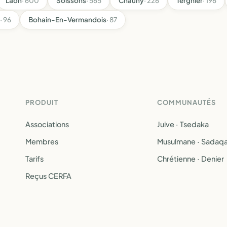
Laon
· 600
Soissons
· 565
Chauny
· 226
Tergnier
· 196
· 96
Bohain-En-Vermandois
· 87
PRODUIT
COMMUNAUTÉS
Associations
Juive · Tsedaka
Membres
Musulmane · Sadaq
Tarifs
Chrétienne · Denier
Reçus CERFA