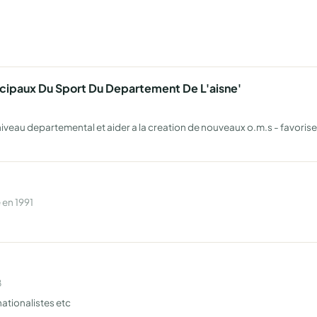
cipaux Du Sport Du Departement De L'aisne'
u niveau departemental et aider a la creation de nouveaux o.m.s - favoriser
 en 1991
8
nationalistes etc