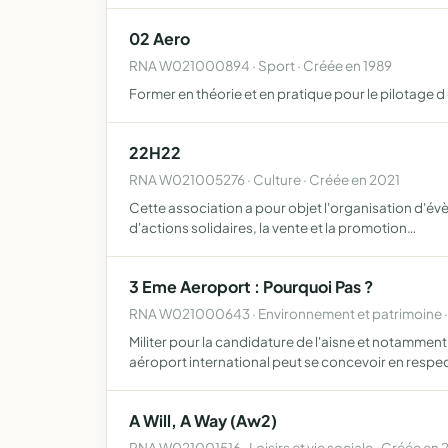
02 Aero
RNA W021000894 · Sport · Créée en 1989
Former en théorie et en pratique pour le pilotage 
22H22
RNA W021005276 · Culture · Créée en 2021
Cette association a pour objet l'organisation d'évèn
d'actions solidaires, la vente et la promotion…
3 Eme Aeroport : Pourquoi Pas ?
RNA W021000643 · Environnement et patrimoine ·
Militer pour la candidature de l'aisne et notammen
aéroport international peut se concevoir en respe
A Will, A Way (Aw2)
RNA W021001516 · Loisirs et vie sociale · Créée en 