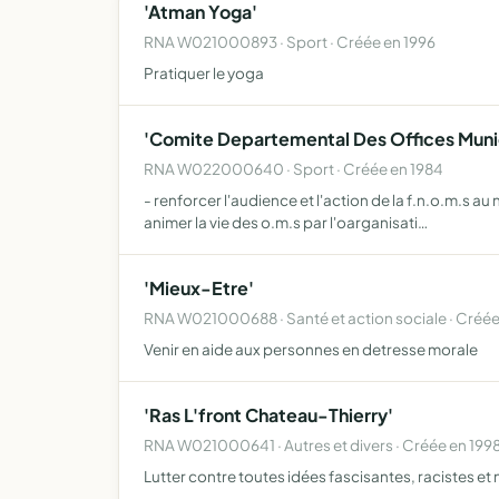
'Atman Yoga'
RNA W021000893 · Sport · Créée en 1996
Pratiquer le yoga
'Comite Departemental Des Offices Muni
RNA W022000640 · Sport · Créée en 1984
- renforcer l'audience et l'action de la f.n.o.m.s a
animer la vie des o.m.s par l'oarganisati…
'Mieux-Etre'
RNA W021000688 · Santé et action sociale · Créée
Venir en aide aux personnes en detresse morale
'Ras L'front Chateau-Thierry'
RNA W021000641 · Autres et divers · Créée en 199
Lutter contre toutes idées fascisantes, racistes et 