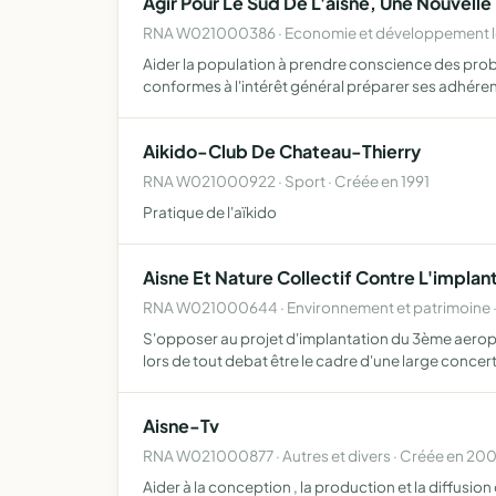
Agir Pour Le Sud De L'aisne, Une Nouvelle 
RNA W021000386 · Economie et développement loc
Aider la population à prendre conscience des probl
conformes à l'intérêt général préparer ses adhére
Aikido-Club De Chateau-Thierry
RNA W021000922 · Sport · Créée en 1991
Pratique de l'aïkido
Aisne Et Nature Collectif Contre L'implan
RNA W021000644 · Environnement et patrimoine ·
S'opposer au projet d'implantation du 3ème aeropor
lors de tout debat être le cadre d'une large concer
Aisne-Tv
RNA W021000877 · Autres et divers · Créée en 20
Aider à la conception , la production et la diffusi