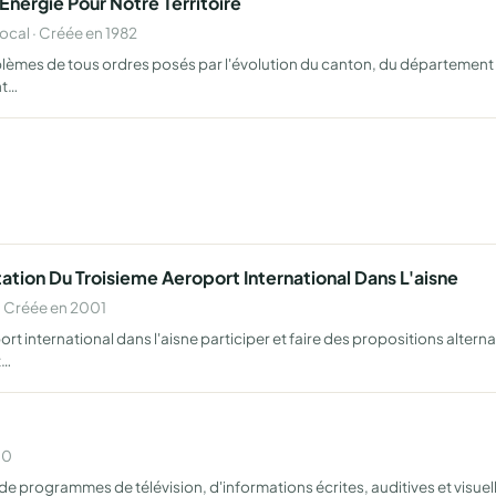
Energie Pour Notre Territoire
al · Créée en 1982
èmes de tous ordres posés par l'évolution du canton, du département et 
nt…
tation Du Troisieme Aeroport International Dans L'aisne
 Créée en 2001
t international dans l'aisne participer et faire des propositions alter
t…
00
on de programmes de télévision, d'informations écrites, auditives et vis