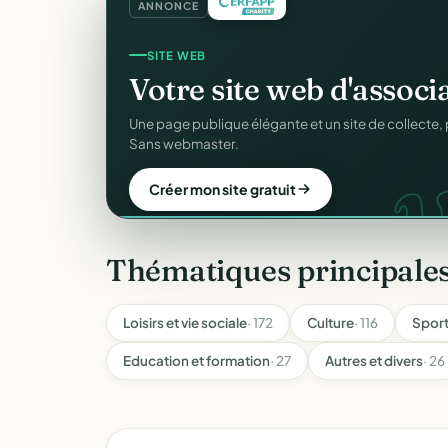
ANNONCE
SITE WEB
Votre site web d'associ
w
Une page publique élégante et un site de collecte, 
Sans webmaster.
Créer mon site gratuit
Thématiques principale
Loisirs et vie sociale
· 172
Culture
· 116
Spor
Education et formation
· 27
Autres et divers
· 26