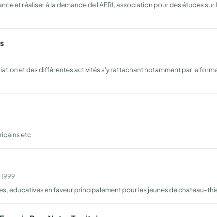
nce et réaliser à la demande de l'AERI, association pour des études sur 
s
aviation et des différentes activités s'y rattachant notamment par la form
ricains etc
 1999
ales, educatives en faveur principalement pour les jeunes de chateau-thie