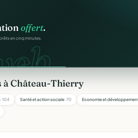
ation
offert
.
eb.
prêts en cinq minutes.
s à Château-Thierry
t
· 104
Santé et action sociale
· 70
Economie et développement