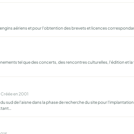
d engins aériens et pour l'obtention des brevets et licences corresponda
ements tel que des concerts, des rencontres culturelles, l'édition et la fa
 Créée en 2001
t du sud de l'aisne dans la phase de recherche du site pour l'implantati
ctant…
2015