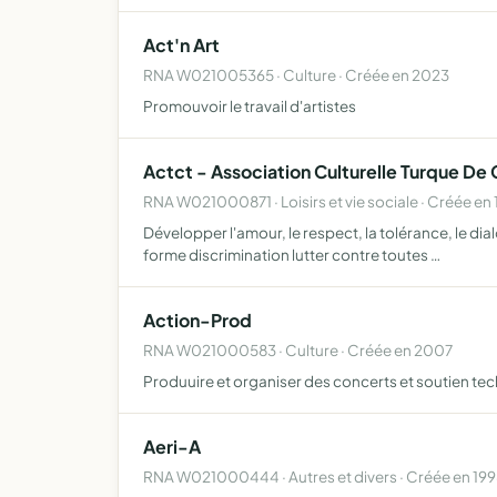
Act'n Art
RNA W021005365 · Culture · Créée en 2023
Promouvoir le travail d'artistes
Actct - Association Culturelle Turque De
RNA W021000871 · Loisirs et vie sociale · Créée en
Développer l'amour, le respect, la tolérance, le dial
forme discrimination lutter contre toutes …
Action-Prod
RNA W021000583 · Culture · Créée en 2007
Produuire et organiser des concerts et soutien tech
Aeri-A
RNA W021000444 · Autres et divers · Créée en 19