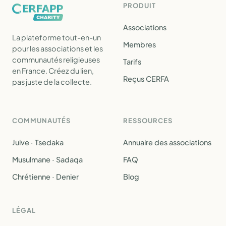
PRODUIT
Associations
La plateforme tout-en-un
Membres
pour les associations et les
communautés religieuses
Tarifs
en France. Créez du lien,
Reçus CERFA
pas juste de la collecte.
COMMUNAUTÉS
RESSOURCES
Juive · Tsedaka
Annuaire des associations
Musulmane · Sadaqa
FAQ
Chrétienne · Denier
Blog
LÉGAL