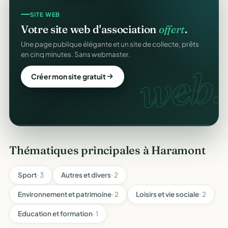
CRM ASSOCIATIF
SITE WEB
Un
CRM complet
pour vos membres.
Votre site web d'association
offert
.
Fiches donateurs, historique des dons, relances,
Une page publique élégante et un site de collecte, prêts
adhésions — fini les fichiers Excel.
en cinq minutes. Sans webmaster.
CRM
web.
Découvrir le CRM gratuit
Créer mon site gratuit
Thématiques principales à Haramont
Sport
· 3
Autres et divers
· 2
Environnement et patrimoine
· 2
Loisirs et vie sociale
· 2
Education et formation
· 1