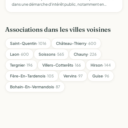
dans une démarche d'intérêt public, notamment en
termes de développement durable, d'économie sociale
et solidaire, d'éducation populaire, de prévention des
risques…
Associations dans les villes voisines
Saint-Quentin
· 1016
Château-Thierry
· 600
Laon
· 600
Soissons
· 565
Chauny
· 226
Tergnier
· 196
Villers-Cotterêts
· 166
Hirson
· 144
Fère-En-Tardenois
· 105
Vervins
· 97
Guise
· 96
Bohain-En-Vermandois
· 87