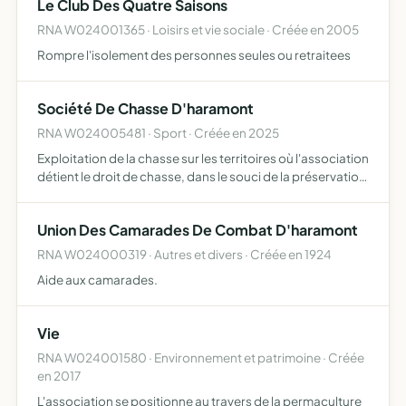
Le Club Des Quatre Saisons
RNA W024001365 · Loisirs et vie sociale · Créée en 2005
Rompre l'isolement des personnes seules ou retraitees
Société De Chasse D'haramont
RNA W024005481 · Sport · Créée en 2025
Exploitation de la chasse sur les territoires où l'association
détient le droit de chasse, dans le souci de la préservation
de la faune sauvage, du développement du capital
cynégétique, du respect des équilibres biologiqu…
Union Des Camarades De Combat D'haramont
RNA W024000319 · Autres et divers · Créée en 1924
Aide aux camarades.
Vie
RNA W024001580 · Environnement et patrimoine · Créée
en 2017
L'association se positionne au travers de la permaculture