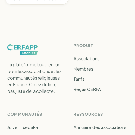
PRODUIT
Associations
La plateforme tout-en-un
Membres
pour les associations et les
communautés religieuses
Tarifs
en France. Créez du lien,
Reçus CERFA
pas juste de la collecte.
COMMUNAUTÉS
RESSOURCES
Juive · Tsedaka
Annuaire des associations