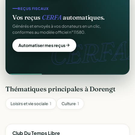
REÇUS FISCAUX
Vos reçus
CERFA
automatiques.
Générés et envoyés à vos donateurs en un clic,
conformes au modèle officiel n°11580.
CERFA.
Automatiser mes reçus
Thématiques principales à Dorengt
Loisirs et vie sociale
· 1
Culture
· 1
Club Du Temps Libre