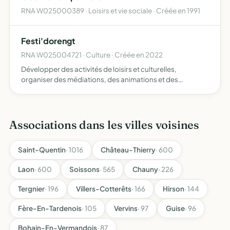
RNA W025000389 · Loisirs et vie sociale · Créée en 1991
Festi'dorengt
RNA W025004721 · Culture · Créée en 2022
Développer des activités de loisirs et culturelles,
organiser des médiations, des animations et des
échanges intergénérationnels entre les habitants du
village de Dorengt et ses environs
Associations dans les villes voisines
Saint-Quentin
· 1016
Château-Thierry
· 600
Laon
· 600
Soissons
· 565
Chauny
· 226
Tergnier
· 196
Villers-Cotterêts
· 166
Hirson
· 144
Fère-En-Tardenois
· 105
Vervins
· 97
Guise
· 96
Bohain-En-Vermandois
· 87