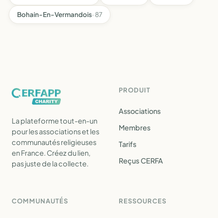
Bohain-En-Vermandois
· 87
PRODUIT
Associations
La plateforme tout-en-un
Membres
pour les associations et les
communautés religieuses
Tarifs
en France. Créez du lien,
Reçus CERFA
pas juste de la collecte.
COMMUNAUTÉS
RESSOURCES