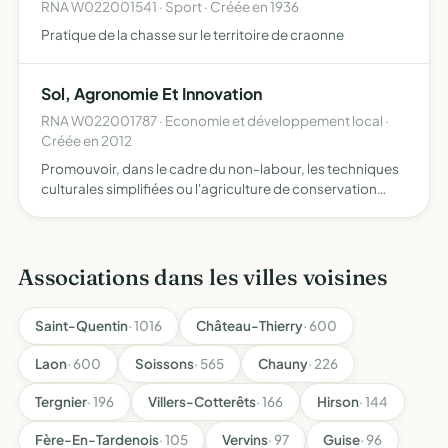
RNA W022001541 · Sport · Créée en 1936
Pratique de la chasse sur le territoire de craonne
Sol, Agronomie Et Innovation
RNA W022001787 · Economie et développement local ·
Créée en 2012
Promouvoir, dans le cadre du non-labour, les techniques
culturales simplifiées ou l'agriculture de conservation
accompagner et conseiller ses adhérents dans le
développement d'agrosystèmes innovants, cohérents
économiquem…
Associations dans les villes voisines
Saint-Quentin
· 1016
Château-Thierry
· 600
Laon
· 600
Soissons
· 565
Chauny
· 226
Tergnier
· 196
Villers-Cotterêts
· 166
Hirson
· 144
Fère-En-Tardenois
· 105
Vervins
· 97
Guise
· 96