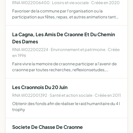
RNA W022006400 · Loisirs et vie sociale · Créée en 2020
Favoriser de la commune par l'organisation ou la
participation aux fêtes, repas, et autres animations tant
sur le territoire de la commune qu'à l'extérieur
La Cagna, Les Amis De Craonne Et Du Chemin
Des Dames
RNA W022002224 · Environnement et patrimoine · Créée
en 1996
Faire vivre la memoire de craonne participer a l'avenir de
craonne par toutes recherches, reflexionsetudes,
manifestations, actions adequates
Les Craonnois Du 20 Juin
RNA W022001392 · Santé et action sociale · Créée en 2011
Obtenir des fonds afin de réaliser le raid humanitaire du 4 l
trophy
Societe De Chasse De Craonne