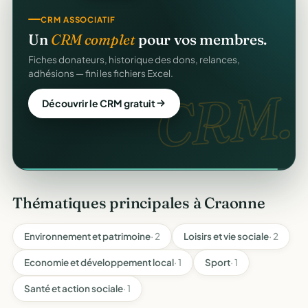
CRM ASSOCIATIF
Un
CRM complet
pour vos membres.
gratuitement
Fiches donateurs, historique des dons, relances,
adhésions — fini les fichiers Excel.
CRM.
Découvrir le CRM gratuit
Thématiques principales à Craonne
Environnement et patrimoine
· 2
Loisirs et vie sociale
· 2
Economie et développement local
· 1
Sport
· 1
Santé et action sociale
· 1