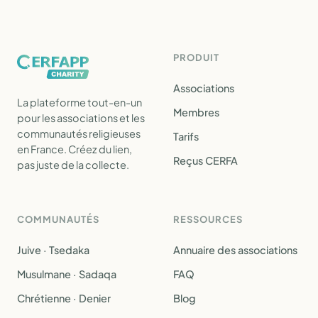
PRODUIT
Associations
La plateforme tout-en-un
Membres
pour les associations et les
communautés religieuses
Tarifs
en France. Créez du lien,
Reçus CERFA
pas juste de la collecte.
COMMUNAUTÉS
RESSOURCES
Juive · Tsedaka
Annuaire des associations
Musulmane · Sadaqa
FAQ
Chrétienne · Denier
Blog