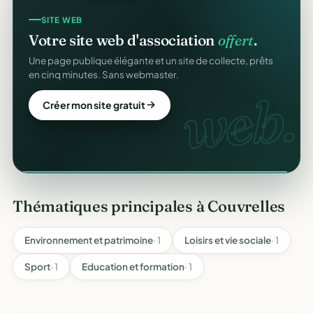
SITE WEB
GESTION D'ASSOCIATION
Votre site web d'association
offert
.
Gérez votre association
gratuitement
.
Une page publique élégante et un site de collecte, prêts
Membres, dons, événements, reçus — tout votre pilotage
en cinq minutes. Sans webmaster.
au même endroit, sans rien payer.
gratuit
web.
Créer mon site gratuit
Créer mon compte gratuit
Thématiques principales à Couvrelles
Environnement et patrimoine
· 1
Loisirs et vie sociale
· 1
Sport
· 1
Education et formation
· 1