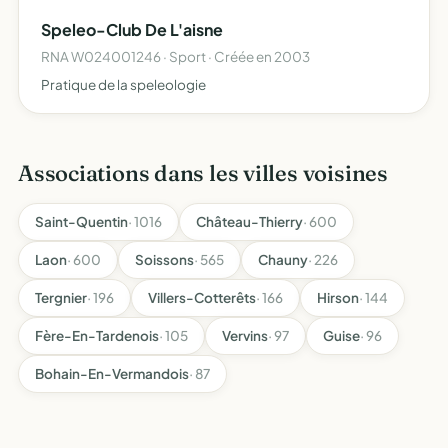
minérale et autres sujets portant atteinte à l'envir…
Speleo-Club De L'aisne
RNA W024001246 · Sport · Créée en 2003
Pratique de la speleologie
Associations dans les villes voisines
Saint-Quentin
· 1016
Château-Thierry
· 600
Laon
· 600
Soissons
· 565
Chauny
· 226
Tergnier
· 196
Villers-Cotterêts
· 166
Hirson
· 144
Fère-En-Tardenois
· 105
Vervins
· 97
Guise
· 96
Bohain-En-Vermandois
· 87