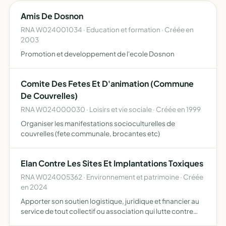
Amis De Dosnon
RNA W024001034 · Education et formation · Créée en
2003
Promotion et developpement de l'ecole Dosnon
Comite Des Fetes Et D'animation (Commune
De Couvrelles)
RNA W024000030 · Loisirs et vie sociale · Créée en 1999
Organiser les manifestations socioculturelles de
couvrelles (fete communale, brocantes etc)
Elan Contre Les Sites Et Implantations Toxiques
RNA W024005362 · Environnement et patrimoine · Créée
en 2024
Apporter son soutien logistique, juridique et financier au
service de tout collectif ou association qui lutte contre
l'implantation d'entreprise de production de laines