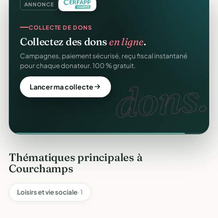
ANNONCE
COLLECTE DE DONS
Collectez des dons
en ligne
.
Campagnes, paiement sécurisé, reçu fiscal instantané
pour chaque donateur. 100 % gratuit.
dons.
Lancer ma collecte
Thématiques principales à
Courchamps
Loisirs et vie sociale
· 1