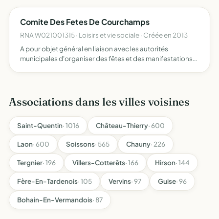
Comite Des Fetes De Courchamps
RNA W021001315 · Loisirs et vie sociale · Créée en 2013
A pour objet général en liaison avec les autorités
municipales d'organiser des fêtes et des manifestations
de qualité dans la localité et d'établir une liaison entre les
différentes sociétés locales
Associations dans les villes voisines
Saint-Quentin
· 1016
Château-Thierry
· 600
Laon
· 600
Soissons
· 565
Chauny
· 226
Tergnier
· 196
Villers-Cotterêts
· 166
Hirson
· 144
Fère-En-Tardenois
· 105
Vervins
· 97
Guise
· 96
Bohain-En-Vermandois
· 87