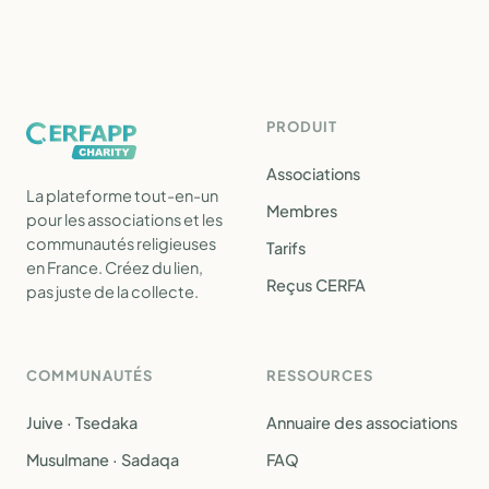
PRODUIT
Associations
La plateforme tout-en-un
Membres
pour les associations et les
communautés religieuses
Tarifs
en France. Créez du lien,
Reçus CERFA
pas juste de la collecte.
COMMUNAUTÉS
RESSOURCES
Juive · Tsedaka
Annuaire des associations
Musulmane · Sadaqa
FAQ