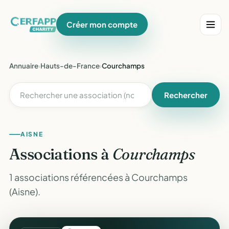
Créer mon compte
Annuaire
›
Hauts-de-France
›
Courchamps
Rechercher
AISNE
Associations à
Courchamps
1 associations référencées à Courchamps
(Aisne).