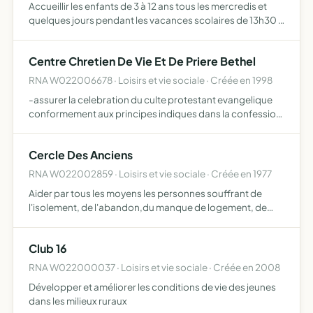
Accueillir les enfants de 3 à 12 ans tous les mercredis et
quelques jours pendant les vacances scolaires de 13h30 à
17h30 et leur proposer différentes activités et ateliers
Centre Chretien De Vie Et De Priere Bethel
RNA W022006678 · Loisirs et vie sociale · Créée en 1998
-assurer la celebration du culte protestant evangelique
conformement aux principes indiques dans la confession
de foi et le reglement interieur, et de pourvoir en tout ou en
partie aux frais et besoins de ce culte et des …
Cercle Des Anciens
RNA W022002859 · Loisirs et vie sociale · Créée en 1977
Aider par tous les moyens les personnes souffrant de
l'isolement, de l'abandon,du manque de logement, de
travail et de ressources
Club 16
RNA W022000037 · Loisirs et vie sociale · Créée en 2008
Développer et améliorer les conditions de vie des jeunes
dans les milieux ruraux