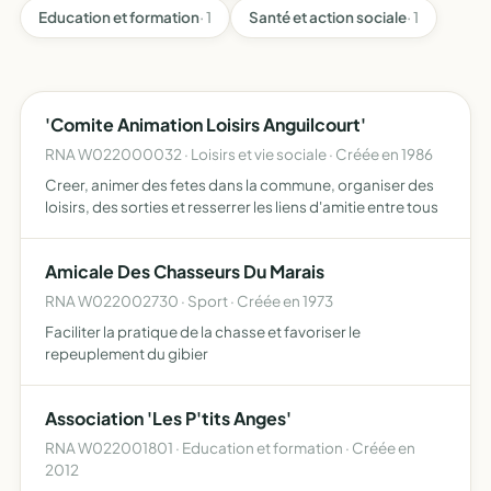
Education et formation
· 1
Santé et action sociale
· 1
'Comite Animation Loisirs Anguilcourt'
RNA W022000032 · Loisirs et vie sociale · Créée en 1986
Creer, animer des fetes dans la commune, organiser des
loisirs, des sorties et resserrer les liens d'amitie entre tous
Amicale Des Chasseurs Du Marais
RNA W022002730 · Sport · Créée en 1973
Faciliter la pratique de la chasse et favoriser le
repeuplement du gibier
Association 'Les P'tits Anges'
RNA W022001801 · Education et formation · Créée en
2012