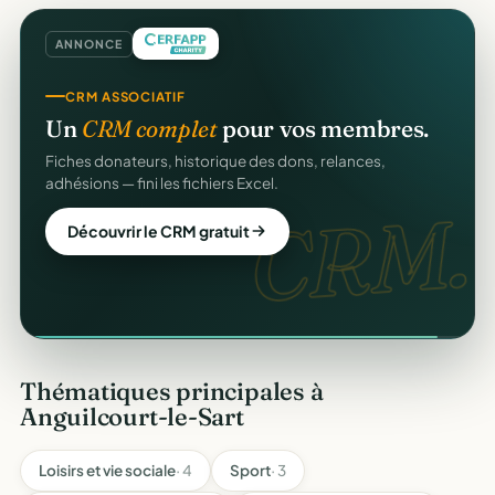
ANNONCE
CRM ASSOCIATIF
GESTION D'ASSOCIATION
Un
CRM complet
pour vos membres.
Gérez votre association
gratuitement
.
Fiches donateurs, historique des dons, relances,
Membres, dons, événements, reçus — tout votre pilotage
adhésions — fini les fichiers Excel.
au même endroit, sans rien payer.
gratuit
CRM.
Découvrir le CRM gratuit
Créer mon compte gratuit
Thématiques principales à
Anguilcourt-le-Sart
Loisirs et vie sociale
· 4
Sport
· 3