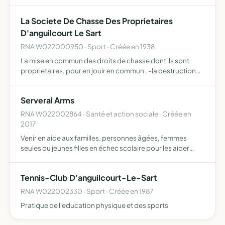
La Societe De Chasse Des Proprietaires
D'anguilcourt Le Sart
RNA W022000950 · Sport · Créée en 1938
La mise en commun des droits de chasse dont ils sont
proprietaires, pour en jouir en commun . -la destruction
des animaux nuisibles -la repression du braconnage -la
reglementation du droit de chasse en vue de la
Serveral Arms
conservat…
RNA W022002864 · Santé et action sociale · Créée en
2017
Venir en aide aux familles, personnes âgées, femmes
seules ou jeunes filles en échec scolaire pour les aider
dans leurs tâches quotidiennes ou les former aux métiers
de l'esthétique participation aux tâches ménagères
Tennis-Club D'anguilcourt-Le-Sart
perm…
RNA W022002330 · Sport · Créée en 1987
Pratique de l'education physique et des sports