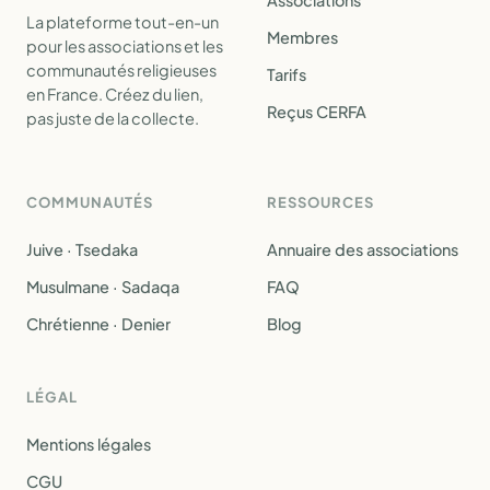
Associations
La plateforme tout-en-un
Membres
pour les associations et les
communautés religieuses
Tarifs
en France. Créez du lien,
Reçus CERFA
pas juste de la collecte.
COMMUNAUTÉS
RESSOURCES
Juive · Tsedaka
Annuaire des associations
Musulmane · Sadaqa
FAQ
Chrétienne · Denier
Blog
LÉGAL
Mentions légales
CGU