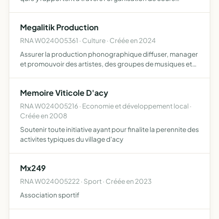
d'équitation, stages équestres et diverses manifestations
(compétitions, concours, spectacles) elle s'attache à…
Megalitik Production
RNA W024005361 · Culture · Créée en 2024
Assurer la production phonographique diffuser, manager
et promouvoir des artistes, des groupes de musiques et
des artistes graphique et vidéo ainsi que l'organisation
d'événements musicaux et ce dans le cadre d'une contra…
Memoire Viticole D'acy
RNA W024005216 · Economie et développement local ·
Créée en 2008
Soutenir toute initiative ayant pour finalite la perennite des
activites typiques du village d'acy
Mx249
RNA W024005222 · Sport · Créée en 2023
Association sportif