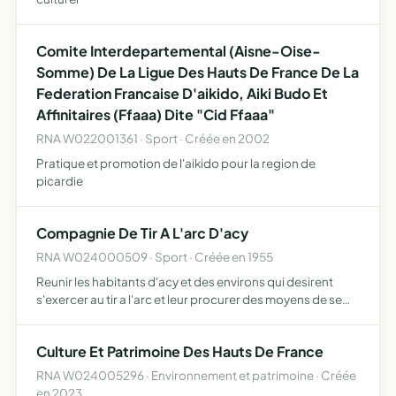
Comite Interdepartemental (Aisne-Oise-
Somme) De La Ligue Des Hauts De France De La
Federation Francaise D'aikido, Aiki Budo Et
Affinitaires (Ffaaa) Dite "Cid Ffaaa"
RNA W022001361 · Sport · Créée en 2002
Pratique et promotion de l'aikido pour la region de
picardie
Compagnie De Tir A L'arc D'acy
RNA W024000509 · Sport · Créée en 1955
Reunir les habitants d'acy et des environs qui desirent
s'exercer au tir a l'arc et leur procurer des moyens de se
perfectionner dans cet art.
Culture Et Patrimoine Des Hauts De France
RNA W024005296 · Environnement et patrimoine · Créée
en 2023