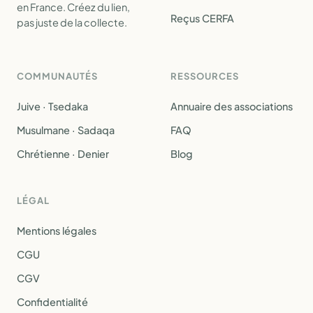
en France. Créez du lien,
Reçus CERFA
pas juste de la collecte.
COMMUNAUTÉS
RESSOURCES
Juive · Tsedaka
Annuaire des associations
Musulmane · Sadaqa
FAQ
Chrétienne · Denier
Blog
LÉGAL
Mentions légales
CGU
CGV
Confidentialité