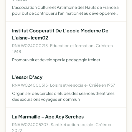
L'association Culture et Patrimoine des Hauts de France a
pour but de contribuer à l'animation et au développement
de la Région des Hauts de France tant en milieu rural qu'en
milieu urbain Elle se fixe pour objectif de va…
Institut Cooperatif De L'ecole Moderne De
L'aisne-Icem02
RNA W024000213 · Education et formation · Créée en
1948
Promouvoir et developper la pedagogie freinet
L'essor D'acy
RNA W024000515 · Loisirs et vie sociale · Créée en 1957
Organiser des cercles d'etudes des seances theatrales
des excursions voyages en commun
La Marmaille - Ape Acy Serches
RNA W024005207 · Santé et action sociale · Créée en
2022