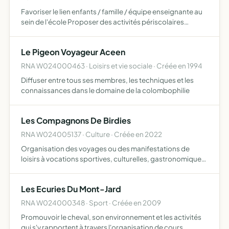
Favoriser le lien enfants / famille / équipe enseignante au
sein de l'école Proposer des activités périscolaires
festives, sportives, culturelles à l'intention de élèves et de
leur famille destinées à soutenir l'action éd…
Le Pigeon Voyageur Aceen
RNA W024000463 · Loisirs et vie sociale · Créée en 1994
Diffuser entre tous ses membres, les techniques et les
connaissances dans le domaine de la colombophilie
Les Compagnons De Birdies
RNA W024005137 · Culture · Créée en 2022
Organisation des voyages ou des manifestations de
loisirs à vocations sportives, culturelles, gastronomiques,
nologiques, touristiques
Les Ecuries Du Mont-Jard
RNA W024000348 · Sport · Créée en 2009
Promouvoir le cheval, son environnement et les activités
qui s'y rapportent à travers l'organisation de cours