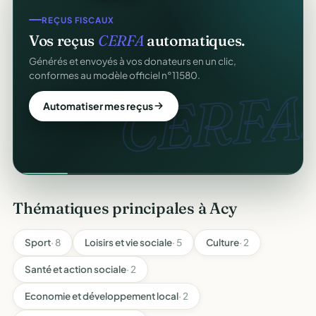
REÇUS FISCAUX
Vos reçus
CERFA
automatiques.
Générés et envoyés à vos donateurs en un clic,
conformes au modèle officiel n°11580.
CERFA.
Automatiser mes reçus
Thématiques principales à Acy
Sport
· 8
Loisirs et vie sociale
· 5
Culture
· 2
Santé et action sociale
· 2
Economie et développement local
· 2