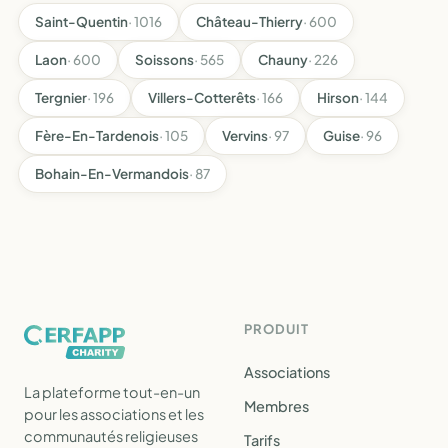
Saint-Quentin
· 1016
Château-Thierry
· 600
Laon
· 600
Soissons
· 565
Chauny
· 226
Tergnier
· 196
Villers-Cotterêts
· 166
Hirson
· 144
Fère-En-Tardenois
· 105
Vervins
· 97
Guise
· 96
Bohain-En-Vermandois
· 87
PRODUIT
Associations
La plateforme tout-en-un
Membres
pour les associations et les
communautés religieuses
Tarifs