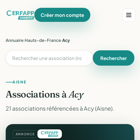
Créer mon compte
Annuaire
›
Hauts-de-France
›
Acy
Rechercher
AISNE
Associations à
Acy
21 associations référencées à Acy (Aisne).
ANNONCE