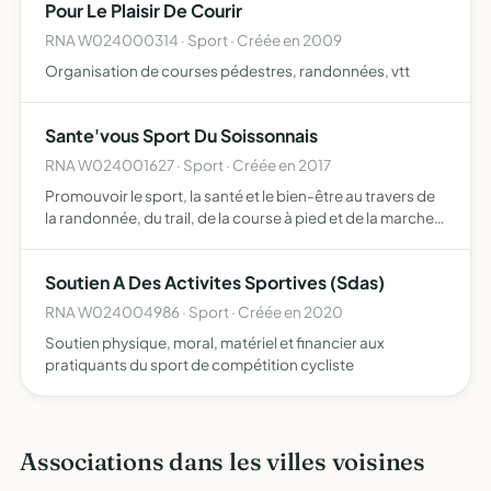
Pour Le Plaisir De Courir
RNA W024000314 · Sport · Créée en 2009
Organisation de courses pédestres, randonnées, vtt
Sante'vous Sport Du Soissonnais
RNA W024001627 · Sport · Créée en 2017
Promouvoir le sport, la santé et le bien-être au travers de
la randonnée, du trail, de la course à pied et de la marche
nordique remise en forme adaptée à la personne marche
nordique adaptée, santé et sportive
Soutien A Des Activites Sportives (Sdas)
RNA W024004986 · Sport · Créée en 2020
Soutien physique, moral, matériel et financier aux
pratiquants du sport de compétition cycliste
Associations dans les villes voisines