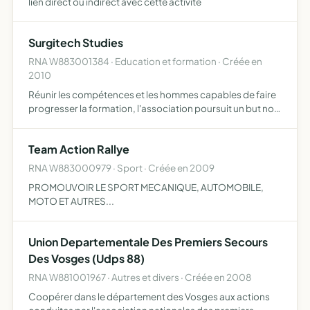
lien direct ou indirect avec cette activité
Surgitech Studies
RNA W883001384 · Education et formation · Créée en
2010
Réunir les compétences et les hommes capables de faire
progresser la formation, l'association poursuit un but non
lucratif de formation pédagogique des chirurgiens
dentistes, des assistantes dentaires et des prothésistes …
Team Action Rallye
RNA W883000979 · Sport · Créée en 2009
PROMOUVOIR LE SPORT MECANIQUE, AUTOMOBILE,
MOTO ET AUTRES...
Union Departementale Des Premiers Secours
Des Vosges (Udps 88)
RNA W881001967 · Autres et divers · Créée en 2008
Coopérer dans le département des Vosges aux actions