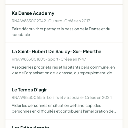
Ka Danse Academy
RNA W883002342 · Culture · Créée en 2017
Faire découvrir et partager la passion de la Danse et du
spectacle
La Saint-Hubert De Saulcy-Sur-Meurthe
RNA W883001805 · Sport · Créée en 1947
Associer les proprietaires et habitants de la commune, en
vue de l'organisation de la chasse, du repeuplement, de la
surveillance, de la protection du gibier et des récoltes.
Le Temps D'agir
RNA W883006155 · Loisirs et vie sociale · Créée en 2024
Aider les personnes en situation de handicap, des
personnes en difficultés et contribuer à l'amélioration de
leurs conditions de vie et au développement de leur
autonomie personnelle, professionnelle et sociale
Les Déboulonnés