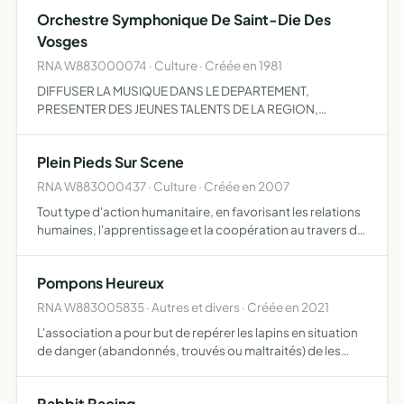
Orchestre Symphonique De Saint-Die Des
Vosges
RNA W883000074 · Culture · Créée en 1981
DIFFUSER LA MUSIQUE DANS LE DEPARTEMENT,
PRESENTER DES JEUNES TALENTS DE LA REGION,
PERMETTRE A DES MUSICIENS AMATEURS, AINSI QU'AUX
JEUNES ELEVES DES CONSERVATOIRES LOCAUX ET
Plein Pieds Sur Scene
REGIONAUX DE PRATIQUER LEUR INSTRUMENT EN ORC…
RNA W883000437 · Culture · Créée en 2007
Tout type d'action humanitaire, en favorisant les relations
humaines, l'apprentissage et la coopération au travers de
toutes activités, la production et la diffusion de musiques
actuelles et de l'art sous toutes ses forme…
Pompons Heureux
RNA W883005835 · Autres et divers · Créée en 2021
L'association a pour but de repérer les lapins en situation
de danger (abandonnés, trouvés ou maltraités) de les
mettre en sécurité via des familles d'accueil, de répondre
à leurs besoins essentiels, tant au niveau de leu…
Rabbit Racing