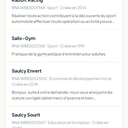
RNA W883001968 · Sport · Créée en 2014
Réaliser toute action contribuant à la découverte du sport
automobile effectuer toute opération ou activité pouvant
se rattacher directement ou indirectement à l'objet social
ou à tout objet similaire ou connexe
Salix-Gym
RNA W883002168 · Sport · Créée en 1991
Pratique de la gymnastique d'entretien pour adultes.
Saulcy Envert
RNA W883002500 · Economie et développement local ·
Créée en 2018
Bonjour, suite à votre demande, nous vous envoyons les
statuts corrigés (date) merci d'avance et bien
cordialement
Saulcy Sourit
RNA W883001047 · Education et formation · Créée en