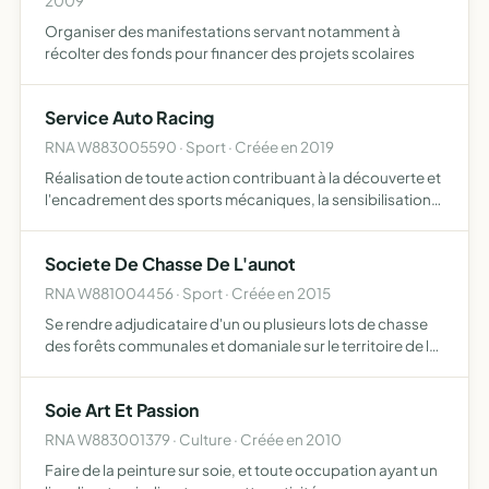
2009
Organiser des manifestations servant notamment à
récolter des fonds pour financer des projets scolaires
Service Auto Racing
RNA W883005590 · Sport · Créée en 2019
Réalisation de toute action contribuant à la découverte et
l'encadrement des sports mécaniques, la sensibilisation
de tout public à la pratique de la course automobile, la
promotion et l'organisation de rallye automobile,…
Societe De Chasse De L'aunot
RNA W881004456 · Sport · Créée en 2015
Se rendre adjudicataire d'un ou plusieurs lots de chasse
des forêts communales et domaniale sur le territoire de la
Moselle, de la Meurthe et Moselle, des Vosges et de la
Meuse, elle pourra en son nom personnel, prendre e…
Soie Art Et Passion
RNA W883001379 · Culture · Créée en 2010
Faire de la peinture sur soie, et toute occupation ayant un