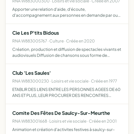
RNA W883000300 · Loisirs et vie sociale · Créée en 2007
Apporter une relation d'aide, d'écoute,
d'accompagnement aux personnes en demande par ou
avec la relaxation, la réflexologie plantaire, la musique, la
nature et tout support favorisant le bien être d'autrui.
Cie Les P'tits Bidous
RNA W883005767 · Culture · Créée en 2020
Création, production et diffusion de spectacles vivants et
audiovisuels Diffusion de chansons sous forme de
spectacles musicaux, publications et supports de toute
nature Ateliers et missions à vocation pédagogique (dont
Club 'Les Saules'
l…
RNA W883000230 · Loisirs et vie sociale · Créée en 1977
ETABLIR DES LIENS ENTRE LES PERSONNES AGEES DE 60
ANS ET PLUS, LEUR PROCURER DES RENCONTRES
PERIODIQUES ET ORGANISER AVEC ELLES TOUTES
FORMES DE SERVICES LOISIRS ET DETENTE POUR LEUR
Comite Des Fêtes De Saulcy-Sur-Meurthe
MIEUX-ETRE.
RNA W883001668 · Loisirs et vie sociale · Créée en 2001
Animation et création d'activites festives à saulcy-sur-