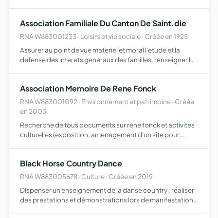
sympathisants, hommes et femmes afin de perpetrer le
souvenir francais dans les ceremonies de
Association Familiale Du Canton De Saint.die
commemoration...…
RNA W883001233 · Loisirs et vie sociale · Créée en 1925
Assurer au point de vue materiel et moral l'etude et la
defense des interets generaux des familles, renseigner les
pouvoir publics sur les questions d'ordre familial et leur
proposer les mesures qui paraissent conformes a…
Association Memoire De Rene Fonck
RNA W883001092 · Environnement et patrimoine · Créée
en 2003
Recherche de tous documents sur rene fonck et activites
culturelles (exposition, amenagement d'un site pour
accueillir l'exposition, rencontres autour de sa memoire)
et toutes autres manifestations.
Black Horse Country Dance
RNA W883005678 · Culture · Créée en 2019
Dispenser un enseignement de la danse country , réaliser
des prestations et démonstrations lors de manifestations
locales