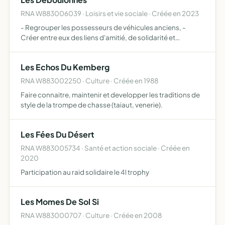
sensibilis…
RNA W883006039 · Loisirs et vie sociale · Créée en 2023
- Regrouper les possesseurs de véhicules anciens, -
Créer entre eux des liens d'amitié, de solidarité et
d'entraide, - Organiser des réunions d'information, de
promouvoir des voyages en automobile sous des aspects
Les Echos Du Kemberg
tourist…
RNA W883002250 · Culture · Créée en 1988
Faire connaitre, maintenir et developper les traditions de
style de la trompe de chasse (taiaut, venerie).
Les Fées Du Désert
RNA W883005734 · Santé et action sociale · Créée en
2020
Participation au raid solidaire le 4l trophy
Les Momes De Sol Si
RNA W883000707 · Culture · Créée en 2008