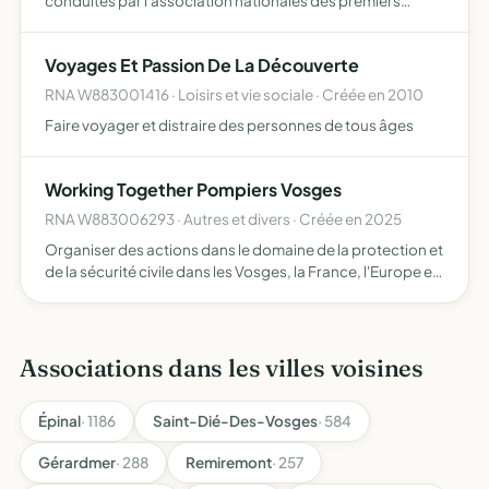
conduites par l'association nationales des premiers
secours (ANPS) et promouvoir la politique définie par
celle-ci, participer activement au développement de
Voyages Et Passion De La Découverte
l'associati…
RNA W883001416 · Loisirs et vie sociale · Créée en 2010
Faire voyager et distraire des personnes de tous âges
Working Together Pompiers Vosges
RNA W883006293 · Autres et divers · Créée en 2025
Organiser des actions dans le domaine de la protection et
de la sécurité civile dans les Vosges, la France, l'Europe et
dans le monde
Associations dans les villes voisines
Épinal
· 1186
Saint-Dié-Des-Vosges
· 584
Gérardmer
· 288
Remiremont
· 257