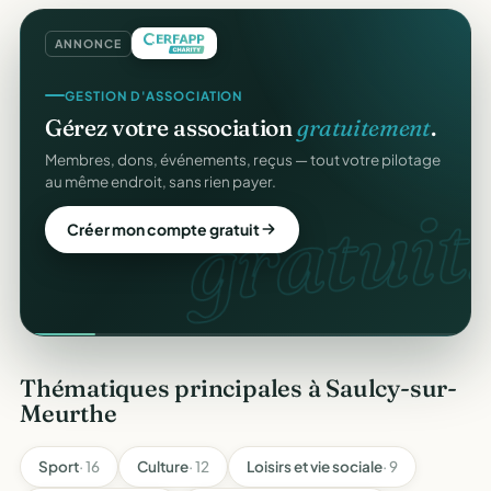
ANNONCE
GESTION D'ASSOCIATION
Gérez votre association
gratuitement
.
Membres, dons, événements, reçus — tout votre pilotage
au même endroit, sans rien payer.
gratuit.
Créer mon compte gratuit
Thématiques principales à Saulcy-sur-
Meurthe
Sport
· 16
Culture
· 12
Loisirs et vie sociale
· 9