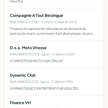
meurthe
Compagnie A Tout Berzingue
RNA W943003380 · Culture · Créée en 2013
Produire et représenter des pièces du domaine du
spectacle vivant, notamment d'art dramatique, et plus
généralement toutes opérations industrielles,
commerciales ou financières, mobilières ou immobilières,
D.s.a. Moto Vitesse
pouvant se ratt…
RNA W883000709 · Sport · Créée en 2002
COMPETITION MOTO SUR CIRCUIT
Dynamic Club
RNA W883000134 · Sport · Créée en 1983
GYMNASTIQUE D'ENTRETIEN POUR ADULTES.
Finance Vtt