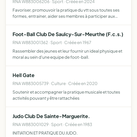
RNA W883006206 · Sport · Créée en 2024
Favoriser, promouvoir la pratique du vtt sous toutes ses
formes, entrainer, aider ses membres à participer aux
compétitions aussi bien financièrement que
matériellement
Foot-Ball Club De Saulcy-Sur-Meurthe (F.c.s.)
RNA W883001362 · Sport · Créée en 1967
Rassembler des jeunes et leur fournir un ideal physique et
moral au sein d'une equipe de foot-ball.
Hell Gate
RNA W883005739 · Culture · Créée en 2020
Soutenir et accompagner la pratique musicale et toutes
activités pouvant y être rattachées
Judo Club De Sainte-Marguerite.
RNA W883001029 · Sport · Créée en 1983
INITIATION ET PRATIQUE DU JUDO.