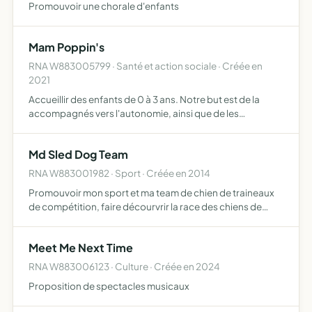
Promouvoir une chorale d'enfants
Mam Poppin's
RNA W883005799 · Santé et action sociale · Créée en
2021
Accueillir des enfants de 0 à 3 ans. Notre but est de la
accompagnés vers l'autonomie, ainsi que de les
sociabiliser pour leur faciliter l'entreé à l'école
Md Sled Dog Team
RNA W883001982 · Sport · Créée en 2014
Promouvoir mon sport et ma team de chien de traineaux
de compétition, faire décourvrir la race des chiens de
traineaux de compétitions et toutes les activités été et
hiver liées aux chiens de traineaux
Meet Me Next Time
RNA W883006123 · Culture · Créée en 2024
Proposition de spectacles musicaux