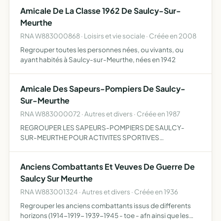
Amicale De La Classe 1962 De Saulcy-Sur-
Meurthe
RNA W883000868 · Loisirs et vie sociale · Créée en 2008
Regrouper toutes les personnes nées, ou vivants, ou
ayant habités à Saulcy-sur-Meurthe, nées en 1942
Amicale Des Sapeurs-Pompiers De Saulcy-
Sur-Meurthe
RNA W883000072 · Autres et divers · Créée en 1987
REGROUPER LES SAPEURS-POMPIERS DE SAULCY-
SUR-MEURTHE POUR ACTIVITES SPORTIVES
CULTURELLES FESTIVES ET SOCIALES
Anciens Combattants Et Veuves De Guerre De
Saulcy Sur Meurthe
RNA W883001324 · Autres et divers · Créée en 1936
Regrouper les anciens combattants issus de differents
horizons (1914-1919- 1939-1945 - toe - afn ainsi que les