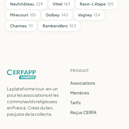
Neufchâteau
· 229
Vittel
· 163
Raon-L'étape
· 155
Mirecourt
· 155
Golbey
· 140
Vagney
· 124
Charmes
· 111
Rambervillers
· 103
PRODUIT
Associations
La plateforme tout-en-un
Membres
pour les associations et les
communautés religieuses
Tarifs
en France. Créez du lien,
Reçus CERFA
pas juste de la collecte.