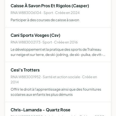
Caisse À Savon Pros Et Rigolos (Casper)
RNA W883006104 · Sport · Créée en 2024
Participer à des courses de caisse à savon
Cani Sports Vosges (Csv)
RNA W883002173 · Sport · Créée en 2016
Le développement et la pratique des sports de Traîneau
sur neige et sur terre, de ski-joëring, de ski- pulka, de vtt-
joëring, de canicross, de cani-marche ainsi que toutes les
disciplines dérivées avec des chiens attelés
Cesi's Trotters
RNA W883001952 · Santé et action sociale · Créée en
2014
Offrir le droit à l'apprentissage ainsi que des fournitures
scolaires aux enfants les plus démunis
Chris-Lamanda - Quartz Rose