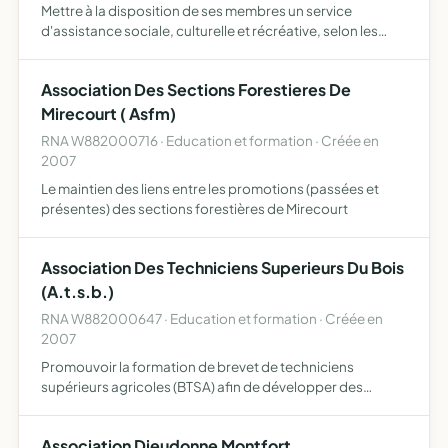
Mettre à la disposition de ses membres un service
d'assistance sociale, culturelle et récréative, selon les
possibilités de l'association.
Association Des Sections Forestieres De
Mirecourt ( Asfm)
RNA W882000716 · Education et formation · Créée en
2007
Le maintien des liens entre les promotions (passées et
présentes) des sections forestières de Mirecourt
Association Des Techniciens Superieurs Du Bois
(A.t.s.b.)
RNA W882000647 · Education et formation · Créée en
2007
Promouvoir la formation de brevet de techniciens
supérieurs agricoles (BTSA) afin de développer des
activités scolaires et extrascolaires au sein du centre de
formation des apprentis agricoles et forestiers
Association Dieudonne Montfort