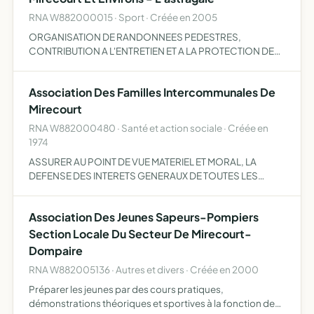
RNA W882000015 · Sport · Créée en 2005
ORGANISATION DE RANDONNEES PEDESTRES,
CONTRIBUTION A L'ENTRETIEN ET A LA PROTECTION DES
CHEMINS ET ITINERAIRES DE RANDONNEE,
ORGANISATION DE RASSEMBLEMENTS, FETES OU
Association Des Familles Intercommunales De
MANIFESTATIONS ET, EN GENERAL, TOUT EXERCICE ET
TOUTE I…
Mirecourt
RNA W882000480 · Santé et action sociale · Créée en
1974
ASSURER AU POINT DE VUE MATERIEL ET MORAL, LA
DEFENSE DES INTERETS GENERAUX DE TOUTES LES
FAMILLES ET DE GROUPER A CET EFFET - DES FAMILLES
CONSTITUEES PAR LE MARIAGE ET LA FILIATION LEGITIME
Association Des Jeunes Sapeurs-Pompiers
OU ADOPTIVE, - DES MENAGES SA…
Section Locale Du Secteur De Mirecourt-
Dompaire
RNA W882005136 · Autres et divers · Créée en 2000
Préparer les jeunes par des cours pratiques,
démonstrations théoriques et sportives à la fonction de