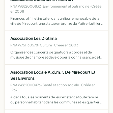
RNA W882000832 · Environnement et patrimoine · Créée
en 2008
Financer, offrir et installer dans un lieu remarquable de la
ville de Mirecourt, une statue en bronze du Maître-Luthier
Dieudonné Montfort, symbole de l'origine de la lutherie
française et de la ville de Mirecourt centre …
Association Les Diotima
RNA W751160578 · Culture · Créée en 2003
Organiser des concerts de quatuors à cordes et de
musique de chambre et développer la connaissance de la
musique de chambre et de la création musicale sous
toutes ses formes
Association Locale A.d.m.r. De Mirecourt Et
Ses Environs
RNA W882000476 · Santé et action sociale · Créée en
1967
Aider à tous les moments de leur existence toute famille
ou personne habitant dans les communes et les quartiers
où elle exerce son action Elle est, ou peut devenir,
employeur de toutes les personnes utlies à cette action…