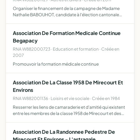
Organiser le financement de la campagne de Madame
Nathalie BABOUHOT, candidate à l'élection cantonale
ayant lieu dans le canton de Mirecourt, prévue les 20 et 27
mars 2011
Association De Formation Medicale Continue
Begapacy
RNA W882000723 · Education et formation · Créée en
2007
Promouvoir la formation médicale continue
Association De La Classe 1958 De Mirecourt Et
Environs
RNA W882001136 · Loisirs et vie sociale · Créée en 1984
Resserrer les liens de camaraderie et d'amitié qui existent
entre les membres de la classe 1958 de Mirecourt et des
environs.
Association De La Randonnee Pedestre De
Mirecourt Et Environs - L'astragale