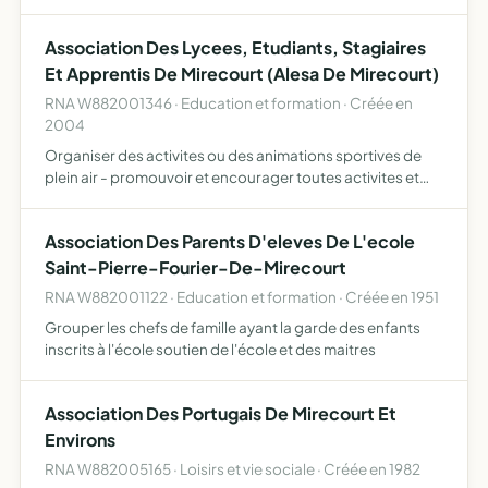
sapeurs-pompiers.
Association Des Lycees, Etudiants, Stagiaires
Et Apprentis De Mirecourt (Alesa De Mirecourt)
RNA W882001346 · Education et formation · Créée en
2004
Organiser des activites ou des animations sportives de
plein air - promouvoir et encourager toutes activites et
manifestations entrant dans le cadre de l'education
socio-culturelle - prolonger les actions d'animation de l…
Association Des Parents D'eleves De L'ecole
Saint-Pierre-Fourier-De-Mirecourt
RNA W882001122 · Education et formation · Créée en 1951
Grouper les chefs de famille ayant la garde des enfants
inscrits à l'école soutien de l'école et des maitres
Association Des Portugais De Mirecourt Et
Environs
RNA W882005165 · Loisirs et vie sociale · Créée en 1982