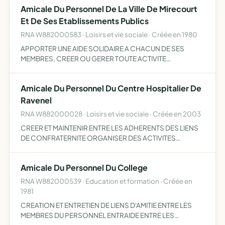
Amicale Du Personnel De La Ville De Mirecourt
Et De Ses Etablissements Publics
RNA W882000583 · Loisirs et vie sociale · Créée en 1980
APPORTER UNE AIDE SOLIDAIRE A CHACUN DE SES
MEMBRES, CREER OU GERER TOUTE ACTIVITE
SUSCEPTIBLE D'APPORTER UN SOUTIEN MATERIEL OU
MORAL A TOUS SES MEMBRES, ORGANISER LE
Amicale Du Personnel Du Centre Hospitalier De
DEVELOPPEMENT MORAL INTELLECTUEL ET PHYSIQUE
DE SES M…
Ravenel
RNA W882000028 · Loisirs et vie sociale · Créée en 2003
CREER ET MAINTENIR ENTRE LES ADHERENTS DES LIENS
DE CONFRATERNITE ORGANISER DES ACTIVITES
SPORTIVES DE LOISIRS OGANISER UN GROUPEMENT
D'ACHATS GERER UN FONDS DE SOLIDARITE.
Amicale Du Personnel Du College
RNA W882000539 · Education et formation · Créée en
1981
CREATION ET ENTRETIEN DE LIENS D'AMITIE ENTRE LES
MEMBRES DU PERSONNEL ENTRAIDE ENTRE LES