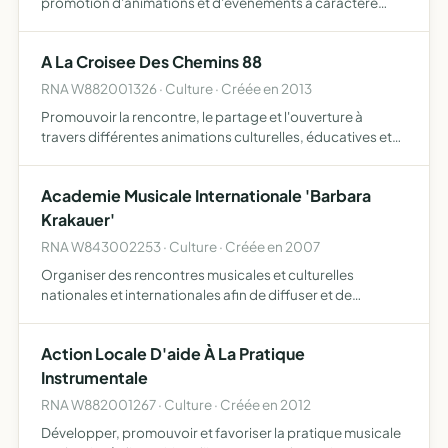
promotion d'animations et d'événements à caractère
culturel et/ou festif
A La Croisee Des Chemins 88
RNA W882001326 · Culture · Créée en 2013
Promouvoir la rencontre, le partage et l'ouverture à
travers différentes animations culturelles, éducatives et
pédagogiques autour des matériels agricoles anciens et
les savoir faire associés
Academie Musicale Internationale 'Barbara
Krakauer'
RNA W843002253 · Culture · Créée en 2007
Organiser des rencontres musicales et culturelles
nationales et internationales afin de diffuser et de
promouvoir le répertoire musical pouvant être sous la
forme de séjours pédagogiques, concerts, conférences,
Action Locale D'aide À La Pratique
festivals
Instrumentale
RNA W882001267 · Culture · Créée en 2012
Développer, promouvoir et favoriser la pratique musicale