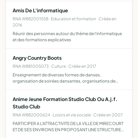
CASSE OU LA DESTRUCTION ET RECHERCHE DES PIECES
Amis De L'informatique
NECESSAIRES POUR LA REMISE EN ETAT DE SES VEHIC…
RNA W882001558 · Education et formation · Créée en
2016
Réunir des personnes autour du thème de l'informatique
et des formations explicatives
Angry Country Boots
RNA W881005073 · Culture · Créée en 2017
Enseignement de diverses formes de danses,
organisation de soirées dansantes, organisations de
concerts
Anime Jeune Formation Studio Club Ou A.j.f.
Studio Club
RNA W882000624 · Loisirs et vie sociale · Créée en 2007
PARTICIPER A L'ATTRACTIVITE DE LA VILLE DE MIRECOURT
ET DE SES ENVIRONS EN PROPOSANT UNE STRUCTURE
D'ACCUEIL AUX ADOLESCENTS ET ETUDIANTS QUI