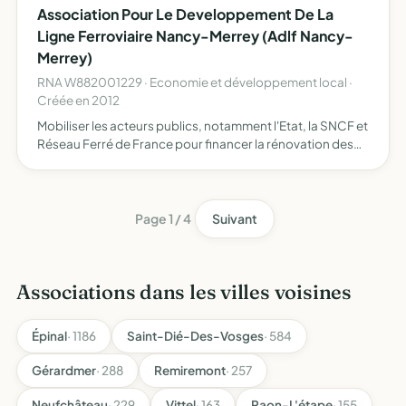
Association Pour Le Developpement De La
Ligne Ferroviaire Nancy-Merrey (Adlf Nancy-
Merrey)
RNA W882001229 · Economie et développement local ·
Créée en 2012
Mobiliser les acteurs publics, notamment l'Etat, la SNCF et
Réseau Ferré de France pour financer la rénovation des
voies et ballastes de la ligne n 14 entre Nancy et Merrey,
améliorer la desserte des gares et défendre les…
Page 1 / 4
Suivant
Associations dans les villes voisines
Épinal
· 1186
Saint-Dié-Des-Vosges
· 584
Gérardmer
· 288
Remiremont
· 257
Neufchâteau
· 229
Vittel
· 163
Raon-L'étape
· 155