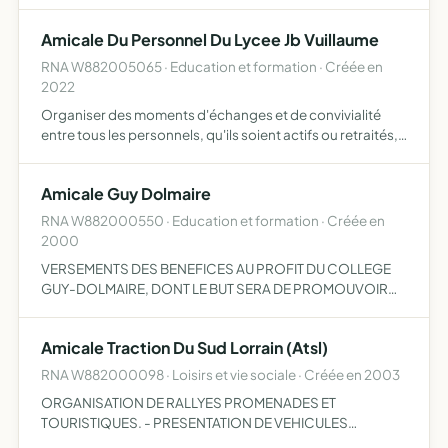
MEMBRES DU PERSONNEL.
Amicale Du Personnel Du Lycee Jb Vuillaume
RNA W882005065 · Education et formation · Créée en
2022
Organiser des moments d'échanges et de convivialité
entre tous les personnels, qu'ils soient actifs ou retraités,
de financer des cadeaux à l'occasion des naissances
d'enfants et mariages des adhérents, de financer un cad…
Amicale Guy Dolmaire
RNA W882000550 · Education et formation · Créée en
2000
VERSEMENTS DES BENEFICES AU PROFIT DU COLLEGE
GUY-DOLMAIRE, DONT LE BUT SERA DE PROMOUVOIR
LES VOYAGES LINGUISTIQUES ET LES SORTIES
CULTURELLES EXCLUSIVEMENT.
Amicale Traction Du Sud Lorrain (Atsl)
RNA W882000098 · Loisirs et vie sociale · Créée en 2003
ORGANISATION DE RALLYES PROMENADES ET
TOURISTIQUES. - PRESENTATION DE VEHICULES
CITROEN 'TRACTION AVANT'. -PRESERVATION DE LA