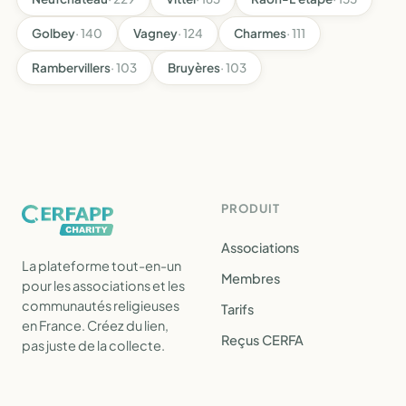
Golbey
· 140
Vagney
· 124
Charmes
· 111
Rambervillers
· 103
Bruyères
· 103
PRODUIT
Associations
La plateforme tout-en-un
Membres
pour les associations et les
communautés religieuses
Tarifs
en France. Créez du lien,
Reçus CERFA
pas juste de la collecte.