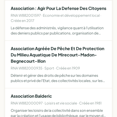
SOUHAITENT SE RENCONTRER, SE DIVERTIR, SE
Association : Agir Pour La Defense Des Citoyens
RETROUVER, ETUDIER...
RNA W882001597 · Economie et développement local ·
Créée en 2017
La défense des administrés, vigilance quant à l'utilisation
des deniers publics par publications, organisation de
conférences, de réunions publiques, mais également
saisine des juridictions judiciaires (civiles ou pénales…
Association Agréée De Pêche Et De Protection
Du Milieu Aquatique De Mirecourt-Madon-
Begnecourt-Illon
RNA W882000935 · Sport · Créée en 1909
Détenir et gérer des droits de pêche sur les domaines
publics et privé de l'Etat, des collectivités locales, sur les
domaines privés des propriétaires et sur ses propres
propriétés, participer activement à la protection d…
Association Balderic
RNA W882000097 · Loisirs et vie sociale · Créée en 1981
Organiser les loisirs de la collectivité dans son ensemble
par la création et l'usage de bibliothèque, par le moyen de