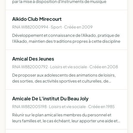
par la mise à disposition d'instruments de musique
Aikido Club Mirecourt
RNA W882000994 · Sport · Créée en 2009
Développement et connaissance de l'Aïkado, pratique de
l'Aïkado, maintien des traditions propres à cette discipline
Amical Des Jeunes
RNA W882000792 · Loisirs et vie sociale · Créée en 2008
De proposer aux adolescents des animations de loisirs,
des sorties, des activités sportives et culturelles, de
favoriser la mixité sociale.
Amicale De L'institut Du Beau Joly
RNA W882005198 · Loisirs et vie sociale · Créée en 1985
Réunir sur le plan amical les membres du personnel et
leurs familles et, le cas échéant, leur apporter une aide et
un soutien. Association oeuvrant également à des projets
émancipant les usagers et leurs familles.