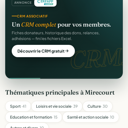
ANNONCE
CRM ASSOCIATIF
Un
CRM complet
pour vos membres.
Fiches donateurs, historique des dons, relances,
adhésions — fini les fichiers Excel.
CRM.
Découvrir le CRM gratuit
Thématiques principales à Mirecourt
Sport
· 41
Loisirs et vie sociale
· 39
Culture
· 30
Education et formation
· 15
Santé et action sociale
· 10
Autres et divers
· 10