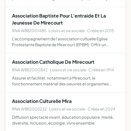
réunions amicales, de manifestations récréatives et
culturelles, de séances artistiques (cinéma, soiré…
Association Baptiste Pour L'entraide Et La
Jeunesse De Mirecourt
RNA W882001485 · Loisirs et vie sociale · Créée en 2015
L'accompagnement de l'association cultuelle Eglise
Protestante Baptiste de Mirecourt (EPBM). Offrir un
service d'action culturelle et sociale ouvert à tous. (en
particulier dans les cas de détresse matérielle), et
Association Catholique De Mirecourt
d'appor…
RNA W882000842 · Loisirs et vie sociale · Créée en 1914
Assurer et faciliter, notamment à Mirecourt, le
fonctionnement matériel des oeuvres et organismes
d'esprit catholique, exerçant une activité éducative,
sociale, charitable, culturelle et cultuelle.
Association Culturelle Mira
RNA W882005232 · Loisirs et vie sociale · Créée en 2024
Diffusion spectacle vivant, éducation populaire, mixité,
diversité, inclusion, écologie, vivre ensemble