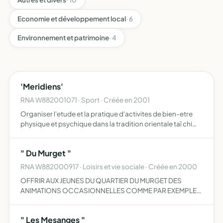
Economie et développement local
· 6
Environnement et patrimoine
· 4
'Meridiens'
RNA W882001071 · Sport · Créée en 2001
Organiser l'etude et la pratique d'activites de bien-etre
physique et psychique dans la tradition orientale taï chi
chuan, chi gong et disciplines proches.
" Du Murget "
RNA W882000917 · Loisirs et vie sociale · Créée en 2000
OFFRIR AUX JEUNES DU QUARTIER DU MURGET DES
ANIMATIONS OCCASIONNELLES COMME PAR EXEMPLE
LORS DES EVENEMENTS SUIVANTS NOEL, CARNAVAL,
HALLOWEEN, SAINT-NICOLAS...
" Les Mesanges "