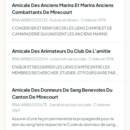
Amicale Des Anciens Marins Et Marins Anciens
Combattants De Mirecourt
RNA W882000032 · Autres et divers · Créée en 1974
CONSERVER ET RENFORCER LES LIENS D'AMITIE ET DE
CAMARADERIE QUI UNISSENT LES ANCIENS MARINS
Amicale Des Animateurs Du Club De L'amitie
RNA W882000054 · Loisirs et vie sociale · Créée en 1976
ETABLIR ET RESSERRER LES LIENS D'AMITIE ENTRE LES
MEMBRES RECHERCHER, ETUDIER, ET POURSUIVRE PAR
TOUS LES MOYENS LEGAUX L'AMELIORATION MATERIELLE
ET MORALE DU CLUB DE L'AMITIE.
Amicale Des Donneurs De Sang Benevoles Du
Canton De Mirecourt
RNA W882000475 · Santé et action sociale · Créée en
1967
Assurer d'une façon permanente la propagande pour le
don du sang faire respecter le Code du donneur de sang