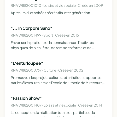
RNA W882001010 · Loisirs et vie sociale · Créée en 2009
Aprés-midi et soirées récréatifs inter génération
"... In Corpore Sano"
RNA W882001499 · Sport · Créée en 2015
Favoriser la pratique et la connaissance d'activités
physiques de bien-être, de remise en forme et de
développement personnel cela à travers des cours
réguliers ou ponctuels, l'organisation d'événements, de
"L'enturloupee"
stages et d'en…
RNA W882000767 · Culture · Créée en 2002
Promouvoir les projets culturels et artistiques apportés
par les élèves luthiers de l'école de lutherie de Mirecourt,
crééer une interface entre les élèves, l'école de lutherie et
les professionnels, une base de donnée co…
"Passion Show"
RNA W882001407 · Loisirs et vie sociale · Créée en 2014
La conception, la réalisation totale ou partielle, et la