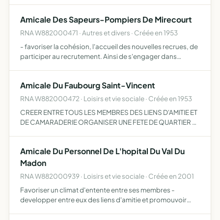
représenter ses adhérents auprès des instances
publiques, des sites de prélèvement et de l'Union
Amicale Des Sapeurs-Pompiers De Mirecourt
Départementale, …
RNA W882000471 · Autres et divers · Créée en 1953
- favoriser la cohésion, l'accueil des nouvelles recrues, de
participer au recrutement. Ainsi de s'engager dans
l'objectif de valorisation et maintien de l'harmonie du CIS
de MIRECOURT au même titre que l'ensemble des per…
Amicale Du Faubourg Saint-Vincent
RNA W882000472 · Loisirs et vie sociale · Créée en 1953
CREER ENTRE TOUS LES MEMBRES DES LIENS D'AMITIE ET
DE CAMARADERIE ORGANISER UNE FETE DE QUARTIER ET
DES MANIFESTATIONS SPORTIVES ET AUTRES.
Amicale Du Personnel De L'hopital Du Val Du
Madon
RNA W882000939 · Loisirs et vie sociale · Créée en 2001
Favoriser un climat d'entente entre ses membres -
developper entre eux des liens d'amitie et promouvoir
toutes les activites sociales en faveur du personnel de
l'etablissement.