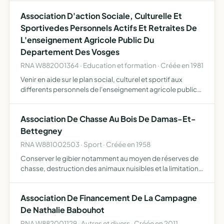
Association D'action Sociale, Culturelle Et
Sportivedes Personnels Actifs Et Retraites De
L'enseignement Agricole Public Du
Departement Des Vosges
RNA W882001364 · Education et formation · Créée en 1981
Venir en aide sur le plan social, culturel et sportif aux
differents personnels de l'enseignement agricole public
des vosges actifs ou retraités
Association De Chasse Au Bois De Damas-Et-
Bettegney
RNA W881002503 · Sport · Créée en 1958
Conserver le gibier notamment au moyen de réserves de
chasse, destruction des animaux nuisibles et la limitation
des jours de chasse
Association De Financement De La Campagne
De Nathalie Babouhot
RNA W882001129 · Autres et divers · Créée en 2011