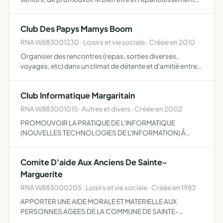
des personnes âgées à travers des activités culturelles,
sportives et sociales, de défendre leurs droits et leurs …
Club Des Papys Mamys Boom
RNA W883001230 · Loisirs et vie sociale · Créée en 2010
Organiser des rencontres (repas, sorties diverses,
voyages, etc) dans un climat de détente et d'amitié entre
ses membres
Club Informatique Margaritain
RNA W883001015 · Autres et divers · Créée en 2002
PROMOUVOIR LA PRATIQUE DE L'INFORMATIQUE
(NOUVELLES TECHNOLOGIES DE L'INFORMATION) Â
TOUS LES NIVEAUX.
Comite D'aide Aux Anciens De Sainte-
Marguerite
RNA W883000205 · Loisirs et vie sociale · Créée en 1983
APPORTER UNE AIDE MORALE ET MATERIELLE AUX
PERSONNES AGEES DE LA COMMUNE DE SAINTE-
MARGUERITE