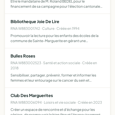
Être le mandataire de M. Roland BEDEL pour le
financement de sa campagne pour l'élection cantonale
de Saint-Dié est prévue pour les 20 et 27 mars 2011 dans la
2ème circonscription des Vosges
Bibliotheque Joie De Lire
RNA W883001742 · Culture · Créée en 1994
Promouvoir la lecture pour les enfants des écoles de la
commune de Sainte-Marguerite en gérant une
bibliothèque et en organisant des animations, de plus,
afin de financer l'achat d'ouvrages, l'association organise
Bulles Roses
des man…
RNA W883002523 · Santé et action sociale · Créée en
2018
Sensibiliser, partager, prévenir, former et informer les
femmes et leur entourage sur le cancer du sein et
l'importance du dépistage, l'association mettra en place
et organisera des manifestations occasionnelles pendant
Club Des Marguerites
l…
RNA W883006094 · Loisirs et vie sociale · Créée en 2023
Créer un espace de rencontre et d'échange pour les
séniors, de promouvoir le bien être et l'épanouissement