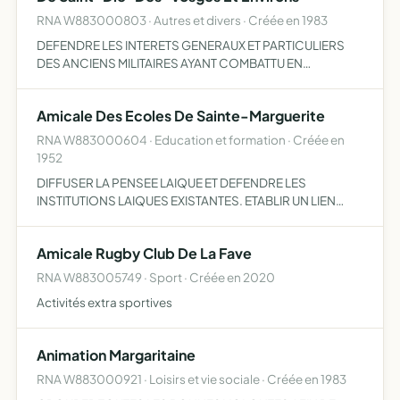
RNA W883000803 · Autres et divers · Créée en 1983
DEFENDRE LES INTERETS GENERAUX ET PARTICULIERS
DES ANCIENS MILITAIRES AYANT COMBATTU EN
INDOCHINE, RENFORCER LES LIENS DE SOLIDARITEDEJA
CREES, ENTRETENIR LE SOUVENIR DE CEUX QUI SONT
Amicale Des Ecoles De Sainte-Marguerite
TOMBES GLORIEU
RNA W883000604 · Education et formation · Créée en
1952
DIFFUSER LA PENSEE LAIQUE ET DEFENDRE LES
INSTITUTIONS LAIQUES EXISTANTES. ETABLIR UN LIEN
ENTRE LES FAMILLES ET L'ECOLE AFIN DE PERMETTRE A
CELLE-CI DE REMPLIR PLEINEMENT SA MISSION.ETABLIR
Amicale Rugby Club De La Fave
UN LIEN LES FAMILLES ET L'ECOL…
RNA W883005749 · Sport · Créée en 2020
Activités extra sportives
Animation Margaritaine
RNA W883000921 · Loisirs et vie sociale · Créée en 1983