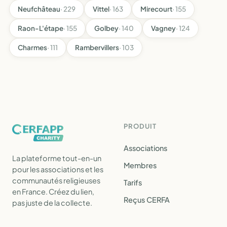
Neufchâteau
· 229
Vittel
· 163
Mirecourt
· 155
Raon-L'étape
· 155
Golbey
· 140
Vagney
· 124
Charmes
· 111
Rambervillers
· 103
PRODUIT
Associations
La plateforme tout-en-un
Membres
pour les associations et les
communautés religieuses
Tarifs
en France. Créez du lien,
Reçus CERFA
pas juste de la collecte.