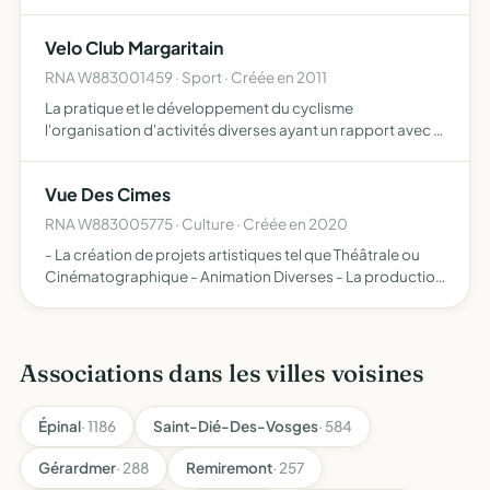
SAINTE-MARGUERITE
Velo Club Margaritain
RNA W883001459 · Sport · Créée en 2011
La pratique et le développement du cyclisme
l'organisation d'activités diverses ayant un rapport avec le
cyclisme
Vue Des Cimes
RNA W883005775 · Culture · Créée en 2020
- La création de projets artistiques tel que Théâtrale ou
Cinématographique - Animation Diverses - La production
de spectacles et d'événements culturels - Toute autre
activité contribuant à l'objet de l'association
Associations dans les villes voisines
Épinal
· 1186
Saint-Dié-Des-Vosges
· 584
Gérardmer
· 288
Remiremont
· 257