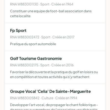
RNA W883001130 · Sport · Créée en 1964
Constituer une equipe de foot-ball association dans
cette localite
Fp Sport
RNA W883002472 · Sport · Créée en 2017
Pratique du sport automobile
Golf Tourisme Gastronomie
RNA W883002175 · Sport · Créée en 2016
Favoriser la découverte et la pratique du golf en loisirs ou
en compétition et toutes activités qui s'y rattachent
Groupe Vocal 'Celia' De Sainte-Marguerite
RNA W883005842 · Culture · Créée en 1994
Developper l'art vocal, de propager le chant folklorique -
de procurer aux membres de l'association une distraction