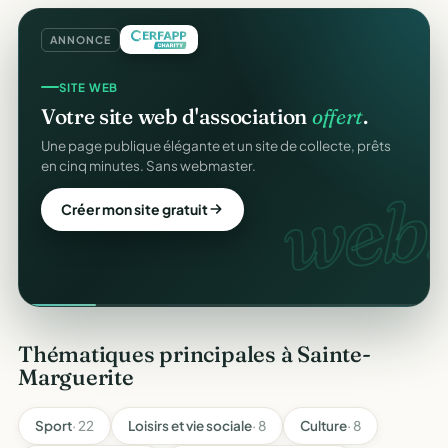
ANNONCE
SITE WEB
Votre site web d'association
offert
.
Une page publique élégante et un site de collecte, prêts
en cinq minutes. Sans webmaster.
web.
Créer mon site gratuit
Thématiques principales à Sainte-
Marguerite
Sport
· 22
Loisirs et vie sociale
· 8
Culture
· 8