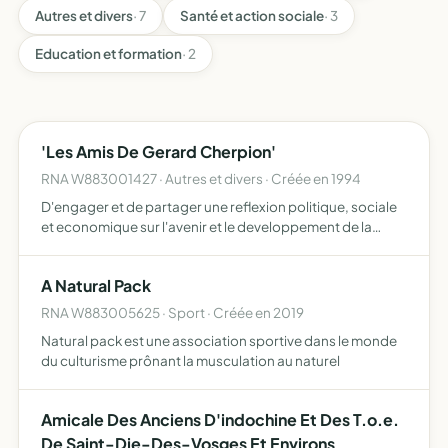
Autres et divers
· 7
Santé et action sociale
· 3
Education et formation
· 2
'Les Amis De Gerard Cherpion'
RNA W883001427 · Autres et divers · Créée en 1994
D'engager et de partager une reflexion politique, sociale
et economique sur l'avenir et le developpement de la
region de saint-die
A Natural Pack
RNA W883005625 · Sport · Créée en 2019
Natural pack est une association sportive dans le monde
du culturisme prônant la musculation au naturel
Amicale Des Anciens D'indochine Et Des T.o.e.
De Saint-Die-Des-Vosges Et Environs