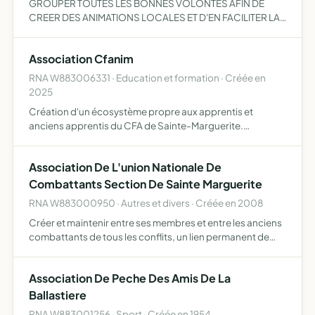
GROUPER TOUTES LES BONNES VOLONTES AFIN DE
CREER DES ANIMATIONS LOCALES ET D'EN FACILITER LA
PREPARATION - ORGANISATION DES FETES
ARTISTIQUES, CULTURELLES ET DE BIENFAISANCE.
Association Cfanim
RNA W883006331 · Education et formation · Créée en
2025
Création d'un écosystème propre aux apprentis et
anciens apprentis du CFA de Sainte-Marguerite.
Organisation de rencontres à vocation technique ou
pédagogique. Animation de la vie étudiante. Aider au
Association De L'union Nationale De
développement des pro…
Combattants Section De Sainte Marguerite
RNA W883000950 · Autres et divers · Créée en 2008
Créer et maintenir entre ses membres et entre les anciens
combattants de tous les conflits, un lien permanent de
relations et d'amicale assistance continuant entre-eux la
solidarité née lors des conflits se consacrer à l'…
Association De Peche Des Amis De La
Ballastiere
RNA W883001256 · Sport · Créée en 1954