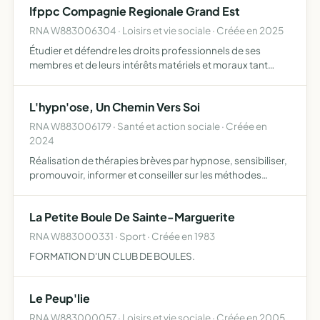
Ifppc Compagnie Regionale Grand Est
réalisation ou le…
RNA W883006304 · Loisirs et vie sociale · Créée en 2025
Étudier et défendre les droits professionnels de ses
membres et de leurs intérêts matériels et moraux tant
collectifs qu individuels
L'hypn'ose, Un Chemin Vers Soi
RNA W883006179 · Santé et action sociale · Créée en
2024
Réalisation de thérapies brèves par hypnose, sensibiliser,
promouvoir, informer et conseiller sur les méthodes
naturelles de soins, de santé et de développement
personnel pour le bien-être physique, psychique et
La Petite Boule De Sainte-Marguerite
émotionne…
RNA W883000331 · Sport · Créée en 1983
FORMATION D'UN CLUB DE BOULES.
Le Peup'lie
RNA W883000057 · Loisirs et vie sociale · Créée en 2005