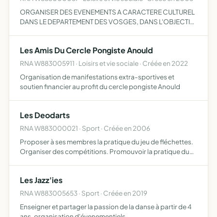
ORGANISER DES EVENEMENTS A CARACTERE CULTUREL
DANS LE DEPARTEMENT DES VOSGES, DANS L'OBJECTIF
DE REGROUPER ET D'INTERESSER LES JEUNES
ETUDIANTS OU AYANT ETUDIE A SAINT-DIE-DES-VOSGES
Les Amis Du Cercle Pongiste Anould
ET DANS SES ALENTOURS
RNA W883005911 · Loisirs et vie sociale · Créée en 2022
Organisation de manifestations extra-sportives et
soutien financier au profit du cercle pongiste Anould
Les Deodarts
RNA W883000021 · Sport · Créée en 2006
Proposer à ses membres la pratique du jeu de fléchettes.
Organiser des compétitions. Promouvoir la pratique du
jeu de fléchettes.
Les Jazz'ies
RNA W883005653 · Sport · Créée en 2019
Enseigner et partager la passion de la danse à partir de 4
ans, organisation d'évenementiels,