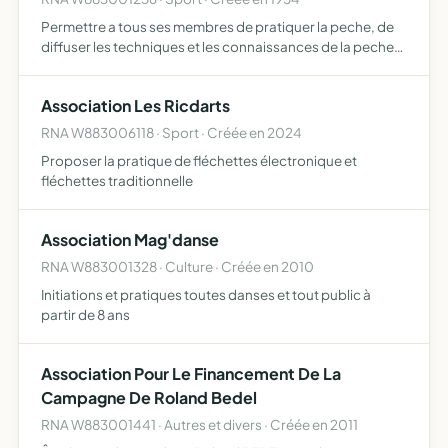
Permettre a tous ses membres de pratiquer la peche, de
diffuser les techniques et les connaissances de la peche
dans le plan d'eaudit 'la ballastiere' situesur le territoire de
la commune de sainte-marguerite.
Association Les Ricdarts
RNA W883006118 · Sport · Créée en 2024
Proposer la pratique de fléchettes électronique et
fléchettes traditionnelle
Association Mag'danse
RNA W883001328 · Culture · Créée en 2010
Initiations et pratiques toutes danses et tout public à
partir de 8 ans
Association Pour Le Financement De La
Campagne De Roland Bedel
RNA W883001441 · Autres et divers · Créée en 2011