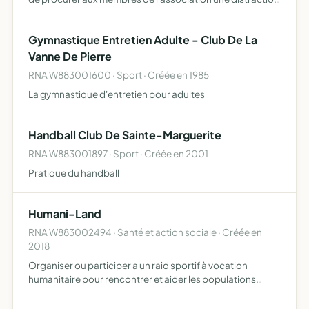
saine et morale, - de créer des relations, en vue
d'échanges culturelles avec d'autres associations y com…
Gymnastique Entretien Adulte - Club De La
Vanne De Pierre
RNA W883001600 · Sport · Créée en 1985
La gymnastique d'entretien pour adultes
Handball Club De Sainte-Marguerite
RNA W883001897 · Sport · Créée en 2001
Pratique du handball
Humani-Land
RNA W883002494 · Santé et action sociale · Créée en
2018
Organiser ou participer a un raid sportif à vocation
humanitaire pour rencontrer et aider les populations
locales, et tous objets similaires, connexes ou
complémentaires ou susceptibles d'en favoriser la