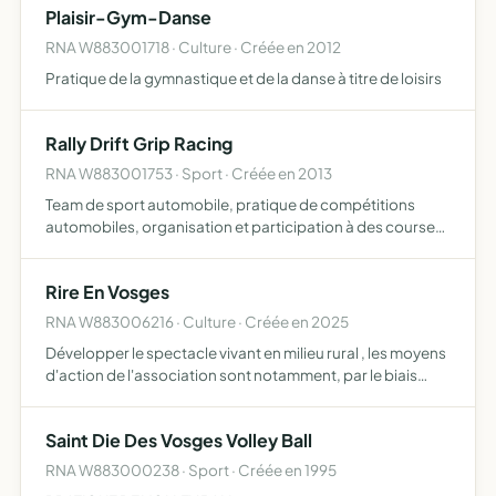
Plaisir-Gym-Danse
RNA W883001718 · Culture · Créée en 2012
Pratique de la gymnastique et de la danse à titre de loisirs
Rally Drift Grip Racing
RNA W883001753 · Sport · Créée en 2013
Team de sport automobile, pratique de compétitions
automobiles, organisation et participation à des courses
automobiles en véhicules motorisés, promouvoir et aider
financièrement des pilotes à participer à des
Rire En Vosges
compétition…
RNA W883006216 · Culture · Créée en 2025
Développer le spectacle vivant en milieu rural , les moyens
d'action de l'association sont notamment, par le biais
d'organisation de festivals d'humour, de sélectionner,
valoriser et développer de jeunes talents émergents…
Saint Die Des Vosges Volley Ball
RNA W883000238 · Sport · Créée en 1995