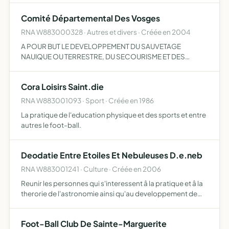
Comité Départemental Des Vosges
RNA W883000328 · Autres et divers · Créée en 2004
A POUR BUT LE DEVELOPPEMENT DU SAUVETAGE
NAUIQUE OU TERRESTRE, DU SECOURISME ET DES
SPORTS UTILITAIRES (Y COMPRIS SPELEO) DE CREER DE
NOOUVEAUX GROUPEMENTS, SECTIONS OU
Cora Loisirs Saint.die
ASSOCIATIONS DE PREPARER Â LA CONDUITE DES
EMBARCATI…
RNA W883001093 · Sport · Créée en 1986
La pratique de l'education physique et des sports et entre
autres le foot-ball.
Deodatie Entre Etoiles Et Nebuleuses D.e.neb
RNA W883001241 · Culture · Créée en 2006
Reunir les personnes qui s'interessent â la pratique et â la
therorie de l'astronomie ainsi qu'au developpement de
cette science. ses efforts tendent â effectuer des travaux
â valeur scientifique
Foot-Ball Club De Sainte-Marguerite