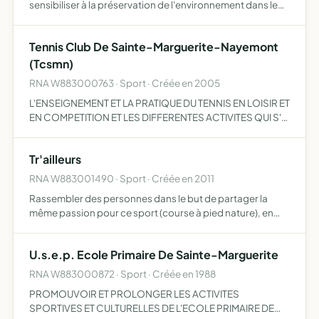
sensibiliser à la préservation de l'environnement dans le
département des Vosges, inciter la population vers une
démarche sportive
Tennis Club De Sainte-Marguerite-Nayemont
(Tcsmn)
RNA W883000763 · Sport · Créée en 2005
L'ENSEIGNEMENT ET LA PRATIQUE DU TENNIS EN LOISIR ET
EN COMPETITION ET LES DIFFERENTES ACTIVITES QUI S'Y
RATTACHENT ET PLUS PRECISEMENT L'ORGANISATION
DE TOUTES LES EPREUVES COMPETITIONS OU
Tr'ailleurs
MANIFESTATIONS SPORTIVES ENTRAN…
RNA W883001490 · Sport · Créée en 2011
Rassembler des personnes dans le but de partager la
même passion pour ce sport (course à pied nature), en
tant que loisirs ou compétition et de les pratiquer sous un
même maillot
U.s.e.p. Ecole Primaire De Sainte-Marguerite
RNA W883000872 · Sport · Créée en 1988
PROMOUVOIR ET PROLONGER LES ACTIVITES
SPORTIVES ET CULTURELLES DE L'ECOLE PRIMAIRE DE