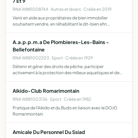
7 Et 9
RNA W881008744 · Autres et divers · Créée en 2019
Venir en aide aux propriétaires de bien immobilier
souhaitant vendre, en réhabilitant le dit-bien afin
d'augmenter son potentiel et ainsi en tirer le meilleur profit
possible
A.a.p.p.m.a De Plombieres-Les-Bains -
Bellefontaine
RNA W881002203 · Sport · Créée en 1929
Détenir et gérer des droits de pêche, participer
activement à la protection des milieux aquatiques et de
leur patrimoine piscicole, notamment par la lutte contre le
braconnage, par la participation à la lutte contre toute…
Aikido-Club Romarimontain
RNA W881003136 · Sport · Créée en 1982
Pratique de l'Aikido et du Budo en liaison avec le DOJO
Romarimontain
Amicale Du Personnel Du Ssiad