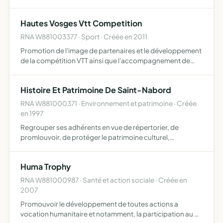
travail
Hautes Vosges Vtt Competition
RNA W881003377 · Sport · Créée en 2011
Promotion de l'image de partenaires et le développement
de la compétition VTT ainsi que l'accompagnement de
jeunes athlètes vers le haut niveau de performance
Histoire Et Patrimoine De Saint-Nabord
RNA W881000371 · Environnement et patrimoine · Créée
en 1997
Regrouper ses adhérents en vue de répertorier, de
promlouvoir, de protéger le patrimoine culturel,
historique et matériel de la commune et de sauvegarder
l'environnement, les sites et les coutumes locales
Huma Trophy
RNA W881000987 · Santé et action sociale · Créée en
2007
Promouvoir le développement de toutes actions a
vocation humanitaire et notamment, la participation au 4L