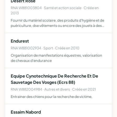
Desert Rose
RNA W881003804 · Santé et action sociale · Créée en
2013
Fournir du matériel scolaire, des produits d'hygiène et de
puériculture, dse vêtements ou encore des jouets à des
enfants démunis du Maroc en participant à une ou
plusieurs éditions du rallye-raid Le Trophée Rose des
Endurest
Sabl…
RNA W881002934 · Sport · Créée en 2010
Organisation de manifestations équestres, valorisation
de chevaux d'endurance
Equipe Cynotechnique De Recherche Et De
Sauvetage Des Vosges (Ecrs 88)
RNA W882004984 · Autres et divers · Créée en 2021
Entrainer des chiens pour la recherche de victime,
Essaim Nabord