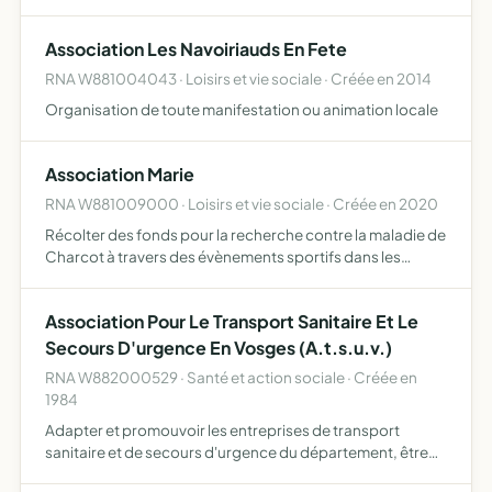
être fait en ce sens
Association Les Navoiriauds En Fete
RNA W881004043 · Loisirs et vie sociale · Créée en 2014
Organisation de toute manifestation ou animation locale
Association Marie
RNA W881009000 · Loisirs et vie sociale · Créée en 2020
Récolter des fonds pour la recherche contre la maladie de
Charcot à travers des évènements sportifs dans les
Vosges (courses et trail) Un trail de 100km est prévu pour
juin 2021
Association Pour Le Transport Sanitaire Et Le
Secours D'urgence En Vosges (A.t.s.u.v.)
RNA W882000529 · Santé et action sociale · Créée en
1984
Adapter et promouvoir les entreprises de transport
sanitaire et de secours d'urgence du département, être
prise en considération, autant que faire sepeut, dans