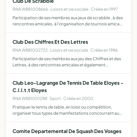
Club De Scrabble
RNA W881008666 · Loisirs et vie sociale · Créée en 1997
Participation de ses membres aux jeux de scrabble , à des
rencontres amicales, à l'organisation de tournois amicaux
entre membres et sympathisants et à une initiation aux
jeunes scolarisés
Club Des Chiffres Et Des Lettres
RNA W881002722 · Loisirs et vie sociale · Créée en 1986
Participation de ses membres aux jeu des Chiffres et des
Lettres, à des rencontres amicales et également
l'organisation de tournois amicaux entre membres et
sympathisants
Club Leo-Lagrange De Tennis De Table Eloyes -
C.l.l.t.t Eloyes
RNA W881001288 · Sport · Créée en 2000
Pratiquer le tennis de table, en loisir ou compétition,
organiser tous types de manifestations concourrant au
développement de ce sport, réunir ceux qui partagent
des orientations de l'Union Nationale Sportive Léo-
Comite Departemental De Squash Des Vosges
Lagrang…