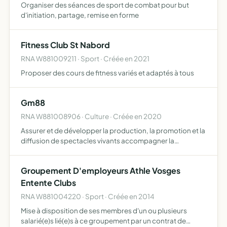
Organiser des séances de sport de combat pour but
d'initiation, partage, remise en forme
Fitness Club St Nabord
RNA W881009211 · Sport · Créée en 2021
Proposer des cours de fitness variés et adaptés à tous
Gm88
RNA W881008906 · Culture · Créée en 2020
Assurer et de développer la production, la promotion et la
diffusion de spectacles vivants accompagner la
professionnalisation des artistes, de proposer des
services de conseil et de coordination de projets culturels
Groupement D'employeurs Athle Vosges
réal…
Entente Clubs
RNA W881004220 · Sport · Créée en 2014
Mise à disposition de ses membres d'un ou plusieurs
salarié(e)s lié(e)s à ce groupement par un contrat de