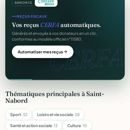
ANNONCE
REÇUS FISCAUX
Vos reçus
CERFA
automatiques.
Générés et envoyés à vos donateurs en un clic,
conformes au modèle officiel n°11580.
CERFA.
Automatiser mes reçus
Thématiques principales à Saint-
Nabord
Sport
· 32
Loisirs et vie sociale
· 28
Santé et action sociale
· 13
Culture
· 10