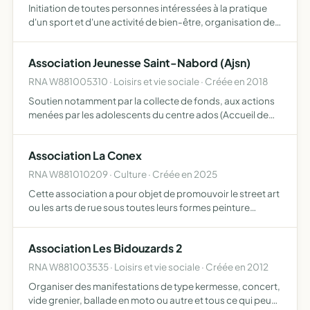
Initiation de toutes personnes intéressées à la pratique
d'un sport et d'une activité de bien-être, organisation de
manifestations diverses réaliser ces buts par tous les
moyens qu'elle juge utiles, notamment par l'acquis…
Association Jeunesse Saint-Nabord (Ajsn)
RNA W881005310 · Loisirs et vie sociale · Créée en 2018
Soutien notamment par la collecte de fonds, aux actions
menées par les adolescents du centre ados (Accueil de
Jeunes déclarés auprès de la DDCSPP) de la commune de
Saint-Nabord en vue de l'organisation de manifestations,
Association La Conex
…
RNA W881010209 · Culture · Créée en 2025
Cette association a pour objet de promouvoir le street art
ou les arts de rue sous toutes leurs formes peinture
murale, graffiti, performance urbaine, installations
artistiques Créer un site internet, à être présente sur …
Association Les Bidouzards 2
RNA W881003535 · Loisirs et vie sociale · Créée en 2012
Organiser des manifestations de type kermesse, concert,
vide grenier, ballade en moto ou autre et tous ce qui peux