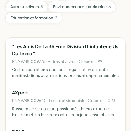
Autres et divers
· 8
Environnement et patrimoine
· 6
Education et formation
· 2
"Les Amis De La 36 Eme Division D'infanterie Us
Du Texas "
RNA W881009775 · Autres et divers · Créée en 1993
Cette association a pour but l'organisation de toutes
manifestations ou animations locales et départementales
par les amis de la 36 DIUS du texas
4Xpert
RNA W881009640 · Loisirs et vie sociale · Créée en 2023
Rassembler des joueurs passionnés de jeux experts et
leur permettre de se rencontrer pour jouer ensemble en
organisant des séances dédiée à cette pratique dans un
cadre chaleureux et convivial