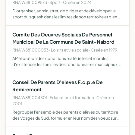
RNA W881009873 · Sport · Créée en 2024
D'organiser, administrer, de diriger et de développer le
sport du squash dans les limites de son territoire et d'en
surveiller la pratique De rechercher et de faciliter la
création d'associations consacrées à la pratique …
Comite Des Oeuvres Sociales Du Personnel
Municipal De La Commune De Saint-Nabord
RNA W881000053 · Loisirs et vie sociale · Créée en 1979
AMélioration des conditions matérielles et morales
d'existence des familles des fonctionnaires municipaux,
développement et création d'oeuvres socailes en faveur
des personnels intéressés, recevoir les participations
Conseil De Parents D'eleves F.c.p.e De
fina…
Remiremont
RNA W881004301 · Education et formation · Créée en
2001
Regrouper l'ensemble des parents d'élèves du territoire
des Vosges du Sud, formuler en leur nom des voeux sur
tout objet concernant les intérêts moraux et matériels des
établissements scolaires, des élèves, de leurs paren…