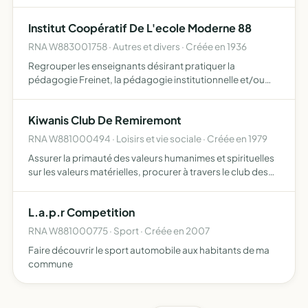
Trpohy qui grâce a la collecte et au transport de matériel
scolaire permet la scolarisation de plus de 300 jeunes e…
Institut Coopératif De L'ecole Moderne 88
RNA W883001758 · Autres et divers · Créée en 1936
Regrouper les enseignants désirant pratiquer la
pédagogie Freinet, la pédagogie institutionnelle et/ou
toute forme de pédagogie coopérative active organiser
des actions d'information, d'animation et de formation
Kiwanis Club De Remiremont
rencontre…
RNA W881000494 · Loisirs et vie sociale · Créée en 1979
Assurer la primauté des valeurs humanimes et spirituelles
sur les valeurs matérielles, procurer à travers le club des
moyens pratiques destinés à renforcer les amitités,
rendre des services altruites et construire des com…
L.a.p.r Competition
RNA W881000775 · Sport · Créée en 2007
Faire découvrir le sport automobile aux habitants de ma
commune