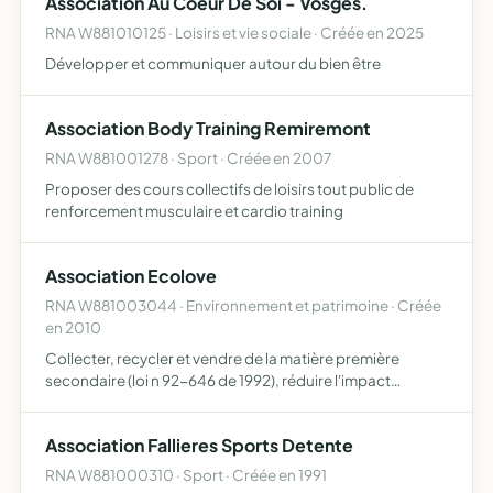
Association Au Coeur De Soi - Vosges.
RNA W881010125 · Loisirs et vie sociale · Créée en 2025
Développer et communiquer autour du bien être
Association Body Training Remiremont
RNA W881001278 · Sport · Créée en 2007
Proposer des cours collectifs de loisirs tout public de
renforcement musculaire et cardio training
Association Ecolove
RNA W881003044 · Environnement et patrimoine · Créée
en 2010
Collecter, recycler et vendre de la matière première
secondaire (loi n 92-646 de 1992), réduire l'impact
environnemental (loi n 92-646 de 1992), créer des emplois
d'économie solidaire, sensibiliser aux enjeux du
Association Fallieres Sports Detente
développe…
RNA W881000310 · Sport · Créée en 1991