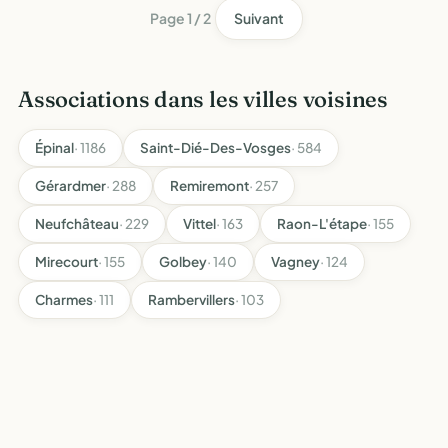
Page 1 / 2
Suivant
Associations dans les villes voisines
Épinal
· 1186
Saint-Dié-Des-Vosges
· 584
Gérardmer
· 288
Remiremont
· 257
Neufchâteau
· 229
Vittel
· 163
Raon-L'étape
· 155
Mirecourt
· 155
Golbey
· 140
Vagney
· 124
Charmes
· 111
Rambervillers
· 103