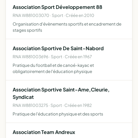
l'organisation de la réponse à l'Urgence SAMU-Centre 15
Association Sport Développement 88
et SM…
RNA W881003070 · Sport · Créée en 2010
Organisation d'évènements sportifs et encadrement de
stages sportifs
Association Sportive De Saint-Nabord
RNA W881003696 · Sport · Créée en 1967
Pratique du football et de canoé-kayac et
obligatoirement de l'éducation physique
Association Sportive Saint-Ame,Cleurie,
Syndicat
RNA W881003275 · Sport · Créée en 1982
Pratique de l'éducation physique et des sports
Association Team Andreux