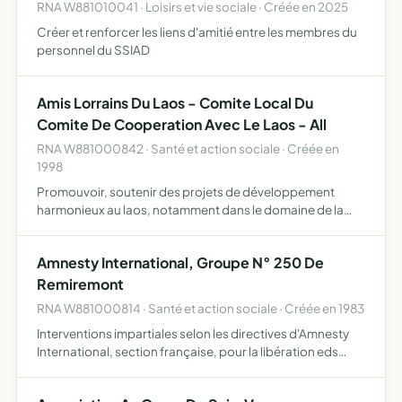
RNA W881010041 · Loisirs et vie sociale · Créée en 2025
Créer et renforcer les liens d'amitié entre les membres du
personnel du SSIAD
Amis Lorrains Du Laos - Comite Local Du
Comite De Cooperation Avec Le Laos - All
RNA W881000842 · Santé et action sociale · Créée en
1998
Promouvoir, soutenir des projets de développement
harmonieux au laos, notamment dans le domaine de la
santé, de l'hygiène, de l'éducation, de la sécurité
alimentaire et du développement rural , dans le respect
Amnesty International, Groupe N° 250 De
des orienta…
Remiremont
RNA W881000814 · Santé et action sociale · Créée en 1983
Interventions impartiales selon les directives d'Amnesty
International, section française, pour la libération eds
prisonniers d'opinion, un procès équitable dans un délai
raisonnable pour les prisonniers politiques, l'abo…