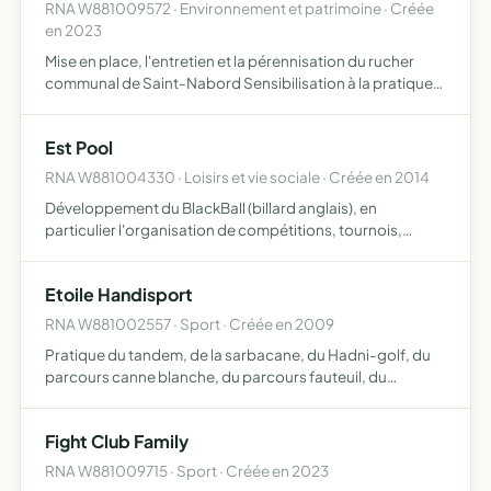
RNA W881009572 · Environnement et patrimoine · Créée
en 2023
Mise en place, l'entretien et la pérennisation du rucher
communal de Saint-Nabord Sensibilisation à la pratique
de l'apiculture par le biais de manifestations et ateliers
pédagogiques à destination principales des écoles …
Est Pool
RNA W881004330 · Loisirs et vie sociale · Créée en 2014
Développement du BlackBall (billard anglais), en
particulier l'organisation de compétitions, tournois,
championnats, entrainements, séances de découverte et
de perfectionnement, tant à titre individuel que par
Etoile Handisport
équipe, ain…
RNA W881002557 · Sport · Créée en 2009
Pratique du tandem, de la sarbacane, du Hadni-golf, du
parcours canne blanche, du parcours fauteuil, du
handbike et de la gym douce,
Fight Club Family
RNA W881009715 · Sport · Créée en 2023