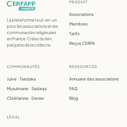
PRODUIT
Associations
La plateforme tout-en-un
Membres
pour les associations et les
communautés religieuses
Tarifs
en France. Créez du lien,
Reçus CERFA
pas juste de la collecte.
COMMUNAUTÉS
RESSOURCES
Juive · Tsedaka
Annuaire des associations
Musulmane · Sadaqa
FAQ
Chrétienne · Denier
Blog
LÉGAL