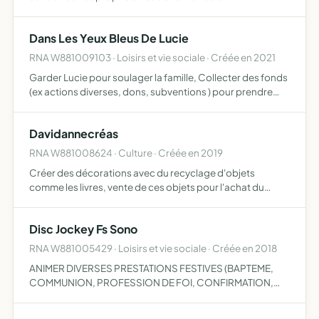
compréhension du comportement canin promouvoir des
méthodes respectueuses organiser des ballades
Dans Les Yeux Bleus De Lucie
éducatives collectives…
RNA W881009103 · Loisirs et vie sociale · Créée en 2021
Garder Lucie pour soulager la famille, Collecter des fonds
(ex actions diverses, dons, subventions ) pour prendre
part aux frais liés au handicap, Sensibiliser le public aux
difficultés rencontrées par les parents d'enfan…
Davidannecréas
RNA W881008624 · Culture · Créée en 2019
Créer des décorations avec du recyclage d'objets
comme les livres, vente de ces objets pour l'achat du
matériel, partage des connaissances en organisant des
ateliers avec un niveau socio culturel pour permettre un
Disc Jockey Fs Sono
échange…
RNA W881005429 · Loisirs et vie sociale · Créée en 2018
ANIMER DIVERSES PRESTATIONS FESTIVES (BAPTEME,
COMMUNION, PROFESSION DE FOI, CONFIRMATION,
MARIAGE, PACS, FETE DE LA ST JEAN, FETE DE LA BIERE, ST
VALENTIN, ST SYLVESTRE, ETC )