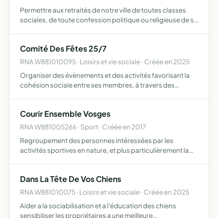
Permettre aux retraités de notre ville de toutes classes
sociales, de toute confession politique ou religieuse de se
retrouver dans un climat d'amitié de solidarité et de
fraternité, fournir tous moyens de se distraire, s…
Comité Des Fêtes 25/7
RNA W881010095 · Loisirs et vie sociale · Créée en 2025
Organiser des évènements et des activités favorisant la
cohésion sociale entre ses membres, à travers des
rencontres ludiques, culturelles ou conviviales
Courir Ensemble Vosges
RNA W881005266 · Sport · Créée en 2017
Regroupement des personnes intéressées par les
activités sportives en nature, et plus particulièrement la
pratique de la course à pied, du trail et de la randonnée et
ce dans un esprit de groupe et de convivialité
Dans La Tête De Vos Chiens
RNA W881010075 · Loisirs et vie sociale · Créée en 2025
Aider a la sociabilisation et a l'éducation des chiens
sensibiliser les propriétaires a une meilleure