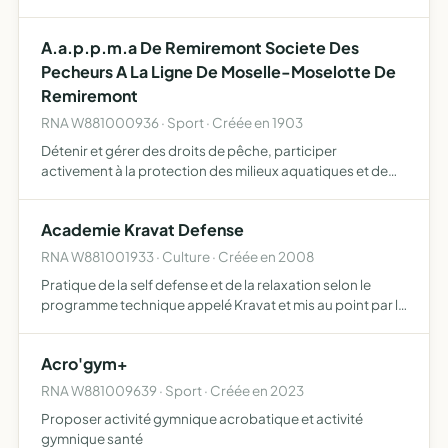
leur patrimoine piscicole, notamment par la lutte contre le
braconnage, par la participation à la lutte contre toute…
A.a.p.p.m.a De Remiremont Societe Des
Pecheurs A La Ligne De Moselle-Moselotte De
Remiremont
RNA W881000936 · Sport · Créée en 1903
Détenir et gérer des droits de pêche, participer
activement à la protection des milieux aquatiques et de
leur patrimoine piscicole, notamment par la lutte contre le
braconnage, par la participation à la lutte contre toute…
Academie Kravat Defense
RNA W881001933 · Culture · Créée en 2008
Pratique de la self defense et de la relaxation selon le
programme technique appelé Kravat et mis au point par le
fondateur de l'Académie, promotion et développement
de l'Académie, création, mise en scène et production de…
Acro'gym+
RNA W881009639 · Sport · Créée en 2023
Proposer activité gymnique acrobatique et activité
gymnique santé