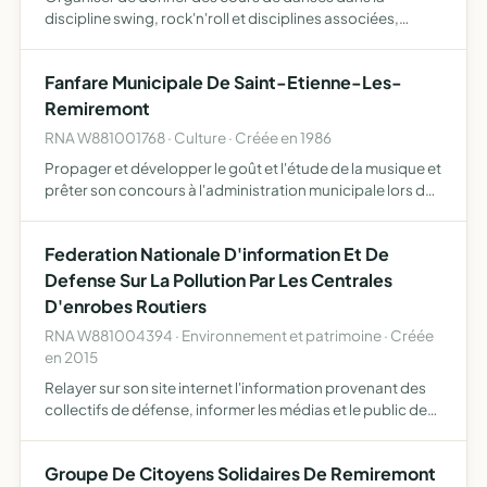
discipline swing, rock'n'roll et disciplines associées,
danse de salon, danse moderne, salsa, bachata,
organiser des manifestations, des trophées de danse, et
Fanfare Municipale De Saint-Etienne-Les-
dance-show, sé…
Remiremont
RNA W881001768 · Culture · Créée en 1986
Propager et développer le goût et l'étude de la musique et
prêter son concours à l'administration municipale lors de
fêtes et solennités publiques
Federation Nationale D'information Et De
Defense Sur La Pollution Par Les Centrales
D'enrobes Routiers
RNA W881004394 · Environnement et patrimoine · Créée
en 2015
Relayer sur son site internet l'information provenant des
collectifs de défense, informer les médias et le public des
évènements liés à la pollution par les centrales d'enrobés,
organiser des réunions d'informations publi…
Groupe De Citoyens Solidaires De Remiremont