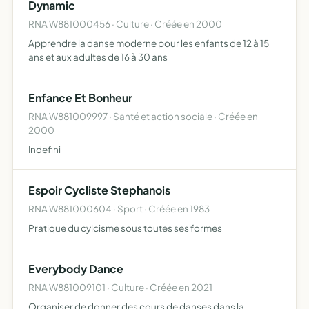
Dynamic
RNA W881000456 · Culture · Créée en 2000
Apprendre la danse moderne pour les enfants de 12 à 15
ans et aux adultes de 16 à 30 ans
Enfance Et Bonheur
RNA W881009997 · Santé et action sociale · Créée en
2000
Indefini
Espoir Cycliste Stephanois
RNA W881000604 · Sport · Créée en 1983
Pratique du cylcisme sous toutes ses formes
Everybody Dance
RNA W881009101 · Culture · Créée en 2021
Organiser de donner des cours de danses dans la