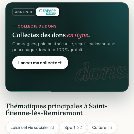
ANNONCE
COLLECTE DE DONS
Collectez des dons
en ligne
.
Campagnes, paiement sécurisé, reçu fiscal instantané
pour chaque donateur. 100 % gratuit.
dons.
Lancer ma collecte
Thématiques principales à Saint-
Étienne-lès-Remiremont
Loisirs et vie sociale
· 23
Sport
· 22
Culture
· 13