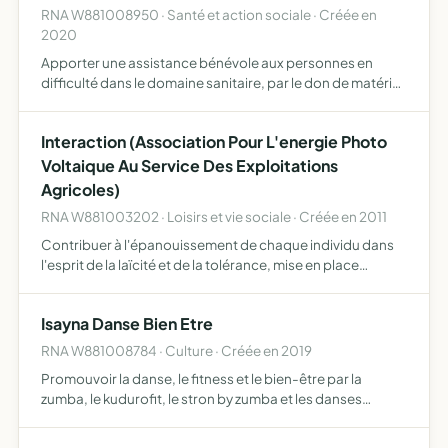
RNA W881008950 · Santé et action sociale · Créée en
2020
Apporter une assistance bénévole aux personnes en
difficulté dans le domaine sanitaire, par le don de matériel
de protection contre l'épidémie de COVID-19, fabriquer
du matériel e protection contre le COVID-19 à partir de…
Interaction (Association Pour L'energie Photo
Voltaique Au Service Des Exploitations
Agricoles)
RNA W881003202 · Loisirs et vie sociale · Créée en 2011
Contribuer à l'épanouissement de chaque individu dans
l'esprit de la laïcité et de la tolérance, mise en place
d'activités, d'évènements, de projets dans les domaines
de la solidarité, la culture, l'action sociale, l'éduc…
Isayna Danse Bien Etre
RNA W881008784 · Culture · Créée en 2019
Promouvoir la danse, le fitness et le bien-être par la
zumba, le kudurofit, le stron by zumba et les danses
modernes actuelles et classiques (modern jazz, classique,
contemporain, africaine, hip hop, dancehall...) le yoga…