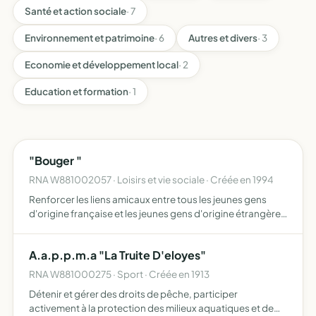
Santé et action sociale
· 7
Environnement et patrimoine
· 6
Autres et divers
· 3
Economie et développement local
· 2
Education et formation
· 1
"Bouger "
RNA W881002057 · Loisirs et vie sociale · Créée en 1994
Renforcer les liens amicaux entre tous les jeunes gens
d'origine française et les jeunes gens d'origine étrangère,
développer les échanges culturels et sportifs dans le
quartier, en France et dans le monde, développer l'é…
A.a.p.p.m.a "La Truite D'eloyes"
RNA W881000275 · Sport · Créée en 1913
Détenir et gérer des droits de pêche, participer
activement à la protection des milieux aquatiques et de