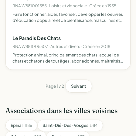
RNA W881001555 · Loisirs et vie sociale · Créée en 1935
Faire fonctionner, aider, favoriser, développer les oeuvres
d'éducation populaire et de bienfaisance, masculines et
féminines, dans la commune de St Etienne les
Remiremont, sous toutes leurs formes et notamment les
Le Paradis Des Chats
oeuvre…
RNA W881005307 · Autres et divers · Créée en 2018
Protection animal, principalement des chats, accueil de
chats et chatons de tout âges, abonadonnés, maltraités,
errants ou destinés à l'euthanasie, pour ensuite les mettre
à l'adoption une fois sévrés ou remis sur pattes,…
Page 1 / 2
Suivant
Associations dans les villes voisines
Épinal
· 1186
Saint-Dié-Des-Vosges
· 584