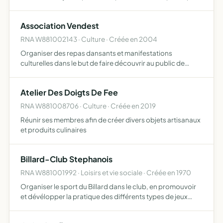
l'ouverture et à la vie de la culture musiclae en milieu
scolaire, promouvoir les jeunes artistes no…
Association Vendest
RNA W881002143 · Culture · Créée en 2004
Organiser des repas dansants et manifestations
culturelles dans le but de faire découvrir au public de
nouveaux spectacles qui sont souvent inconnu en
province et également de permettre à des jeunes artistes
Atelier Des Doigts De Fee
de pouvoir se…
RNA W881008706 · Culture · Créée en 2019
Réunir ses membres afin de créer divers objets artisanaux
et produits culinaires
Billard-Club Stephanois
RNA W881001992 · Loisirs et vie sociale · Créée en 1970
Organiser le sport du Billard dans le club, en promouvoir
et dévélopper la pratique des différents types de jeux
sous toutes leurs formes (carambole et billard à poches),
faire respecter les règles, organiser et contrôler…