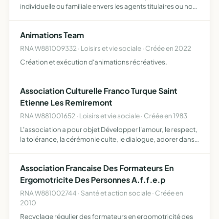
individuelle ou familiale envers les agents titulaires ou non,
actifs ou retraités
Animations Team
RNA W881009332 · Loisirs et vie sociale · Créée en 2022
Création et exécution d'animations récréatives.
Association Culturelle Franco Turque Saint
Etienne Les Remiremont
RNA W881001652 · Loisirs et vie sociale · Créée en 1983
L'association a pour objet Développer l'amour, le respect,
la tolérance, la cérémonie culte, le dialogue, adorer dans
la paix spirituelle, la solidarité et le sens de l'entraide au
sein de la société civile, s'opposer au …
Association Francaise Des Formateurs En
Ergomotricite Des Personnes A.f.f.e.p
RNA W881002744 · Santé et action sociale · Créée en
2010
Recyclage régulier des formateurs en ergomotricité des