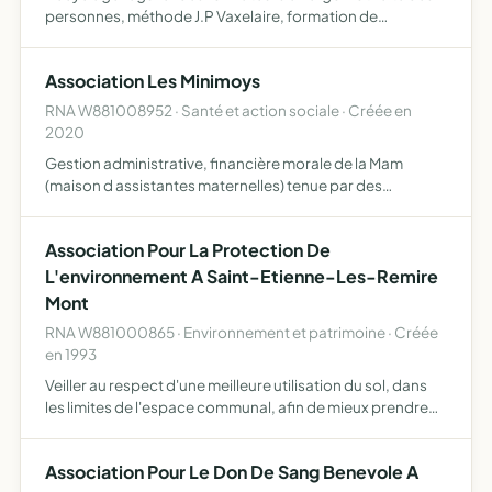
personnes, méthode J.P Vaxelaire, formation de
nouveaux formateurs à ladite méthode, promotion de la
méthode J.P Vaxelaire
Association Les Minimoys
RNA W881008952 · Santé et action sociale · Créée en
2020
Gestion administrative, financière morale de la Mam
(maison d assistantes maternelles) tenue par des
assistantes maternelles agréés Cette structure permet la
prise en compte de chaque enfants accueilli dans son
Association Pour La Protection De
individual…
L'environnement A Saint-Etienne-Les-Remire
Mont
RNA W881000865 · Environnement et patrimoine · Créée
en 1993
Veiller au respect d'une meilleure utilisation du sol, dans
les limites de l'espace communal, afin de mieux prendre
en compte la qualité de vie de l'habitat environnant.
Participer à la protectiond es habitants de la comm…
Association Pour Le Don De Sang Benevole A