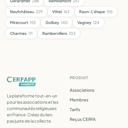
Gérardmer
· 288
Remiremont
· 257
Neufchâteau
· 229
Vittel
· 163
Raon-L'étape
· 155
Mirecourt
· 155
Golbey
· 140
Vagney
· 124
Charmes
· 111
Rambervillers
· 103
PRODUIT
Associations
La plateforme tout-en-un
Membres
pour les associations et les
communautés religieuses
Tarifs
en France. Créez du lien,
Reçus CERFA
pas juste de la collecte.