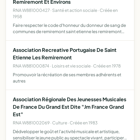
Remiremont Et Environs
RNA W881000427 · Santé et action sociale · Créée en
1958
Faire respecter le code d'honneur du donneur de sang de
communes de remiremont saint etienne les remiremont
saint nabord dommertin les remiremont et vecoux en vue
de faire respecter le code d'honneur du donneur de sang
Association Recreative Portugaise De Saint
so…
Etienne Les Remiremont
RNA W881000874 · Loisirs et vie sociale · Créée en 1978
Promouvoir la récréation de ses membres adhérents et
autres
Association Régionale Des Jeunesses Musicales
De France Du Grand Est Dite "Jm France Grand
Est"
RNA W881002069 · Culture · Créée en 1983
Dédvelopper le goût et l'activité musicale et artistique,
sensibiliser le jeune public au spectacle vivant, participer à