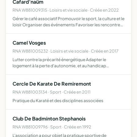
Cafard'naüm
RNA W881009315 · Loisirs et vie sociale · Créée en 2022
Gérer le café associatif Promouvoir le sport, la culture et le
loisir Organiser des événements Favoriser les rencontres,
les échanges et les activités intergénérationnels.
Camel Vosges
RNA W881005232 · Loisirs et vie sociale · Créée en 2017
Lutter contre la précarité énergétique Adapter le
logement à la perte d'autonomie, et au handicap
accompagner les particuliers, et les collectivités dans des
projets d'amélioration énergétique
Cercle De Karate De Remiremont
RNA W881003134 · Sport · Créée en 2011
Pratique du Karaté et des disciplines associées
Club De Badminton Stephanois
RNA W881009796 · Sport · Créée en 1992
L'association a pour objet la pratique sportive de