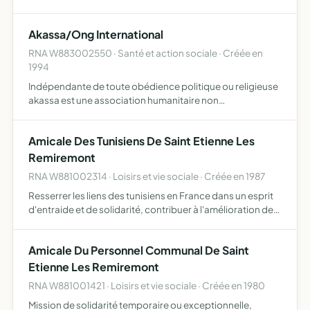
Akassa/Ong International
RNA W883002550 · Santé et action sociale · Créée en
1994
Indépendante de toute obédience politique ou religieuse
akassa est une association humanitaire non
gouvernementale qui a pour but de promouvoir et de
mettre en oeuvre des projets intégrés de développement
Amicale Des Tunisiens De Saint Etienne Les
économique socia…
Remiremont
RNA W881002314 · Loisirs et vie sociale · Créée en 1987
Resserrer les liens des tunisiens en France dans un esprit
d'entraide et de solidarité, contribuer à l'amélioration des
conditions de vie des tunisiens en France, encourager les
développements moral, intellectuel ou physi…
Amicale Du Personnel Communal De Saint
Etienne Les Remiremont
RNA W881001421 · Loisirs et vie sociale · Créée en 1980
Mission de solidarité temporaire ou exceptionnelle,