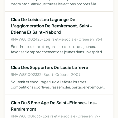
badminton, ainsi que toutes les actions propres à la
promotion et la valorisation de ce sport.
Club De Loisirs Leo Lagrange De
L'agglomeration De Remiremont, Saint-
Etienne Et Saint-Nabord
RNA W881002425 · Loisirs et vie sociale · Créée en 1964
Étendre la culture et organiser les loisirs des jeunes,
favoriser le rapprochement des jeunes dans un esprit d
compréhension réciproque et d'amitié fraternelle
Club Des Supporters De Lucie Lefevre
RNA W881002332 · Sport · Créée en 2009
Soutenir et encourager Lucie Lefèvre lors des
compètitions sportives, rassembler, partager et émouvoir
les supporters(trices)
Club Du 3 Eme Age De Saint-Etienne-Les-
Remiremont
RNA W881001636 · Loisirs et vie sociale · Créée en 1977