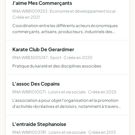
J'aime Mes Commerçants
RNA W881009253 · Economie et développement local ·
Créée en 2021
Coordination entre les différents acteurs économiques
commerçants, artisans, producteurs, industriels des
Vosges méridionales Production, diffusion et promotion
de ses actions Défense des droits de chaque membre
Karate Club De Gerardmer
L'accueil…
RNA W883005747 · Sport · Créée en 2020
Pratique du karaté et des disciplines associées
L'assoc Des Copains
RNA W881010071 · Loisirs et vie sociale · Créée en 2025
L'association a pour objet l'organisation et la promotion
d'activités récréatives et de loisirs, notamment à travers
l'organisation de manifestations diverses telles que des
tournois de belote, de pétanque, des soirées mu…
L'entraide Stephanoise
RNA W881003781 · Loisirs et vie sociale · Créée en 2013