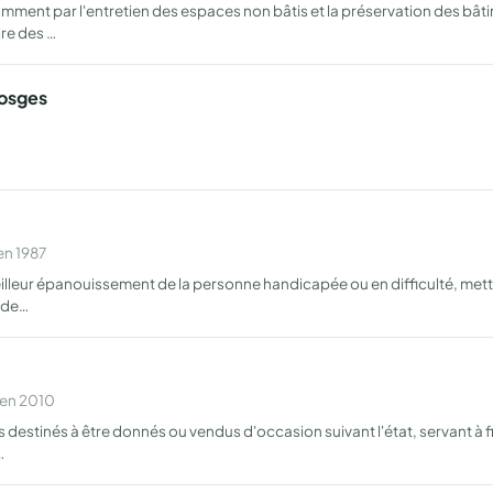
amment par l'entretien des espaces non bâtis et la préservation des bâ
re des …
Vosges
en 1987
lleur épanouissement de la personne handicapée ou en difficulté, mettr
 de…
 en 2010
estinés à être donnés ou vendus d'occasion suivant l'état, servant à fi
…