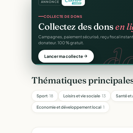
ANNONCE
CRM ASSOCIATIF
Un
CRM complet
pour v
C
Fiches donateurs, historique des dons, relances, a
fichiers Excel.
Découvrir le CRM gratuit
Thématiques principale
Sport
· 18
Loisirs et vie sociale
· 13
Santé et 
Economie et développement local
· 1