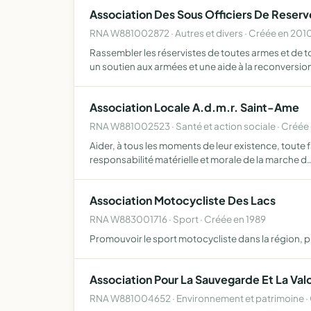
Association Des Sous Officiers De Reserv
RNA W881002872 · Autres et divers · Créée en 201
Rassembler les réservistes de toutes armes et de t
un soutien aux armées et une aide à la reconversio
Association Locale A.d.m.r. Saint-Ame
RNA W881002523 · Santé et action sociale · Créée
Aider, à tous les moments de leur existence, toute 
responsabilité matérielle et morale de la marche d
Association Motocycliste Des Lacs
RNA W883001716 · Sport · Créée en 1989
Promouvoir le sport motocycliste dans la région, p
Association Pour La Sauvegarde Et La Valo
RNA W881004652 · Environnement et patrimoine ·