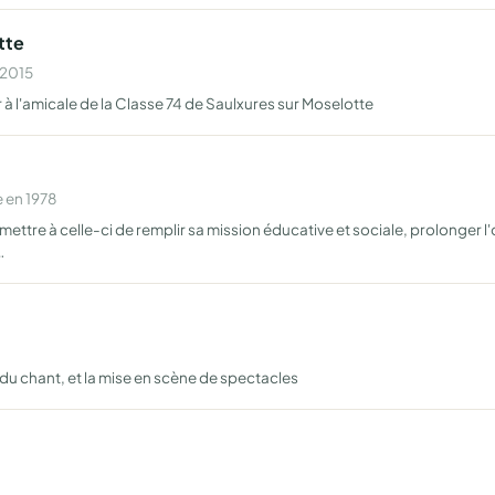
tte
 2015
r à l'amicale de la Classe 74 de Saulxures sur Moselotte
 en 1978
 permettre à celle-ci de remplir sa mission éducative et sociale, prolonger
…
u chant, et la mise en scène de spectacles