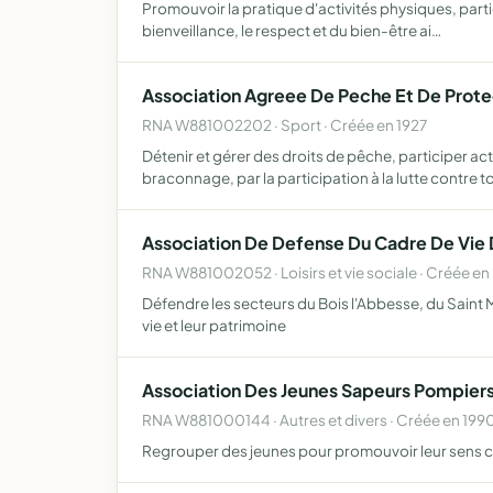
Promouvoir la pratique d'activités physiques, partic
bienveillance, le respect et du bien-être ai…
Association Agreee De Peche Et De Prote
RNA W881002202 · Sport · Créée en 1927
Détenir et gérer des droits de pêche, participer ac
braconnage, par la participation à la lutte contre 
Association De Defense Du Cadre De Vie 
RNA W881002052 · Loisirs et vie sociale · Créée e
Défendre les secteurs du Bois l'Abbesse, du Saint Mo
vie et leur patrimoine
Association Des Jeunes Sapeurs Pompier
RNA W881000144 · Autres et divers · Créée en 199
Regrouper des jeunes pour promouvoir leur sens civ