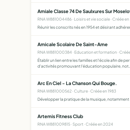
Amiale Classe 74 De Saulxures Sur Moselo
RNA W881004486 · Loisirs et vie sociale · Créée en
Réunir les conscrits nés en 1954 et désirant adhére
Amicale Scolaire De Saint-Ame
RNA W881000384 · Education et formation · Créée
Établir un lien entre les familles et l'école afin de
d'activités promouvant l'éducation populaire, not
Arc En Ciel - La Chanson Qui Bouge.
RNA W881000562 · Culture · Créée en 1983
Développer la pratique de la musique, notamment d
Artemis Fitness Club
RNA W881009815 · Sport · Créée en 2024