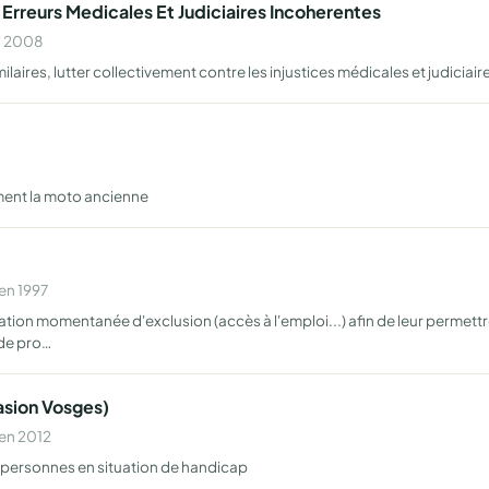
 Erreurs Medicales Et Judiciaires Incoherentes
n 2008
es, lutter collectivement contre les injustices médicales et judiciaires
ment la moto ancienne
en 1997
n momentanée d'exclusion (accès à l'emploi...) afin de leur permettre d
de pro…
sion Vosges)
 en 2012
s personnes en situation de handicap