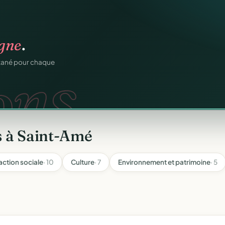
os membres.
RM.
dhésions — fini les
s à Saint-Amé
action sociale
· 10
Culture
· 7
Environnement et patrimoine
· 5