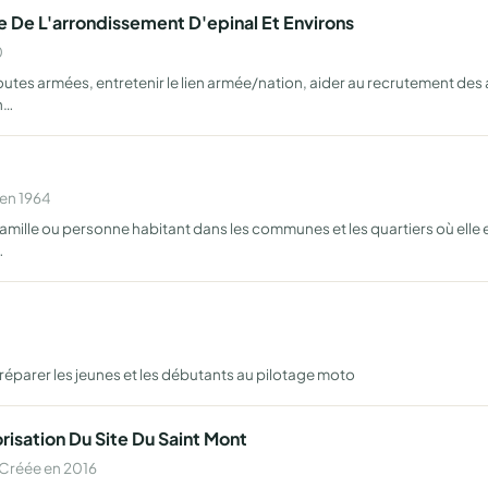
e De L'arrondissement D'epinal Et Environs
0
outes armées, entretenir le lien armée/nation, aider au recrutement des
n…
 en 1964
famille ou personne habitant dans les communes et les quartiers où elle ex
…
réparer les jeunes et les débutants au pilotage moto
risation Du Site Du Saint Mont
 Créée en 2016