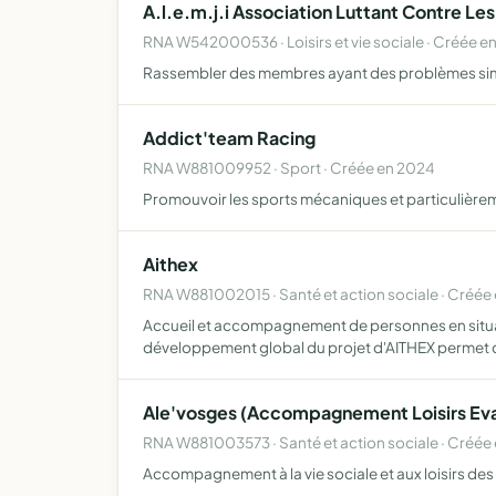
A.l.e.m.j.i Association Luttant Contre Les
RNA W542000536 · Loisirs et vie sociale · Créée e
Rassembler des membres ayant des problèmes similair
Addict'team Racing
RNA W881009952 · Sport · Créée en 2024
Promouvoir les sports mécaniques et particulière
Aithex
RNA W881002015 · Santé et action sociale · Créée 
Accueil et accompagnement de personnes en situatio
développement global du projet d'AITHEX permet 
Ale'vosges (Accompagnement Loisirs Eva
RNA W881003573 · Santé et action sociale · Créée
Accompagnement à la vie sociale et aux loisirs de