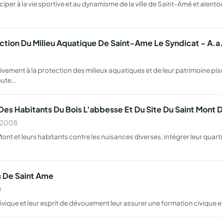
iper à la vie sportive et au dynamisme de la ville de Saint-Amé et alentou
ction Du Milieu Aquatique De Saint-Ame Le Syndicat - A.a
tivement à la protection des milieux aquatiques et de leur patrimoine pis
toute…
Des Habitants Du Bois L'abbesse Et Du Site Du Saint Mo
n 2008
nt et leurs habitants contre les nuisances diverses, intégrer leur quarti
s De Saint Ame
0
ique et leur esprit de dévouement leur assurer une formation civique e