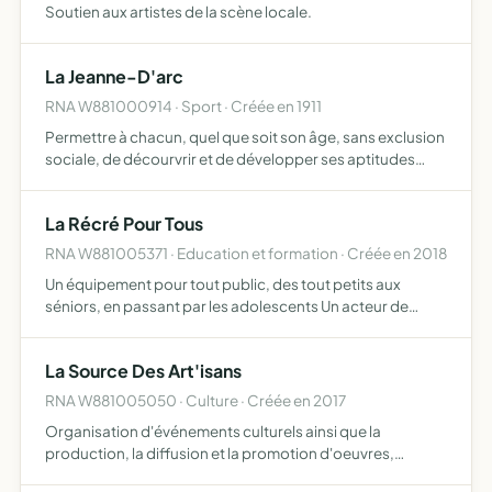
Soutien aux artistes de la scène locale.
La Jeanne-D'arc
RNA W881000914 · Sport · Créée en 1911
Permettre à chacun, quel que soit son âge, sans exclusion
sociale, de décourvrir et de développer ses aptitudes
physiques et morales grâce à la pratique de la
gymnastique et des disciplines associées et d'y trouver
La Récré Pour Tous
son pr…
RNA W881005371 · Education et formation · Créée en 2018
Un équipement pour tout public, des tout petits aux
séniors, en passant par les adolescents Un acteur de
l'animation de la vie locale, créateur de lien social Un lieu
ou peuvent se cotoyer des personnes de toutes
La Source Des Art'isans
conditio…
RNA W881005050 · Culture · Créée en 2017
Organisation d'événements culturels ainsi que la
production, la diffusion et la promotion d'oeuvres,
d'artistes et d'artisans d'art