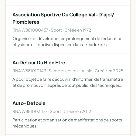
Association Sportive Du College Val-D'ajol/
Plombieres
RNA W881000457 · Sport · Créée en 1972
Organiser et développer en prolongement de l'éducation
physique et sportive dispensée dans le cadre de la
scolarité obligatoire, l'initiation et la pratique sportives
pour les élèves qui y adhérent
Au Detour Du Bien Etre
RNA W881010143 · Santé et action sociale · Créée en 2025
A pour objet de faire découvrir, d'informer, de transmettre
et de promouvoir, auprès de tout public, des techniques
et pratiques relevant du bien-être, du mieux être, de la
prévention de la santé et du développement perso…
Auto-Defoule
RNA W881003477 · Sport · Créée en 2012
Participation et organisation de manifestations de sports
mécaniques