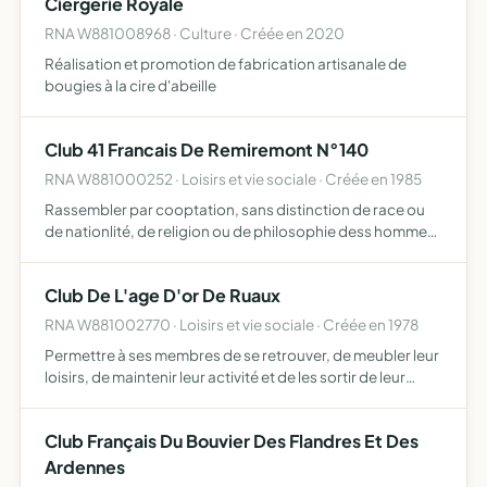
Ciergerie Royale
RNA W881008968 · Culture · Créée en 2020
Réalisation et promotion de fabrication artisanale de
bougies à la cire d'abeille
Club 41 Francais De Remiremont N°140
RNA W881000252 · Loisirs et vie sociale · Créée en 1985
Rassembler par cooptation, sans distinction de race ou
de nationlité, de religion ou de philosophie dess hommes
responsables et de bonne volonté, pour promouvoir
l'entente, l'amitié, la tolérance et l'action
Club De L'age D'or De Ruaux
RNA W881002770 · Loisirs et vie sociale · Créée en 1978
Permettre à ses membres de se retrouver, de meubler leur
loisirs, de maintenir leur activité et de les sortir de leur
solitude ainsi que de venir en aide moralement ou
matériellement à ceux de ses membres qui en auraient …
Club Français Du Bouvier Des Flandres Et Des
Ardennes