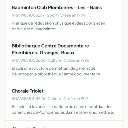
Badminton Club Plombieres - Les - Bains
RNA W881003287 · Sport · Créée en 1994
Pratique de l'éducation physique et des sports et en
particulier du badminton
Bibliotheque Centre Documentaire
Plombieres-Granges-Ruaux
RNA W881002606 · Culture · Créée en 1996
Établir une structure permettant de gérer et de
développer la bibliothèque centre documentaire
Chorale Triolet
RNA W881004626 · Culture · Créée en 1973
Susciter et favoriser la pratique du chant choral dans les
communes de Plombières les Bains et environs, mettre en
oeuvre des moyens permettant la formation, la pratique
et la connaissance du chant choral de ses membres, …