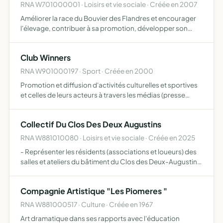
RNA W701000001 · Loisirs et vie sociale · Créée en 2007
Améliorer la race du Bouvier des Flandres et encourager
l'élevage, contribuer à sa promotion, développer son
utilisation
Club Winners
RNA W901000197 · Sport · Créée en 2000
Promotion et diffusion d'activités culturelles et sportives
et celles de leurs acteurs à travers les médias (presse
écrite, audiovisuelle, internet et nouveaux moyens de
diffusion de l'information) et à travers des évènem…
Collectif Du Clos Des Deux Augustins
RNA W881010080 · Loisirs et vie sociale · Créée en 2025
- Représenter les résidents (associations et loueurs) des
salles et ateliers du bâtiment du Clos des Deux-Augustins
au 4 rue Grillot à Plombières-les-Bains défendre les
intérêts de ses occupants, l'existence et la pérenni…
Compagnie Artistique "Les Piomeres "
RNA W881000517 · Culture · Créée en 1967
Art dramatique dans ses rapports avec l'éducation