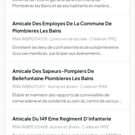
Plombières les Bains et de ses habitants en matière
d'environnement, de santé, en matière sociale,
économique, touristique, patrimoniale et culturelle vis-à-
Amicale Des Employes De La Commune De
vis des acteurs ac…
Plombieres Les Bains
RNA W881004031 · Loisirs et vie sociale · Créée en 1992
Entretenir les liens de confraternité et de solidarité entre
tous ses membres, participer aux évènements
professionnels et personnels de chacun de ses membres,
organiser des manifestations récréatives au profit de sa
Amicale Des Sapeurs-Pompiers De
cais…
Bellefontaine Plombieres Les Bains
RNA W881001417 · Autres et divers · Créée en 1948
Établir et maintenir des rapports de convivialités de
camaraderie et de solidarité au sein du centre de secours
de Plombières les Bains, maintenir et accroître l'esprit de
camaraderie et de solidarité qui doit animer tous…
Amicale Du 149 Eme Regiment D'infanterie
RNA W881005468 · Autres et divers · Créée en 1992