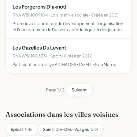
faciliter les actions sociales, culturelles et …
Les Forgerons D'aknotl
RNA W881009104 · Loisirs et vie sociale · Créée en 2021
Promouvoir la pratique, le développement, l'organisation
et l'encadrement de l'univers vidéo ludique et des jeux de
rôles
Les Gazelles Du Levant
RNA W881003574 · Sport · Créée en 2012
Participation au rallye AICHA DES GAZELLES au Maroc
Page 1 / 2
Suivant
Associations dans les villes voisines
Épinal
· 1186
Saint-Dié-Des-Vosges
· 584