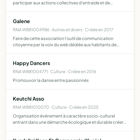
participer aux actions collectives d'entraide et de
solidarité, lutter contre toute discrimination se fondant
notamment sur le sexe, la religion (origine ethni…
Galene
RNA W881004986 · Autres et divers · Créée en 2017
Faire de cette association l'outil de communication
citoyenne par la voix du web dédiée aux habitants de
Plombières les Bains
Happy Dancers
RNA W881004771 · Culture · Créée en 2016
Promouvoir la danse entre passionnés
Keutchi Asso
RNA W881010070 · Culture · Créée en 2025
Organisation événement à caractère socio-culturel
entrant dans une démarche écologique et durable créer
un moment de partage, de rencontre ( aspect culturel)
Mutualisme avec d'autres associations.