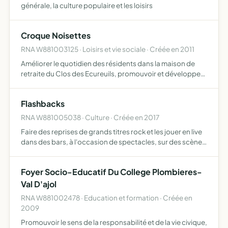
générale, la culture populaire et les loisirs
Croque Noisettes
RNA W881003125 · Loisirs et vie sociale · Créée en 2011
Améliorer le quotidien des résidents dans la maison de
retraite du Clos des Ecureuils, promouvoir et développer
l'animation auprès des résidents au niveau individuel et en
groupe, faciliter les échanges entre l'établissem…
Flashbacks
RNA W881005038 · Culture · Créée en 2017
Faire des reprises de grands titres rock et les jouer en live
dans des bars, à l'occasion de spectacles, sur des scènes
ou pour des événements divers
Foyer Socio-Educatif Du College Plombieres-
Val D'ajol
RNA W881002478 · Education et formation · Créée en
2009
Promouvoir le sens de la responsabilité et de la vie civique,