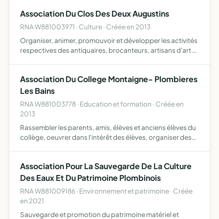
domaines médicaux et touristiques - coordonner les
Association Du Clos Des Deux Augustins
actions de p…
RNA W881003971 · Culture · Créée en 2013
Organiser, animer, promouvoir et développer les activités
respectives des antiquaires, brocanteurs, artisans d'art et
artistes exerçant leur activité professionnelle au sein du
Clos des Deux Augustins
Association Du College Montaigne- Plombieres
Les Bains
RNA W881003778 · Education et formation · Créée en
2013
Rassembler les parents, amis, élèves et anciens élèves du
collège, oeuvrer dans l'intérêt des élèves, organiser des
manifestations pour apporter des moyens éducatifs
supplémentaires aux élèves
Association Pour La Sauvegarde De La Culture
Des Eaux Et Du Patrimoine Plombinois
RNA W881009186 · Environnement et patrimoine · Créée
en 2021
Sauvegarde et promotion du patrimoine matériel et