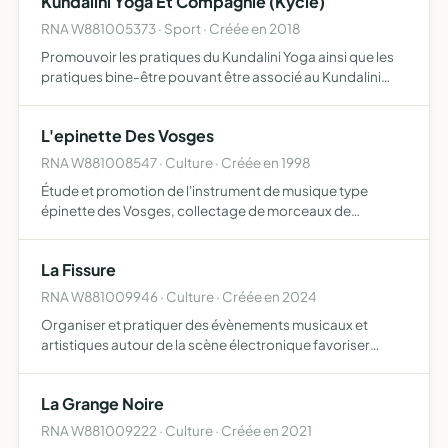
Kundalini Yoga Et Compagnie (Kycie)
RNA W881005373 · Sport · Créée en 2018
Promouvoir les pratiques du Kundalini Yoga ainsi que les
pratiques bine-être pouvant être associé au Kundalini
Yoga
L'epinette Des Vosges
RNA W881008547 · Culture · Créée en 1998
Étude et promotion de l'instrument de musique type
épinette des Vosges, collectage de morceaux de
musiques traditionnelles s'y rapportant, défense de
l'identité particulière de cet instrument traditionnel
La Fissure
RNA W881009946 · Culture · Créée en 2024
Organiser et pratiquer des évènements musicaux et
artistiques autour de la scène électronique favoriser
l'accès à divers styles de musique promouvoir les artistes,
principalement locaux
La Grange Noire
RNA W881009222 · Culture · Créée en 2021