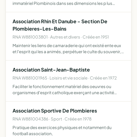
immatériel Plombinois dans ses dimensions les p lus
larges (historiques, artistiques, esthétiques,
archéologiques, hydrothermales, architecturales,
Association Rhin Et Danube - Section De
urbaines, culturelles)
Plombieres-Les-Bains
RNA W881003801 · Autres et divers · Créée en 1951
Maintenir les liens de camaraderie qui ont existé ente eux
et l'esprit qui les a animés, perpétuer le culte du souvenir,
organiser l'entraide et l'assistance mutuelle au profit des
membres actifs de l'association
Association Saint-Jean-Baptiste
RNA W881001965 · Loisirs et vie sociale · Créée en 1972
Faciliter le fonctionnement matériel des oeuvres ou
organismes d'esprit catholique exerçant une activité
éducative, charitable , sociale, cultuelle ou culturelle
notapmment en mettant à la disposition de ces oeuvres
Association Sportive De Plombieres
ou or…
RNA W881004386 · Sport · Créée en 1978
Pratique des exercices physiques et notamment du
football association,