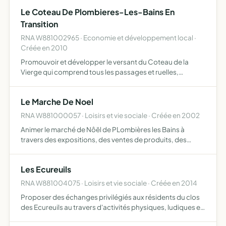
Le Coteau De Plombieres-Les-Bains En
Transition
RNA W881002965 · Economie et développement local ·
Créée en 2010
Promouvoir et développer le versant du Coteau de la
Vierge qui comprend tous les passages et ruelles,
adjacents à l'avenue Duc Léopold et la Route d'Epinal
participer à une initiative du mouvement Transition selon le
Le Marche De Noel
modè…
RNA W881000057 · Loisirs et vie sociale · Créée en 2002
Animer le marché de Nôël de PLombières les Bains à
travers des expositions, des ventes de produits, des
concours, des défilés et autres prestations, créer et être
une forme de proposition dans l'organisation du marché
Les Ecureuils
de …
RNA W881004075 · Loisirs et vie sociale · Créée en 2014
Proposer des échanges privilégiés aux résidents du clos
des Ecureuils au travers d'activités physiques, ludiques et
culturelles, individuellement ou en groupe, coordonner et