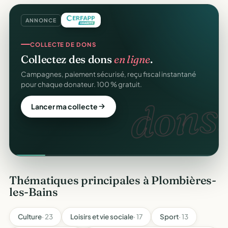
ANNONCE
COLLECTE DE DONS
Collectez des dons
en ligne
.
Campagnes, paiement sécurisé, reçu fiscal instantané
pour chaque donateur. 100 % gratuit.
dons.
Lancer ma collecte
Thématiques principales à Plombières-
les-Bains
Culture
· 23
Loisirs et vie sociale
· 17
Sport
· 13