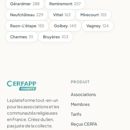
Gérardmer
· 288
Remiremont
· 257
Neufchâteau
· 229
Vittel
· 163
Mirecourt
· 155
Raon-L'étape
· 155
Golbey
· 140
Vagney
· 124
Charmes
· 111
Bruyères
· 103
PRODUIT
Associations
La plateforme tout-en-un
Membres
pour les associations et les
communautés religieuses
Tarifs
en France. Créez du lien,
Reçus CERFA
pas juste de la collecte.