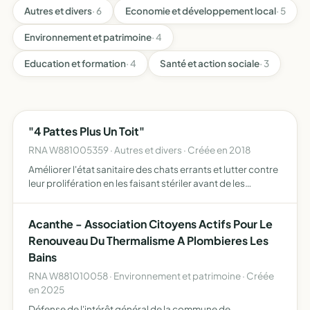
Autres et divers
· 6
Economie et développement local
· 5
Environnement et patrimoine
· 4
Education et formation
· 4
Santé et action sociale
· 3
"4 Pattes Plus Un Toit"
RNA W881005359 · Autres et divers · Créée en 2018
Améliorer l'état sanitaire des chats errants et lutter contre
leur prolifération en les faisant stériler avant de les
relâcher sur leur lieu de vie s'il s'agit de sauvageons, ou de
les proposer à l'adoption, s'il s'agit d…
Acanthe - Association Citoyens Actifs Pour Le
Renouveau Du Thermalisme A Plombieres Les
Bains
RNA W881010058 · Environnement et patrimoine · Créée
en 2025
Défense de l'intérêt général de la commune de