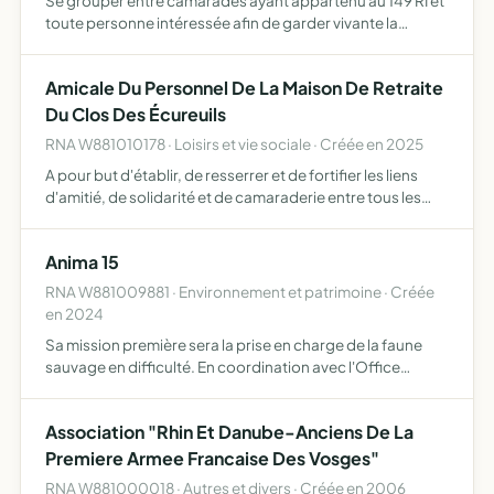
Se grouper entre camarades ayant appartenu au 149 RI et
toute personne intéressée afin de garder vivante la
mémoire du 149, mettre en valeur l'histoire du Régiment
tant dans ses hauts faits que dans sa vie quotiedinne tém…
Amicale Du Personnel De La Maison De Retraite
Du Clos Des Écureuils
RNA W881010178 · Loisirs et vie sociale · Créée en 2025
A pour but d'établir, de resserrer et de fortifier les liens
d'amitié, de solidarité et de camaraderie entre tous les
adhérents
Anima 15
RNA W881009881 · Environnement et patrimoine · Créée
en 2024
Sa mission première sera la prise en charge de la faune
sauvage en difficulté. En coordination avec l'Office
Français de la Biodiversité, les gendarmes, es particuliers,
les collectivités territoriales, l'agriculture et l…
Association "Rhin Et Danube-Anciens De La
Premiere Armee Francaise Des Vosges"
RNA W881000018 · Autres et divers · Créée en 2006