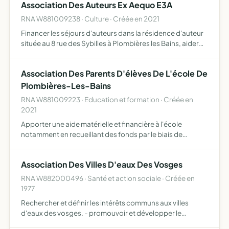
Association Des Auteurs Ex Aequo E3A
leur…
RNA W881009238 · Culture · Créée en 2021
Financer les séjours d'auteurs dans la résidence d'auteur
située au 8 rue des Sybilles à Plombières les Bains, aider
financièrement les auteurs des éditions Ex Aequo dans
leurs déplacements vers des manifestations ou lieu…
Association Des Parents D'élèves De L'école De
Plombières-Les-Bains
RNA W881009223 · Education et formation · Créée en
2021
Apporter une aide matérielle et financière à l'école
notamment en recueillant des fonds par le biais de
diverses actions festives, pédagogiques ou culturelles (
par exemple marches populaire, kermesses, spectacles,
Association Des Villes D'eaux Des Vosges
lotos,…
RNA W882000496 · Santé et action sociale · Créée en
1977
Rechercher et définir les intérêts communs aux villes
d'eaux des vosges. - promouvoir et développer le
thermalisme et le tourisme de santé notamment dans les