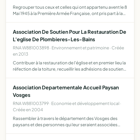
Regrouper tous ceux et celles qui ont appartenu avent le 8
Mai 1945 à la Première Armée Française, ont pris part à la
libération de la Tunisie et de la Corse, à la campagne
d'Italie, ont pris part aux combats de l'Ile d'E…
Association De Soutien Pour La Restauration De
L'eglise De Plombieres-Les-Bains
RNA W881003898 · Environnement et patrimoine · Créée
en 2013
Contribuer à la restauration de l'église et en premier lieu la
réfection de la toiture, recueillir les adhésions de soutien,
participer à l'action de financement des travaux, mener
des actions (concert-expositions...) don…
Association Departementale Accueil Paysan
Vosges
RNA W881003799 · Economie et développement local ·
Créée en 2004
Rassembler à travers le département des Vosges des
paysans et des personnes qui leur seraient associées
s'engageant à respecter la charte Accueil Paysan et qui
ont pour objectif de promouvoir l'accueil comme activité