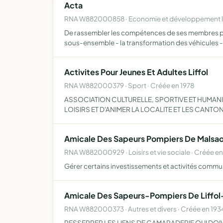
Acta
RNA W882000858 · Economie et développement lo
De rassembler les compétences de ses membres pou
sous-ensemble - la transformation des véhicules - 
Activites Pour Jeunes Et Adultes Liffol
RNA W882000379 · Sport · Créée en 1978
ASSOCIATION CULTURELLE, SPORTIVE ET HUMANIT
LOISIRS ET D'ANIMER LA LOCALITE ET LES CANTO
Amicale Des Sapeurs Pompiers De Mals
RNA W882000929 · Loisirs et vie sociale · Créée e
Gérer certains investissements et activités commu
Amicale Des Sapeurs-Pompiers De Liffo
RNA W882000373 · Autres et divers · Créée en 193
RESSERRER LES LIENS DE CAMARADERIE QUI DOI