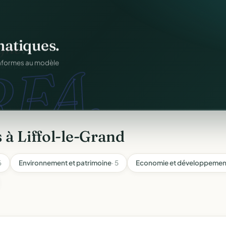
atiques.
FA.
onformes au modèle
 à Liffol-le-Grand
6
Environnement et patrimoine
· 5
Economie et développement