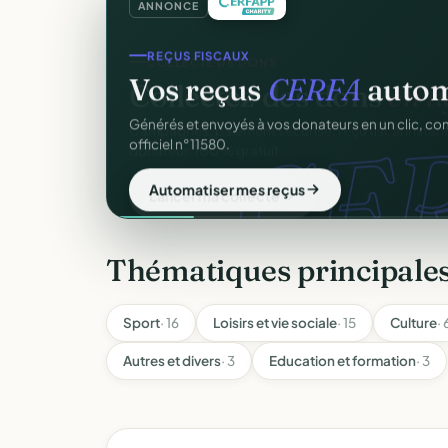
ANNONCE
REÇUS FISCAUX
Vos reçus
CERFA
autom
CER
Générés et envoyés à vos donateurs en un clic, c
officiel n°11580.
Automatiser mes reçus
Thématiques principales
Sport
· 16
Loisirs et vie sociale
· 15
Culture
· 
Autres et divers
· 3
Education et formation
· 3