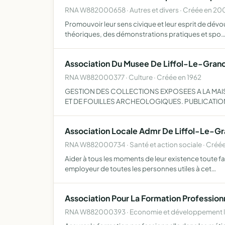
RNA W882000658 · Autres et divers · Créée en 20
Promouvoir leur sens civique et leur esprit de dévo
théoriques, des démonstrations pratiques et spo
Association Du Musee De Liffol-Le-Gran
RNA W882000377 · Culture · Créée en 1962
GESTION DES COLLECTIONS EXPOSEES A LA MA
ET DE FOUILLES ARCHEOLOGIQUES. PUBLICATION
Association Locale Admr De Liffol-Le-G
RNA W882000734 · Santé et action sociale · Créé
Aider à tous les moments de leur existence toute fa
employeur de toutes les personnes utiles à cet…
Association Pour La Formation Profession
RNA W882000393 · Economie et développement lo