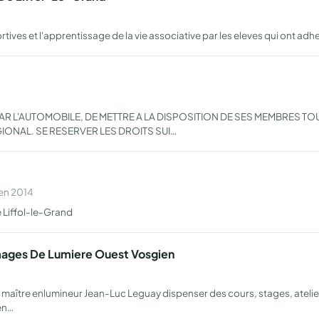
tives et l'apprentissage de la vie associative par les eleves qui ont adhe
 L'AUTOMOBILE, DE METTRE A LA DISPOSITION DE SES MEMBRES TOU
IONAL. SE RESERVER LES DROITS SUI…
 en 2014
e Liffol-le-Grand
Images De Lumiere Ouest Vosgien
maître enlumineur Jean-Luc Leguay dispenser des cours, stages, atelier
en…