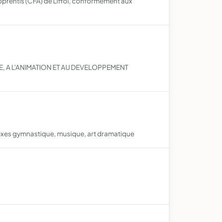
pprentis (CFA) de Liffol, conformément aux
E, A L'ANIMATION ET AU DEVELOPPEMENT
annexes gymnastique, musique, art dramatique