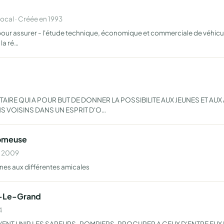
cal · Créée en 1993
r assurer - l'étude technique, économique et commerciale de véhicule
la ré…
AIRE QUI A POUR BUT DE DONNER LA POSSIBILITE AUX JEUNES ET AU
NS VOISINS DANS UN ESPRIT D'O…
aomeuse
n 2009
nes aux différentes amicales
l-Le-Grand
4
VENT UNIR LES SAPEURS-POMPIERS. PROCURER A CEUX D'ENTRE EUX 