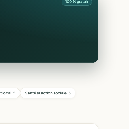
100 % gratuit
 local
· 5
Santé et action sociale
· 5