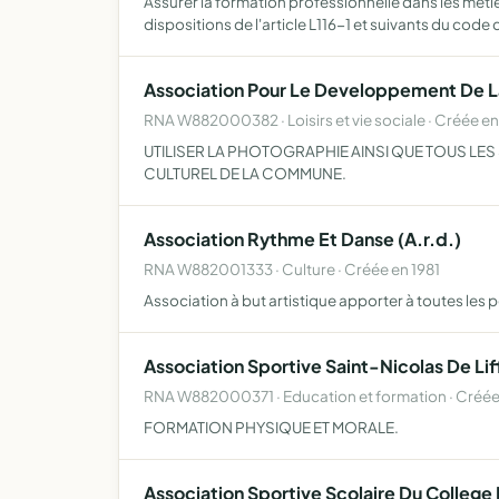
Assurer la formation professionnelle dans les mét
dispositions de l'article L116-1 et suivants du code 
Association Pour Le Developpement De La
RNA W882000382 · Loisirs et vie sociale · Créée en
UTILISER LA PHOTOGRAPHIE AINSI QUE TOUS LES 
CULTUREL DE LA COMMUNE.
Association Rythme Et Danse (A.r.d.)
RNA W882001333 · Culture · Créée en 1981
Association à but artistique apporter à toutes les 
Association Sportive Saint-Nicolas De L
RNA W882000371 · Education et formation · Créée
FORMATION PHYSIQUE ET MORALE.
Association Sportive Scolaire Du College