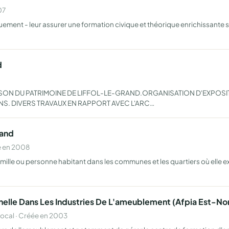
07
uement - leur assurer une formation civique et théorique enrichissante su
…
d
ISON DU PATRIMOINE DE LIFFOL-LE-GRAND.ORGANISATION D'EXPOS
S. DIVERS TRAVAUX EN RAPPORT AVEC L'ARC…
rand
e en 2008
mille ou personne habitant dans les communes et les quartiers où elle ex
nelle Dans Les Industries De L'ameublement (Afpia Est-No
cal · Créée en 2003