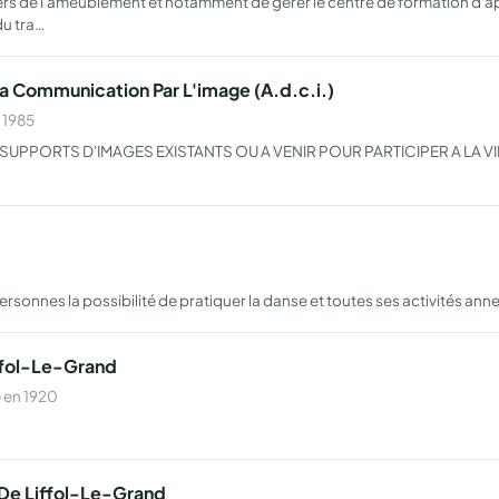
iers de l'ameublement et notamment de gérer le centre de formation d'a
du tra…
 Communication Par L'image (A.d.c.i.)
 1985
SUPPORTS D'IMAGES EXISTANTS OU A VENIR POUR PARTICIPER A LA VI
personnes la possibilité de pratiquer la danse et toutes ses activités 
iffol-Le-Grand
 en 1920
 De Liffol-Le-Grand