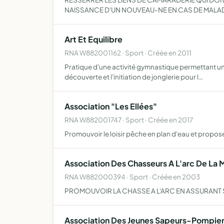
NAISSANCE D'UN NOUVEAU-NE EN CAS DE MALAD
Art Et Equilibre
RNA W882001162 · Sport · Créée en 2011
Pratique d'une activité gymnastique permettant une 
découverte et l'initiation de jonglerie pour l…
Association "Les Ellées"
RNA W882001747 · Sport · Créée en 2017
Promouvoir le loisir pêche en plan d'eau et propos
Association Des Chasseurs A L'arc De La 
RNA W882000394 · Sport · Créée en 2003
PROMOUVOIR LA CHASSE A L'ARC EN ASSURANT S
Association Des Jeunes Sapeurs-Pompie