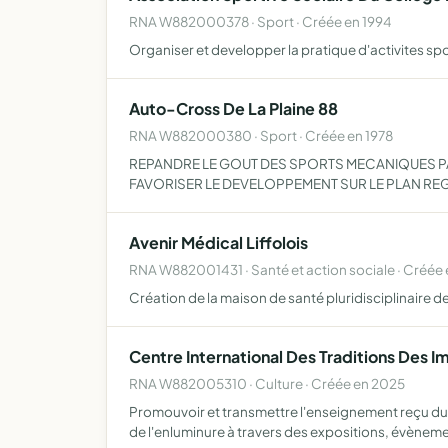
RNA W882000378 · Sport · Créée en 1994
Organiser et developper la pratique d'activites spor
Auto-Cross De La Plaine 88
RNA W882000380 · Sport · Créée en 1978
REPANDRE LE GOUT DES SPORTS MECANIQUES PAR
FAVORISER LE DEVELOPPEMENT SUR LE PLAN REG
Avenir Médical Liffolois
RNA W882001431 · Santé et action sociale · Créée
Création de la maison de santé pluridisciplinaire d
Centre International Des Traditions Des 
RNA W882005310 · Culture · Créée en 2025
Promouvoir et transmettre l'enseignement reçu du 
de l'enluminure à travers des expositions, évènem