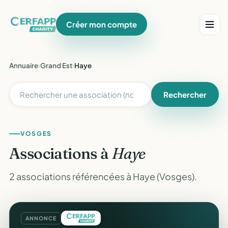
Créer mon compte
Annuaire
›
Grand Est
›
Haye
Rechercher
VOSGES
Associations à
Haye
2 associations référencées à Haye (Vosges).
ANNONCE