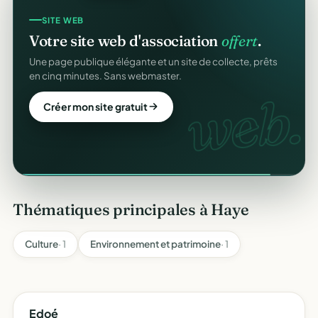
SITE WEB
Votre site web d'association
offert
.
Une page publique élégante et un site de collecte, prêts
en cinq minutes. Sans webmaster.
web.
Créer mon site gratuit
Thématiques principales à Haye
Culture
· 1
Environnement et patrimoine
· 1
Edoé