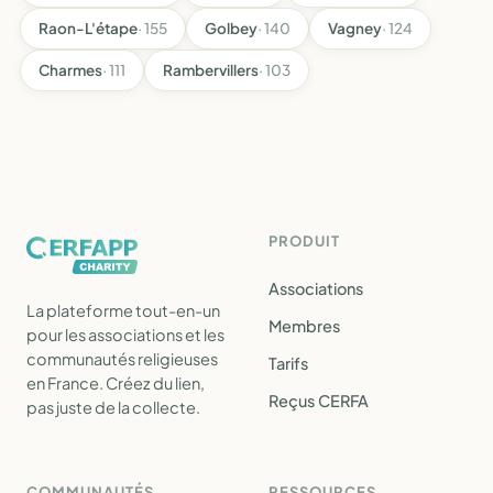
Raon-L'étape
· 155
Golbey
· 140
Vagney
· 124
Charmes
· 111
Rambervillers
· 103
PRODUIT
Associations
La plateforme tout-en-un
Membres
pour les associations et les
communautés religieuses
Tarifs
en France. Créez du lien,
Reçus CERFA
pas juste de la collecte.
COMMUNAUTÉS
RESSOURCES