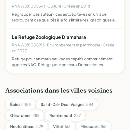
RNA W881005341 · Culture · Créée en 2018
Regrouper des auteur-ices autoédité-es en un label
regroupant dse qualités à la fois littéraires, graphiques et
sociétales à savoir une qualité d'écriture et le cas échéant,
d'illustration, professionnelles un effort de r…
Le Refuge Zoologique D'amahara
RNA W881008913 · Environnement et patrimoine · Créée
en 2020
Refuge pour animaux sauvages captifs communément
appelés NAC, Refuge pour animaux Domestiques
appelés NAC ou de Ferme (à l'exception des Chiens et
Chats) , Centre de soins pour animaux sauvages, Centre
d'études et de repr…
Associations dans les villes voisines
Épinal
· 1186
Saint-Dié-Des-Vosges
· 584
Gérardmer
· 288
Remiremont
· 257
Neufchâteau
· 229
Vittel
· 163
Mirecourt
· 155